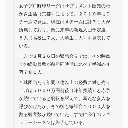
女子プロ野球リーグはサプリメント販売のわ
かさ生活（京都）によって、２０１０年に２
チームで発足。現在は４チームに計７１人が
所属しており、既に来年の新規入団予定選手
８人（高校生７人、大学生１人）も発表して
いる。
一方で８月２６日の緊急会見では、その時点
での総動員数が前年同時期に比べて半減の４
万７８１人。
１球団当たり年間２億以上の経費に対し売り
上げは５０００万円前後（昨年実績）と赤字
が続いていると窮状を訴えて、新たな参入を
呼びかけたが、その後も毎試合１０００人を
割る観客数が続いていた。すでに今年のレギ
ュラーシーズンは終了している。