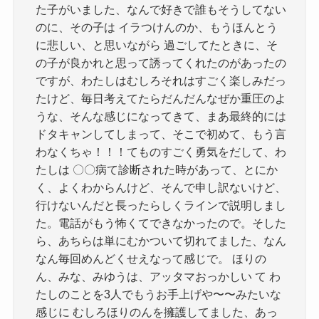
た子がいました、なんで好きで誰もそうしてない
のに、その子は イラつけんのか、もうほんとう
に悲しい、と思いながら 過ごしてたときに、そ
の子が良かれと思って誘ってくれたのがあったの
ですが、わたしはむしろそれはすごく楽しみだっ
たけど、毎日考えてたらだんだんなぜか重圧のよ
うな、そんな感じになってきて、まあ最終的には
ドタキャンしてしまって、そこで初めて、もう言
わなくちゃ！！！てものすごく勇気をだして、わ
たしは 〇〇病て診断された時があって、とにか
く、よくわからんけど、そんで申し訳ないけど、
行けないんだと長ったらしくラインで説明しまし
た。電話がもう怖くてできなかったので。そした
ら、あちらは単にむかついて切れてました、なん
なん毎回めんどくせえなって感じで。 ほりの
ん、みな、みゆうは、アッタマおっかしい て わ
たしのことを3人でもうお手上げや〜〜みたいな
感じに むしろほりのんを擁護してました、あっ