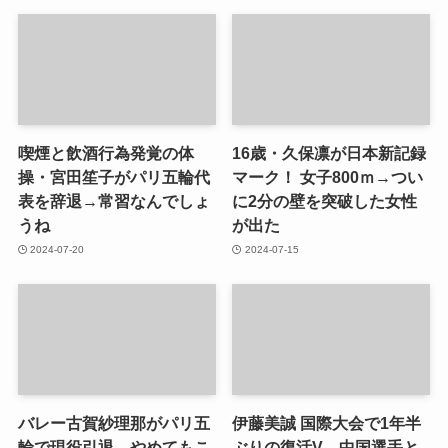
喫煙と飲酒行為発覚の体
16歳・久保凛が日本新記録
操・宮田笙子がパリ五輪代
マーク！ 女子800ｍ→つい
表を辞退→常習なんでしょ
に2分の壁を突破した女性
うね
が出た
2024-07-20
2024-07-15
バレー古賀紗理那がパリ五
伊藤美誠 国際大会で1年半
輪で現役引退→やめてもこ
ぶりの復活V→中国選手と