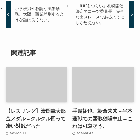
「IOCもつらい」札幌開催
小学校男性教諭が風俗勤
決定でコーツ委員長→完全
務、大阪→職業差別するよ
な出来レースであるように
うな話は良くない。
しか思えない。
関連記事
【レスリング】清岡幸大郎
手越祐也、朝倉未来－平本
金メダル→クルクル回って
蓮戦での国歌独唱中止→こ
凄い対戦だった
れは可哀そう。
2024-08-11
2024-07-22