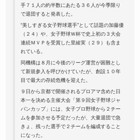
手７１人の約半数にあたる３６人が今季限り
で退団すると発表した。
“美しすぎる女子野球選手”として話題の加藤優
（２４）や、女子野球Ｗ杯で史上初の３大会
連続ＭＶＰを受賞した里綾実（２９）も含ま
れている。
同機構は８月に今後のリーグ運営が困難とし
て新規参入を呼びかけていたが、創設１０年
目で最大の存続危機を迎えた。
９日から京都で開催されるプロアマ含めた日
本一を決める主催大会「第９回女子野球ジャ
パンカップ」には、女子プロ野球から２チー
ムを参加させる予定だったが、大量退団で急
きょ、残った選手で２チームを編成すること
になった。