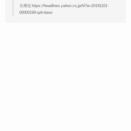
引用元:https://headlines.yahoo.co.jp/hl?a=20191101-
00000168-sph-base