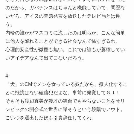
のだから、ガバナンスはちゃんと機能していて、問題な
いだろ。アイヌの問題発言を放送したテレビ局とは違
う。
内輪の誰かがマスコミに流したのは明らか。こんな簡単
に他人を陥れることができる社会なんて怖すぎるわ。
心理的安全性が微塵も無い。これでは誰もが萎縮してい
いアイデアなんて出てこないだろう。
4
「犬」のCMでメシを食っている奴だから、擬人化するこ
とに抵抗はない確信犯だよな。事前に発覚してＧＪ！
そもそも渡辺直美が漫才の舞台でもやらないことをオリ
ンピックの開会式で世界に曝そうという段階でアウト。
こいつを選出した奴も引責辞任してくれ。