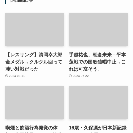
【レスリング】清岡幸大郎
手越祐也、朝倉未来－平本
金メダル→クルクル回って
蓮戦での国歌独唱中止→こ
凄い対戦だった
れは可哀そう。
2024-08-11
2024-07-22
喫煙と飲酒行為発覚の体
16歳・久保凛が日本新記録