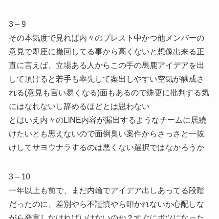
3 – 9
その本気度で見れば内々のブレスト中かつ他メンバーの
意見で即座に撤回してる事から高くないと想像出来る正
直に言えば、立場ある人からこの手の馬鹿アイデアを出
して頂けると若手も率先して案出しやすい空気が醸成さ
れる(意見も言い易くなる)面もあるので殊更に批判する気
にはなれないし辞めるほどとは思わない
とはいえ内々のLINE内容が漏出するようなチームに居続
けたいとも思えないので面倒臭い案件からさっさと一抜
けしてサヨウナラするのは悪くない選択ではなかろうか
3 – 10
一年以上も前で、まだ内輪でアイデア出しあってる段階
だったのに、差別やら不謹慎やら叩かれないか心配しな
がら発言しなければいけないのか？すぐにボツになった