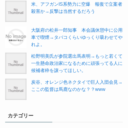
米、アフガンIS系勢力に空爆 報復で立案者
殺害か→反撃は当然するだろう
大阪府の松井一郎知事 本会議休憩中に公用
車で喫煙→タバコくらいゆっくり吸わせてや
れよ。
松野明美氏が参院選出馬表明→もっと若くて
一生懸命政治家になるために頑張ってる人に
候補者枠を譲ってほしい。
炭谷、オレンジ色ネクタイで巨人入団会見→
ここの監督は馬鹿なのかな？？www
カテゴリー