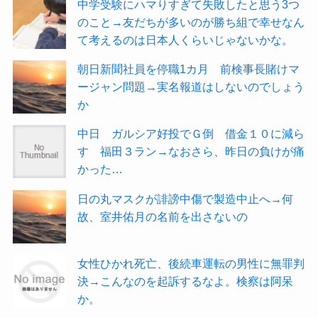
中学受験にハマりすぎて失敗したと思う3つ
のこと→友だちが多いのが勝ち組で幸せなん
て考えるのは日本人くらいじゃないかな。
朝日新聞社員を停職1カ月 前検事長賭けマ
ージャン問題→実名報道はしないのでしょう
か
中日 ガルシア好投でＧ倒 借金１０に減ら
す 福田３ラン→なおさら、昨日の負けが痛
かった…
日の丸マスクが誹謗中傷で製造中止へ→何
故、室井佑月の名前を出さないの
女性ひかれ死亡、後続車運転の男性に無罪判
決→こんなのを起訴するなよ。検察は阿呆
か。