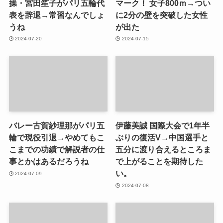
操・宮田笙子がパリ五輪代
マーク！ 女子800ｍ→つい
表を辞退→常習なんでしょ
に2分の壁を突破した女性
うね
が出た
2024-07-20
2024-07-15
バレー古賀紗理那がパリ五
伊藤美誠 国際大会で1年半
輪で現役引退→やめてもこ
ぶりの復活V→中国選手と
こまでの功績で解説者の仕
五分に渡り合えるところま
事とかはあるだろうね
で上がることを期待した
い。
2024-07-09
2024-07-08