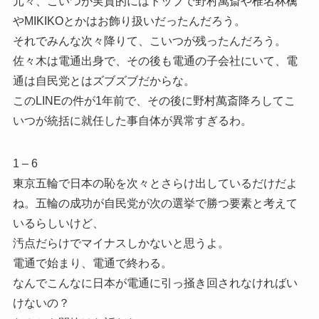
元々、こいつが実質的にはトップで野村萬斎や椎名林檎
やMIKIKOとかはお飾り扱いだったんだろう。
それでみんな次々降りて、こいつが残ったんだろう。
佐々木は電通出身で、その後も電通の子会社にいて、電
通は自民党とはズブズブだからな。
このLINEの件が1年前で、その後に野村萬斎降ろしてこ
いつが統括に就任した事自体が異常すぎるわ。
1 – 6
東京五輪で日本の恥を次々とさらけ出しているだけだよ
ね。五輪の成功が自民党が次の選挙で勝つ要素と考えて
いるらしいけど、
汚点だらけでマイナスしかないと思うよ。
電通で始まり、電通で終わる。
なんでこんなに日本が電通に引っ掻き回されなければい
けないの？