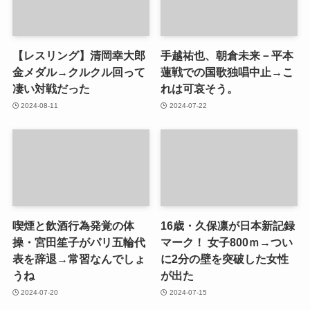
【レスリング】清岡幸大郎
手越祐也、朝倉未来－平本
金メダル→クルクル回って
蓮戦での国歌独唱中止→こ
凄い対戦だった
れは可哀そう。
2024-08-11
2024-07-22
喫煙と飲酒行為発覚の体
16歳・久保凛が日本新記録
操・宮田笙子がパリ五輪代
マーク！ 女子800ｍ→つい
表を辞退→常習なんでしょ
に2分の壁を突破した女性
うね
が出た
2024-07-20
2024-07-15