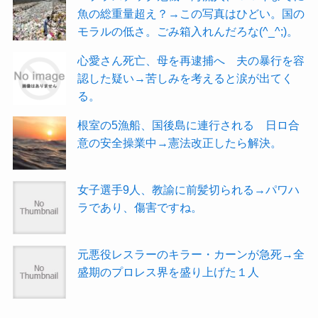
魚の総重量超え？→この写真はひどい。国の
モラルの低さ。ごみ箱入れんだろな(^_^;)。
心愛さん死亡、母を再逮捕へ 夫の暴行を容
認した疑い→苦しみを考えると涙が出てく
る。
根室の5漁船、国後島に連行される 日ロ合
意の安全操業中→憲法改正したら解決。
女子選手9人、教諭に前髪切られる→パワハ
ラであり、傷害ですね。
元悪役レスラーのキラー・カーンが急死→全
盛期のプロレス界を盛り上げた１人