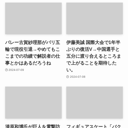
バレー古賀紗理那がパリ五
伊藤美誠 国際大会で1年半
輪で現役引退→やめてもこ
ぶりの復活V→中国選手と
こまでの功績で解説者の仕
五分に渡り合えるところま
事とかはあるだろうね
で上がることを期待した
い。
2024-07-09
2024-07-08
清原和博氏が巨人を電撃訪
フィギュアスケート「バク