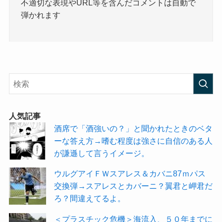
不適切な表現やURL等を含んだコメントは自動で
弾かれます
人気記事
酒席で「酒強いの？」と聞かれたときのベタ
ーな答え方→嗜む程度は強さに自信のある人
が謙遜して言うイメージ。
ウルグアイＦＷスアレス＆カバニ87ｍパス
交換弾→スアレスとカバーニ？翼君と岬君だ
ろ？間違えてるよ。
＜プラスチック危機＞海流入、５０年までに