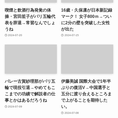
喫煙と飲酒行為発覚の体
16歳・久保凛が日本新記録
操・宮田笙子がパリ五輪代
マーク！ 女子800ｍ→つい
表を辞退→常習なんでしょ
に2分の壁を突破した女性
うね
が出た
2024-07-20
2024-07-15
バレー古賀紗理那がパリ五
伊藤美誠 国際大会で1年半
輪で現役引退→やめてもこ
ぶりの復活V→中国選手と
こまでの功績で解説者の仕
五分に渡り合えるところま
事とかはあるだろうね
で上がることを期待した
い。
2024-07-09
2024-07-08