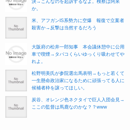
決→こんなのを起訴するなよ。検察は阿呆
か。
米、アフガンIS系勢力に空爆 報復で立案者
殺害か→反撃は当然するだろう
大阪府の松井一郎知事 本会議休憩中に公用
車で喫煙→タバコくらいゆっくり吸わせてや
れよ。
松野明美氏が参院選出馬表明→もっと若くて
一生懸命政治家になるために頑張ってる人に
候補者枠を譲ってほしい。
炭谷、オレンジ色ネクタイで巨人入団会見→
ここの監督は馬鹿なのかな？？www