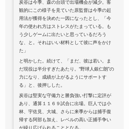
炭谷は今季、森の台頭で出場機会が減少。客
観的にこの様子を見ていた原監督は今季の起
用法が獲得を決めた一因になったとし、「今
年の使われ方はストレスがたまっている。も
う少しゲームに出たいと思っているだろう
な、と。それはいい材料として彼に声をかけ
た」
と明かした。続けて、「まだ、彼は若い。ま
だ現役は半分すぎたあたり。“野球人銀仁朗”の
力になり、成績が上がるようにサポートす
る」と、後押しした。
炭谷は堅実な守備力と勝負強い打撃に定評が
あり、通算１１６９試合に出場。巨人では小
林、宇佐見、大城、さらに来季からは捕手復
帰する阿部も加え、レベルの高い正捕手争い
が繰り広げられることとなる。