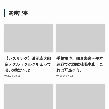
関連記事
【レスリング】清岡幸大郎
手越祐也、朝倉未来－平本
金メダル→クルクル回って
蓮戦での国歌独唱中止→こ
凄い対戦だった
れは可哀そう。
2024-08-11
2024-07-22