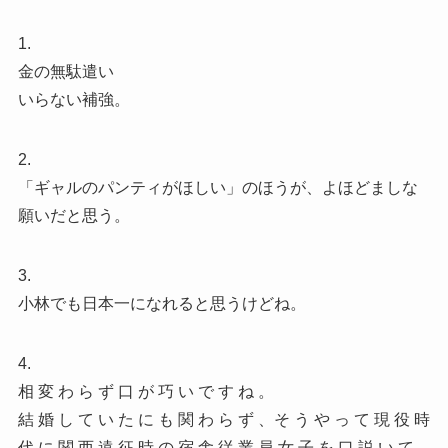
1.
金の無駄遣い
いらない補強。
2.
「ギャルのパンティがほしい」のほうが、よほどましな
願いだと思う。
3.
小林でも日本一になれると思うけどね。
4.
相 変 わ ら ず 口 が 巧 い で す ね 。
結 婚 し て い た に も 関 わ ら ず 、そ う や っ て 現 役 時
代 に 関 西 遠 征 時 の 宿 舎 従 業 員 女 子 を 口 説 い て