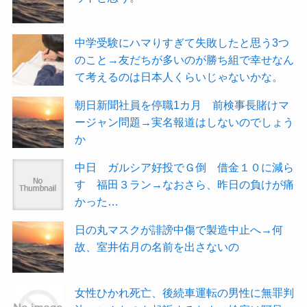
中学受験にハマりすぎて失敗したと思う3つ
のこと→友だちが多いのが勝ち組で幸せなん
て考えるのは日本人くらいじゃないかな。
朝日新聞社員を停職1カ月 前検事長賭けマ
ージャン問題→実名報道はしないのでしょう
か
中日 ガルシア好投でＧ倒 借金１０に減ら
す 福田３ラン→なおさら、昨日の負けが痛
かった…
日の丸マスクが誹謗中傷で製造中止へ→何
故、室井佑月の名前を出さないの
女性ひかれ死亡、後続車運転の男性に無罪判