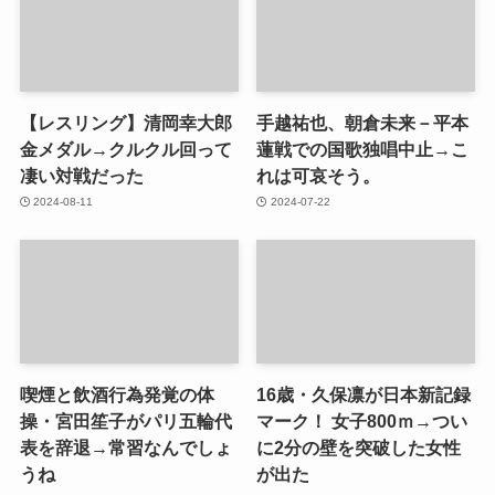
【レスリング】清岡幸大郎
手越祐也、朝倉未来－平本
金メダル→クルクル回って
蓮戦での国歌独唱中止→こ
凄い対戦だった
れは可哀そう。
2024-08-11
2024-07-22
喫煙と飲酒行為発覚の体
16歳・久保凛が日本新記録
操・宮田笙子がパリ五輪代
マーク！ 女子800ｍ→つい
表を辞退→常習なんでしょ
に2分の壁を突破した女性
うね
が出た