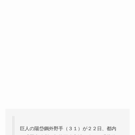
巨人の陽岱鋼外野手（３１）が２２日、都内