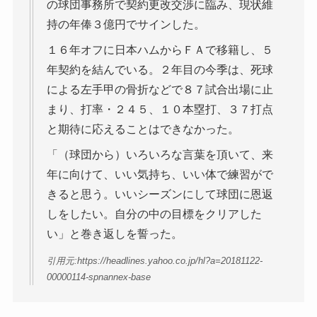
の球団事務所で契約更改交渉に臨み、現状維
持の年俸３億円でサインした。
１６年オフに日本ハムからＦＡで移籍し、５
年契約を結んでいる。２年目の今季は、死球
による左手甲の骨折などで８７試合出場に止
まり、打率・２４５、１０本塁打、３７打点
と期待に応えることはできなかった。
「（球団から）いろいろな言葉を頂いて、来
年に向けて、いい気持ち、いい体で練習がで
きると思う。いいシーズンにして球団に恩返
しをしたい。自分の中の目標をクリアした
い」と巻き返しを誓った。
引用元:https://headlines.yahoo.co.jp/hl?a=20181122-
00000114-spnannex-base