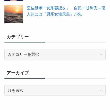
皇位継承「女系容認を」 自民・甘利氏→個
人的には「男系女性天皇」が先
カテゴリー
カ
テ
ゴ
リ
アーカイブ
ー
ア
ー
カ
イ