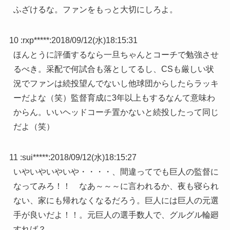
ふざけるな。ファンをもっと大切にしろよ。
10 :
rxp*****
:
2018/09/12(水)18:15:31
ほんとうに評価するなら一旦ちゃんとコーチで勉強させ
るべき。采配で何試合も落としてるし、CSも厳しい状
況でファンは続投望んでないし他球団からしたらラッキ
ーだよな（笑）監督育成に3年以上もするなんて意味わ
からん。いいヘッドコーチ置かないと続投したって同じ
だよ（笑）
11 :
sui*****
:
2018/09/12(水)18:15:27
いやいやいやいや・・・・、間違ってでも巨人の監督に
なってみろ！！ なあ～～～に言われるか、夜も寝られ
ない、家にも帰れなくなるだろう。巨人には巨人の元選
手が良いだよ！！。元巨人の選手数人で、グルグル輪廻
すれば？。