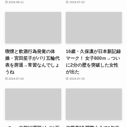
2024-08-11
2024-07-22
喫煙と飲酒行為発覚の体
16歳・久保凛が日本新記録
操・宮田笙子がパリ五輪代
マーク！ 女子800ｍ→つい
表を辞退→常習なんでしょ
に2分の壁を突破した女性
うね
が出た
2024-07-20
2024-07-15