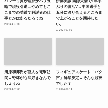
バレー古賀紗理那がパリ五
伊藤美誠 国際大会で1年半
輪で現役引退→やめてもこ
ぶりの復活V→中国選手と
こまでの功績で解説者の仕
五分に渡り合えるところま
事とかはあるだろうね
で上がることを期待した
い。
2024-07-09
2024-07-08
清原和博氏が巨人を電撃訪
フィギュアスケート「バク
問→野球が心底好きなんで
宙」解禁決定→そんな競技
しょうね
でした？
2024-07-06
2024-06-14