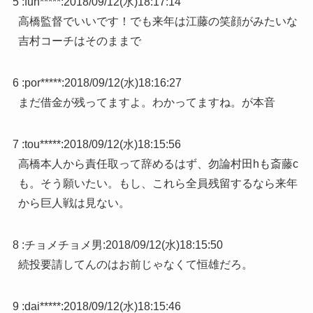
5 :
fun*****
:
2018/09/12(水)18:17:14
高橋監督でいいです！でも来年は江藤の笑顔がみたいな
吉村コーチはそのままで
6 :
por*****
:
2018/09/12(水)18:16:27
まだ借金が残ってますよ。わかってますね。が本音
7 :
tou*****
:
2018/09/12(水)18:15:56
高橋本人から責任取って辞めるはず、勿論村田hも斎藤c
も。そう願いたい。もし、これら全員残留するなら来年
から巨人戦は見ない。
8 :
チョメチョメ男
:
2018/09/12(水)18:15:50
続投要請してんのはお前じゃなくて恒雄だろ。
9 :
dai*****
:
2018/09/12(水)18:15:46