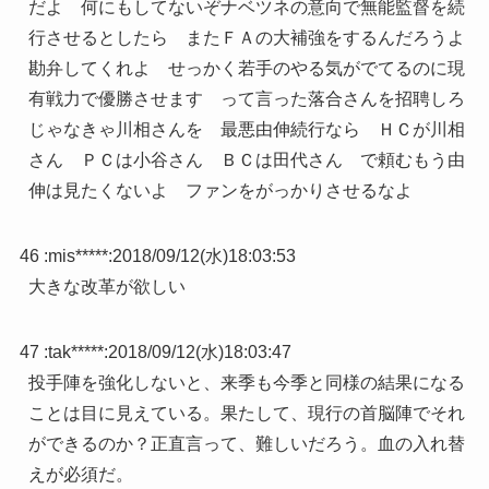
だよ 何にもしてないぞナベツネの意向で無能監督を続
行させるとしたら またＦＡの大補強をするんだろうよ
勘弁してくれよ せっかく若手のやる気がでてるのに現
有戦力で優勝させます って言った落合さんを招聘しろ
じゃなきゃ川相さんを 最悪由伸続行なら ＨＣが川相
さん ＰＣは小谷さん ＢＣは田代さん で頼むもう由
伸は見たくないよ ファンをがっかりさせるなよ
46 :
mis*****
:
2018/09/12(水)18:03:53
大きな改革が欲しい
47 :
tak*****
:
2018/09/12(水)18:03:47
投手陣を強化しないと、来季も今季と同様の結果になる
ことは目に見えている。果たして、現行の首脳陣でそれ
ができるのか？正直言って、難しいだろう。血の入れ替
えが必須だ。