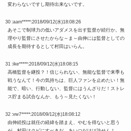
変わらないですし期待出来ないです。
30 :
aam*****
:
2018/09/12(水)18:08:26
あそこで制球力の低いアダメスを出す監督が続行か。無
理やり監督にさせたからな～ま～由伸には監督としての
成長を期待するとして村田はいらん。
31 :
ike*****
:
2018/09/12(水)18:08:15
高橋監督を継投？！信じられない、無能な監督で来季も
戦うなんて！今の気持ちは、巨人ファンを止めたい！無
能で、暗い、行動しない、監督にはうんざりだ！ストレ
ス貯まる試合なんか、もう～見たくない！
32 :
vw7*****
:
2018/09/12(水)18:08:12
由伸続投は就任の経緯を踏まえ、やむを得ないと思う
が、村田はクビにすべきだ。あいつだけは許せん！