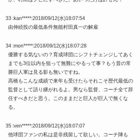
33 :
kan*****
:
2018/09/12(水)18:07:54
由伸続投の最低条件無能村田真一の解雇
34 :
mon*****
:
2018/09/12(水)18:07:28
優勝する気ないの？育成球団にシフトチェンジしてあく
までも3位以内を狙って無難にやるって事？もう昔の常
勝巨人軍は見る影も無いですね。
高橋もこんな成績で来年も受けたらそれこそ歴代最低の
監督として語り継がれるよ。男なら監督、コーチ全て辞
任すべきだと思う。このままだと巨人が巨人で無くな
る。
35 :
ven*****
:
2018/09/12(水)18:07:07
他球団ファンの私は是非残留して欲しい。コーチ陣も