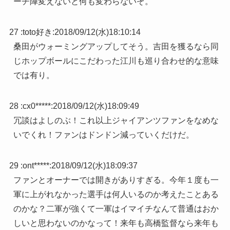
ーチ陣変えないと何も変わらないぞ。
27 :
toto好き
:
2018/09/12(水)18:10:14
桑田がウォーミングアップしてそう。吉田を獲るなら同
じホップボールにこだわった江川も巡り合わせ的な意味
では有り。
28 :
cx0*****
:
2018/09/12(水)18:09:49
冗談はよしのぶ！これ以上ジャイアンツファンをなめな
いでくれ！ファンはドンドン減っていくだけだ。
29 :
ont*****
:
2018/09/12(水)18:09:37
ファンとオーナーでは開きがありすぎる。今年１度も一
軍に上がれなかった選手は何人いるのか考えたことある
のかな？二軍が強くて一軍はイマイチなんて普通はおか
しいと思わないのかなって！来年も高橋監督なら来年も