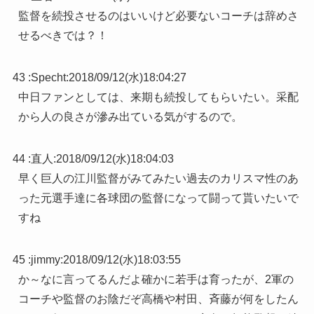
監督を続投させるのはいいけど必要ないコーチは辞めさ
せるべきでは？！
43 :
Specht
:
2018/09/12(水)18:04:27
中日ファンとしては、来期も続投してもらいたい。采配
から人の良さが滲み出ている気がするので。
44 :
直人
:
2018/09/12(水)18:04:03
早く巨人の江川監督がみてみたい過去のカリスマ性のあ
った元選手達に各球団の監督になって闘って貰いたいで
すね
45 :
jimmy
:
2018/09/12(水)18:03:55
か～なに言ってるんだよ確かに若手は育ったが、2軍の
コーチや監督のお陰だぞ高橋や村田、斉藤が何をしたん