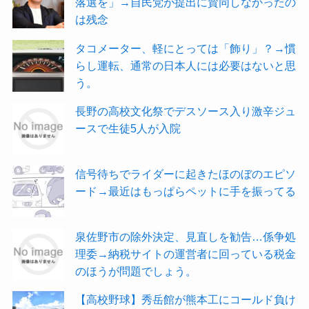
落選を」→自民党が提出に賛同しなかったの
は残念
タコメーター、軽にとっては「飾り」？→慣
らし運転、通常の日本人には必要はないと思
う。
長野の高校文化祭でデスソース入り激辛ジュ
ースで生徒5人が入院
信号待ちでライダーに起きたほのぼのエピソ
ード→最近はもっぱらペットに手を振ってる
泉佐野市の除外決定、見直しを勧告…係争処
理委→納税サイトの運営者に回っている税金
のほうが問題でしょう。
【高校野球】秀岳館が熊本工にコールド負け