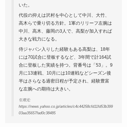
いた。
代役の抑えは沢村を中心として中川、大竹、
高木らで乗り切る方針。1軍のリリーフ左腕は
中川、高木、藤岡の3人で、高梨が加入すれば
大きな戦力になる。
侍ジャパン入りした経験もある高梨は、18年
には70試合に登板するなど、3年間で計164試
合に登板した実績を持つ。背番号は「53」。9
月に13連戦、10月には10連戦などシーズン後
半はさらなる過密日程が予定され、経験豊富
な左腕への期待は大きい。
引用元:
https://news.yahoo.co.jp/articles/c4c44258cfd11fd53b399
03aa35657fad0c38485