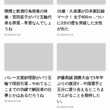
喫煙と飲酒行為発覚の体
16歳・久保凛が日本新記録
操・宮田笙子がパリ五輪代
マーク！ 女子800ｍ→つい
表を辞退→常習なんでしょ
に2分の壁を突破した女性
うね
が出た
2024-07-20
2024-07-15
バレー古賀紗理那がパリ五
伊藤美誠 国際大会で1年半
輪で現役引退→やめてもこ
ぶりの復活V→中国選手と
こまでの功績で解説者の仕
五分に渡り合えるところま
事とかはあるだろうね
で上がることを期待した
い。
2024-07-09
2024-07-08