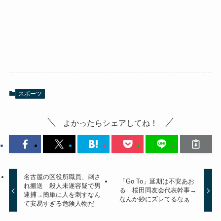
スポーツ
よかったらシェアしてね！
名古屋の区役所職員、刺さ
「Go To」延期は不安あお
れ搬送 殺人未遂容疑で男
る 桜田同友会代表幹事→
逮捕→簡単に人を刺すなん
なんか妙にズレてるなぁ
て安易すぎる危険人物だ