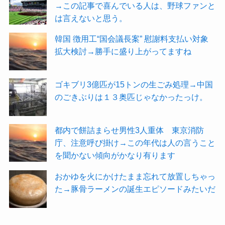
→この記事で喜んでいる人は、野球ファンと
は言えないと思う。
韓国 徴用工“国会議長案” 慰謝料支払い対象
拡大検討→勝手に盛り上がってますね
ゴキブリ3億匹が15トンの生ごみ処理→中国
のごきぶりは１３奥匹じゃなかったっけ。
都内で餅詰まらせ男性3人重体 東京消防
庁、注意呼び掛け→この年代は人の言うこと
を聞かない傾向がかなり有ります
おかゆを火にかけたまま忘れて放置しちゃっ
た→豚骨ラーメンの誕生エピソードみたいだ