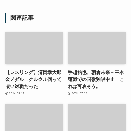
関連記事
【レスリング】清岡幸大郎
手越祐也、朝倉未来－平本
金メダル→クルクル回って
蓮戦での国歌独唱中止→こ
凄い対戦だった
れは可哀そう。
2024-08-11
2024-07-22