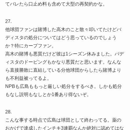
てバレたら口止め料も含めて大型の再契約かな。
27.
他球団ファンは賭博した高木のこと散々叩いてたけどバ
ディスタの処分についてはどう思っているのでしょう
か？特にカープファン。
高木の賭博も悪質だけど彼は1シーズン休みました。バデ
ィスタのドーピングもかなり悪質だと思います。なんな
ら直接勝敗に直結している分他球団からしたら賭博より
も不利益被ってるよ。
NPBも広島ももっと厳しい処分をするべき。しかも処分
もなし説明もなしとか1番あり得ないぞ。
28.
こんな事する時点で広島は球団として終わってる。薬の
おかげで達成したインチキ3連覇なんか絶対に認めてはな