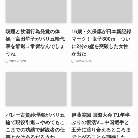
喫煙と飲酒行為発覚の体
16歳・久保凛が日本新記録
操・宮田笙子がパリ五輪代
マーク！ 女子800ｍ→つい
表を辞退→常習なんでしょ
に2分の壁を突破した女性
うね
が出た
2024-07-20
2024-07-15
バレー古賀紗理那がパリ五
伊藤美誠 国際大会で1年半
輪で現役引退→やめてもこ
ぶりの復活V→中国選手と
こまでの功績で解説者の仕
五分に渡り合えるところま
事とかはあるだろうね
で上がることを期待した