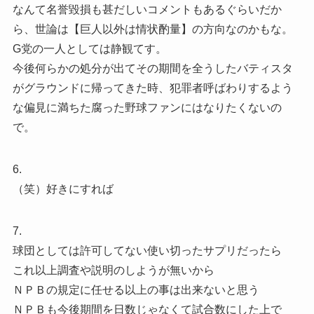
なんて名誉毀損も甚だしいコメントもあるぐらいだか
ら、世論は【巨人以外は情状酌量】の方向なのかもな。
G党の一人としては静観てす。
今後何らかの処分が出てその期間を全うしたバティスタ
がグラウンドに帰ってきた時、犯罪者呼ばわりするよう
な偏見に満ちた腐った野球ファンにはなりたくないの
で。
6.
（笑）好きにすれば
7.
球団としては許可してない使い切ったサプリだったら
これ以上調査や説明のしようが無いから
ＮＰＢの規定に任せる以上の事は出来ないと思う
ＮＰＢも今後期間を日数じゃなくて試合数にした上で