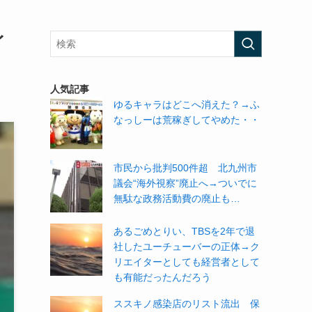
イ
人気記事
ゆるキャラはどこへ消えた？→ふ
なっしーは荒稼ぎしてやめた・・
市民から批判500件超 北九州市
議会“海外視察”廃止へ→ついでに
無駄な政務活動費の廃止も…
あるごめとりい、TBSを2年で退
社したユーチューバーの正体→ク
リエイターとしても経営者として
も有能だったんだろう
ススキノ感染店のリスト流出 保