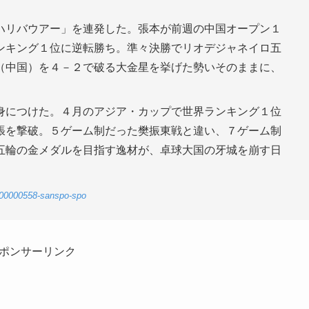
ハリバウアー」を連発した。張本が前週の中国オープン１
ンキング１位に逆転勝ち。準々決勝でリオデジャネイロ五
（中国）を４－２で破る大金星を挙げた勢いそのままに、
身につけた。４月のアジア・カップで世界ランキング１位
張を撃破。５ゲーム制だった樊振東戦と違い、７ゲーム制
五輪の金メダルを目指す逸材が、卓球大国の牙城を崩す日
0-00000558-sanspo-spo
ポンサーリンク