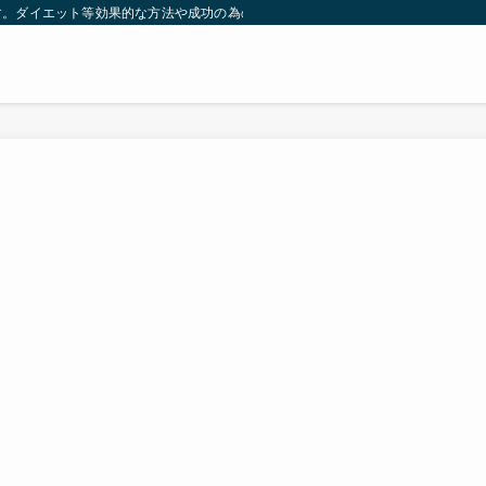
す。ダイエット等効果的な方法や成功の為の秘訣等。太ったり悩んでいる方々が簡