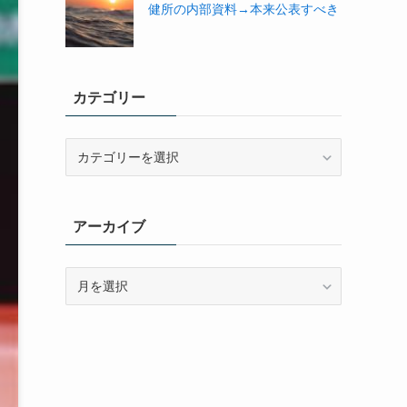
健所の内部資料→本来公表すべき
カテゴリー
カ
テ
ゴ
リ
アーカイブ
ー
ア
ー
カ
イ
ブ