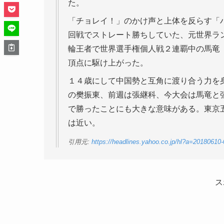
た。
「チョレイ！」のかけ声と上体を反らす「
回戦でストレート勝ちしていた、元世界ラ
輪王者で世界選手権個人戦２連覇中の馬竜
頂点に駆け上がった。
１４歳にして中国勢と互角に渡り合う力を
の樊振東、前週は張継科、今大会は馬竜と
で勝ったことにも大きな意味がある。東京
は近い。
引用元:
https://headlines.yahoo.co.jp/hl?a=2018061
ス