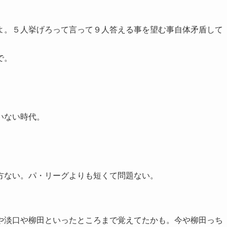
よ。５人挙げろって言って９人答える事を望む事自体矛盾して
で。
いない時代。
方ない。パ・リーグよりも短くて問題ない。
や淡口や柳田といったところまで覚えてたかも。今や柳田っち