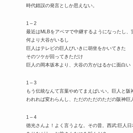
時代錯誤の発言としか思えない。
1 – 2
最近はMLBをアベマで中継するようになったし、
何より大谷がいるし
巨人はテレビの巨人びいきに胡坐をかいてきた
そのツケが回ってきただけ
巨人の岡本坂本より、大谷の方がはるかに面白い
1 – 3
もう伝統なんて言葉やめてまえばいい。巨人と阪
われれば変わらんし、ただのただのただの阪神巨
1 – 4
徳光さんよ！よく言うよな。その昔。西武:巨人日