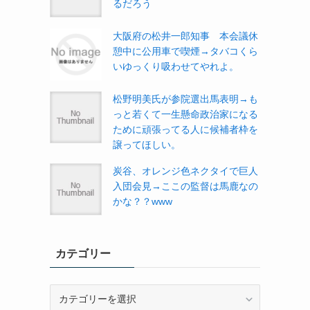
るだろう
大阪府の松井一郎知事 本会議休
憩中に公用車で喫煙→タバコくら
いゆっくり吸わせてやれよ。
松野明美氏が参院選出馬表明→も
っと若くて一生懸命政治家になる
ために頑張ってる人に候補者枠を
譲ってほしい。
炭谷、オレンジ色ネクタイで巨人
入団会見→ここの監督は馬鹿なの
かな？？www
カテゴリー
カ
テ