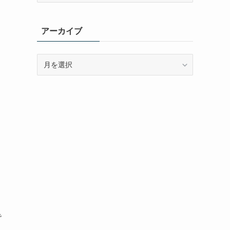
ゴ
リ
アーカイブ
ー
ア
ー
カ
イ
ブ
で