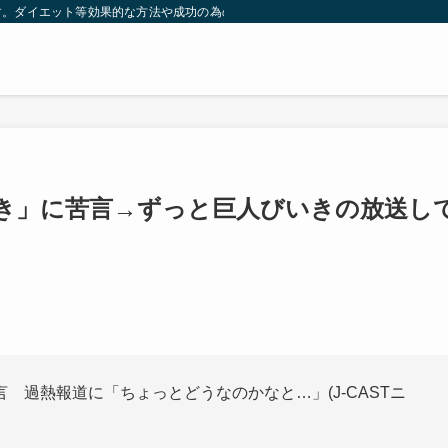
す。ダイエット等効果的な方法や成功の為の秘訣等。太ったり悩んでいる方々が簡
き」に苦言→ずっと巨人びいきの放送し
 過熱報道に「ちょっとどうなのかなと…」(J-CASTニ