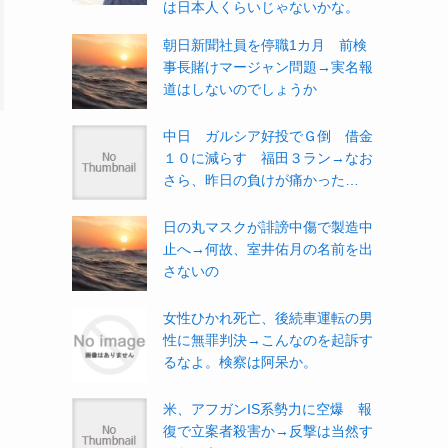
は日本人くらいじゃないかな。
朝日新聞社員を停職1カ月 前検
事長賭けマージャン問題→実名報
道はしないのでしょうか
中日 ガルシア好投でＧ倒 借金
１０に減らす 福田３ラン→なお
さら、昨日の負けが痛かった…
日の丸マスクが誹謗中傷で製造中
止へ→何故、室井佑月の名前を出
さないの
女性ひかれ死亡、後続車運転の男
性に無罪判決→こんなのを起訴す
るなよ。検察は阿呆か。
米、アフガンIS系勢力に空爆 報
復で立案者殺害か→反撃は当然す