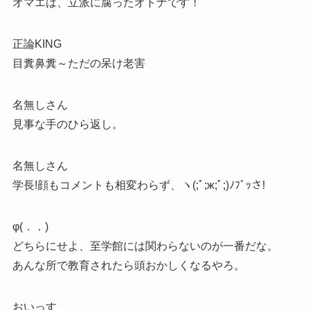
オマエは、立派に腐ったオトナです！
正論KING
目糞鼻糞～ただの呆け老害
名無しさん
見事な手のひら返し。
名無しさん
学長!顔もコメントも相変わらず、ヽ(;ﾟ;ж;ﾟ;)ﾉﾌﾞｯさ!
φ(．．)
どちらにせよ、至学館には関わらないのが一番だな。
あんな所で教育されたら頭おかしくなるやろ。
おいっす