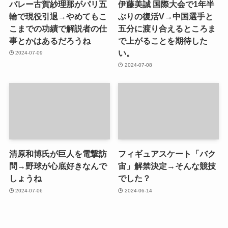
バレー古賀紗理那がパリ五
伊藤美誠 国際大会で1年半
輪で現役引退→やめてもこ
ぶりの復活V→中国選手と
こまでの功績で解説者の仕
五分に渡り合えるところま
事とかはあるだろうね
で上がることを期待した
い。
2024-07-09
2024-07-08
清原和博氏が巨人を電撃訪
フィギュアスケート「バク
問→野球が心底好きなんで
宙」解禁決定→そんな競技
しょうね
でした？
2024-07-06
2024-06-14