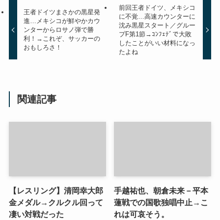
前回王者ドイツ、メキシコ
王者ドイツまさかの黒星発
に不覚…高速カウンターに
進…メキシコが鮮やかカウ
沈み黒星スタート／グルー
ンターからロサノ弾で勝
プF第1節→ｺﾝﾌｪﾃﾞで大敗
利！→これぞ、サッカーの
したことがいい材料になっ
おもしろさ！
たよね
関連記事
【レスリング】清岡幸大郎
手越祐也、朝倉未来－平本
金メダル→クルクル回って
蓮戦での国歌独唱中止→こ
凄い対戦だった
れは可哀そう。