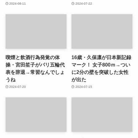
2024-08-11
2024-07-22
喫煙と飲酒行為発覚の体
16歳・久保凛が日本新記録
操・宮田笙子がパリ五輪代
マーク！ 女子800ｍ→つい
表を辞退→常習なんでしょ
に2分の壁を突破した女性
うね
が出た
2024-07-20
2024-07-15