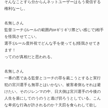
そんなことすら分からんネットユーザーはもう発信する
権利なーし。
名無しさん
監督コーチ:(ルールの範囲内orギリギリ際どい感じで)相手
を怪我させてこい。
選手:(ルール度外視でどんな手を使っても)怪我させてき
ます！
ってのが真相だと思われる。
名無しさん
一番の悪である監督とコーチの罪を裁こうとすると実行
犯の宮川選手も無罪とはいかない。被害者側もそれは避
けたい。そのジレンマの中、日大側は宮川選手の今後の
人生を盾にしてのうのうと逃げ切ろうとしている。こん
な卑劣な行為が許されるのか？天罰を食らわして欲し