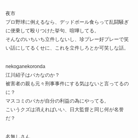
夜市
プロ野球に例えるなら、デッドボール食らって乱闘騒ぎ
に便乗して殴りつけた挙句、喧嘩してる。
そんなのいちいち立件しないし、珍プレー好プレーで笑
い話にしてるくせに、これを立件しろとか可笑しな話。
nekoganekoronda
江川紹子はバカなのか？
被害者の親も元々刑事事件にする気はないと言ってるの
に？
マスコミのバカが自分の利益の為にやってる。
こいうクズは消えればいい、日大監督と同じ何が名誉
だ？
名無しさん