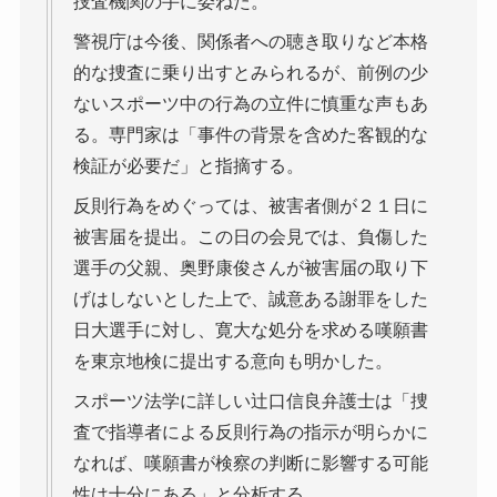
捜査機関の手に委ねた。
警視庁は今後、関係者への聴き取りなど本格
的な捜査に乗り出すとみられるが、前例の少
ないスポーツ中の行為の立件に慎重な声もあ
る。専門家は「事件の背景を含めた客観的な
検証が必要だ」と指摘する。
反則行為をめぐっては、被害者側が２１日に
被害届を提出。この日の会見では、負傷した
選手の父親、奥野康俊さんが被害届の取り下
げはしないとした上で、誠意ある謝罪をした
日大選手に対し、寛大な処分を求める嘆願書
を東京地検に提出する意向も明かした。
スポーツ法学に詳しい辻口信良弁護士は「捜
査で指導者による反則行為の指示が明らかに
なれば、嘆願書が検察の判断に影響する可能
性は十分にある」と分析する。