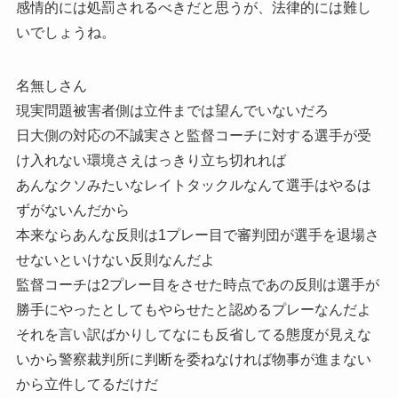
感情的には処罰されるべきだと思うが、法律的には難し
いでしょうね。
名無しさん
現実問題被害者側は立件までは望んでいないだろ
日大側の対応の不誠実さと監督コーチに対する選手が受
け入れない環境さえはっきり立ち切れれば
あんなクソみたいなレイトタックルなんて選手はやるは
ずがないんだから
本来ならあんな反則は1プレー目で審判団が選手を退場さ
せないといけない反則なんだよ
監督コーチは2プレー目をさせた時点であの反則は選手が
勝手にやったとしてもやらせたと認めるプレーなんだよ
それを言い訳ばかりしてなにも反省してる態度が見えな
いから警察裁判所に判断を委ねなければ物事が進まない
から立件してるだけだ