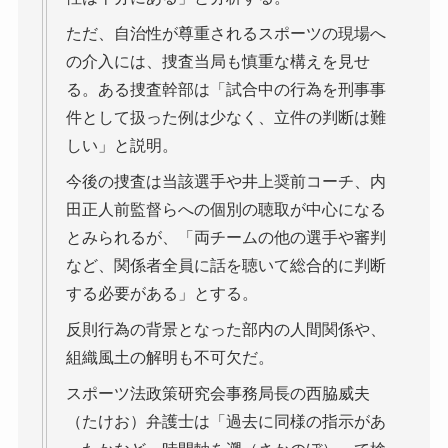
ただ、自治性が尊重されるスポーツの現場へ
の介入には、捜査当局も慎重な構えを見せ
る。ある捜査幹部は「試合中の行為を刑事事
件として扱った例は少なく、立件の判断は難
しい」と説明。
今後の捜査は当該選手や井上奨前コーチ、内
田正人前監督らへの個別の聴取が中心になる
とみられるが、「両チームの他の選手や審判
など、関係者全員に話を聴いて総合的に判断
する必要がある」とする。
反則行為の背景となった部内の人間関係や、
組織風土の解明も不可欠だ。
スポーツ法政策研究会事務局長の西脇威夫
（たけお）弁護士は「過去に同様の指示があ