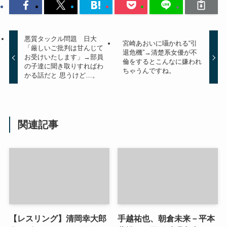
悪質タックル問題 日大
宮崎あおいに囁かれる“引
「厳しいご批判は甘んじて
退危機”→清楚系女優が不
お受けいたします」→部員
倫をするとこんなに嫌われ
の子達に聞き取りすればわ
ちゃうんですね。
かる話だと 思うけど…。
関連記事
【レスリング】清岡幸大郎
手越祐也、朝倉未来－平本