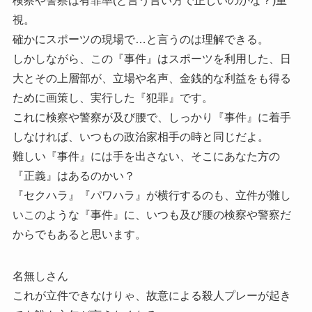
検察や警察は有罪率(と言う言い方で正しいのかな？)重
視。
確かにスポーツの現場で…と言うのは理解できる。
しかしながら、この『事件』はスポーツを利用した、日
大とその上層部が、立場や名声、金銭的な利益をも得る
ために画策し、実行した『犯罪』です。
これに検察や警察が及び腰で、しっかり『事件』に着手
しなければ、いつもの政治家相手の時と同じだよ。
難しい『事件』には手を出さない、そこにあなた方の
『正義』はあるのかい？
『セクハラ』『パワハラ』が横行するのも、立件が難し
いこのような『事件』に、いつも及び腰の検察や警察だ
からでもあると思います。
名無しさん
これが立件できなけりゃ、故意による殺人プレーが起き