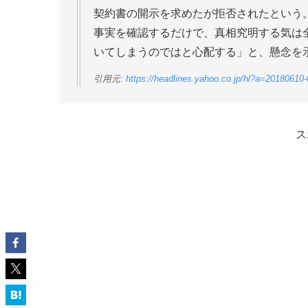
契約書の開示を求めたが拒否されたという
事実を確認するだけで、真相究明する気は
いてしまうのではと心配する」と、懸念を
引用元:
https://headlines.yahoo.co.jp/hl?a=20180610
ス