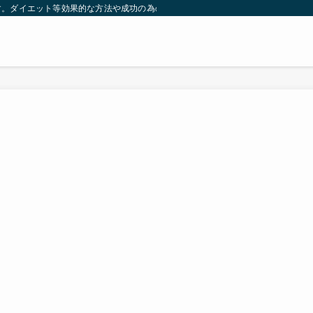
す。ダイエット等効果的な方法や成功の為の秘訣等。太ったり悩んでいる方々が簡