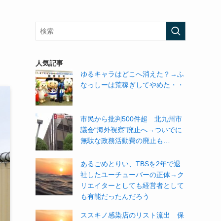
メ
人気記事
ゆるキャラはどこへ消えた？→ふ
なっしーは荒稼ぎしてやめた・・
市民から批判500件超 北九州市
議会“海外視察”廃止へ→ついでに
無駄な政務活動費の廃止も…
あるごめとりい、TBSを2年で退
社したユーチューバーの正体→ク
リエイターとしても経営者として
も有能だったんだろう
ススキノ感染店のリスト流出 保