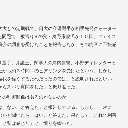
学大との定期戦で、日大の守備選手が相手先発クォーター
た問題で、被害ＱＢの父・奥野康俊氏が１０日、フェイス
員会の調査を受けたことを報告したが、その内容に不快感
Ｂ選手、弁護士、関学大の鳥内監督、小野ディレクターと
士から約３時間半のヒアリングを受けたという。しかし、
怪我を軽くするためだったのでは」と説明されたといい、
からズバリ質問をした」と振り返った。
との利害関係はあるのかないのか」
は、ない。と答えた」と報告している。しかし、「次に、
のかと聞いたら、はい。と答えた。果たして、これで利害
。と私は感じた」と、憤りを綴った。