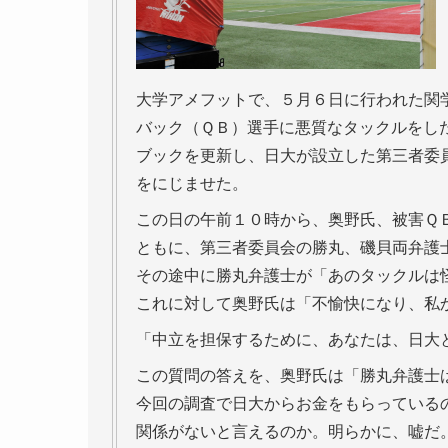
大学アメフットで、５月６日に行われた関
バック（ＱＢ）選手に悪質なタックルをし
ブックを更新し、日大が設立した第三者委
をにじませた。
この日の午前１０時から、奥野氏、被害Ｑ
ともに、第三者委員会の勝丸、磯貝両弁護
その途中に勝丸弁護士が「あのタックルは
これに対して奥野氏は「不愉快になり、私
「中立を担保するために、あなたは、日大
この質問の答えを、奥野氏は「勝丸弁護士
今回の調査で日大からお金をもらっている
関係がないと言えるのか。明らかに、嘘だ