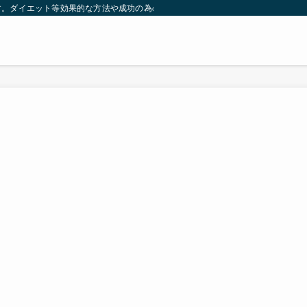
す。ダイエット等効果的な方法や成功の為の秘訣等。太ったり悩んでいる方々が簡