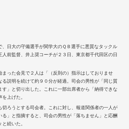
で、日大の守備選手が関学大のＱＢ選手に悪質なタックル
正人前監督、井上奨コーチが２３日、東京都千代田区の日
始まった会見で２人は「（反則の）指示はしておりませ
なる説明を続けて約９０分が経過。司会の男性が「同じ質
ます」と切り出した。これに一部出席者から「納得できな
声を上げた。
ち切ろうとする司会者。これに対し、報道関係者の一人が
いる」と指摘すると、司会の男性が「落ちません」と応酬
々と続いた。