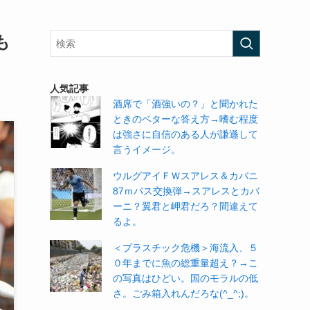
も
人気記事
酒席で「酒強いの？」と聞かれた
ときのベターな答え方→嗜む程度
は強さに自信のある人が謙遜して
言うイメージ。
ウルグアイＦＷスアレス＆カバニ
87ｍパス交換弾→スアレスとカバ
ーニ？翼君と岬君だろ？間違えて
るよ。
＜プラスチック危機＞海流入、５
０年までに魚の総重量超え？→こ
の写真はひどい。国のモラルの低
さ。ごみ箱入れんだろな(^_^;)。