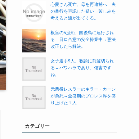
心愛さん死亡、母を再逮捕へ 夫
の暴行を容認した疑い→苦しみを
考えると涙が出てくる。
根室の5漁船、国後島に連行され
る 日ロ合意の安全操業中→憲法
改正したら解決。
女子選手9人、教諭に前髪切られ
る→パワハラであり、傷害です
ね。
元悪役レスラーのキラー・カーン
が急死→全盛期のプロレス界を盛
り上げた１人
カテゴリー