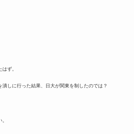
たはず。
。
を潰しに行った結果、日大が関東を制したのでは？
い。