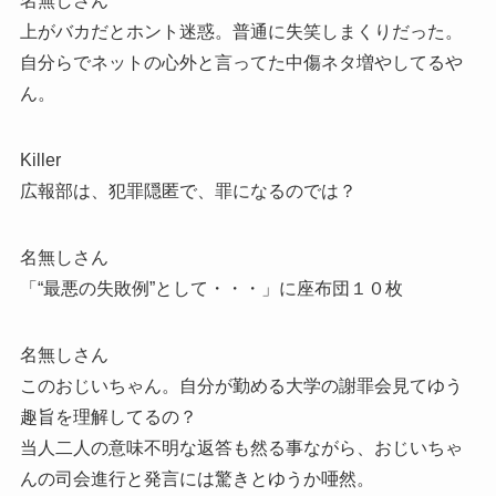
名無しさん
上がバカだとホント迷惑。普通に失笑しまくりだった。
自分らでネットの心外と言ってた中傷ネタ増やしてるや
ん。
Killer
広報部は、犯罪隠匿で、罪になるのでは？
名無しさん
「“最悪の失敗例”として・・・」に座布団１０枚
名無しさん
このおじいちゃん。自分が勤める大学の謝罪会見てゆう
趣旨を理解してるの？
当人二人の意味不明な返答も然る事ながら、おじいちゃ
んの司会進行と発言には驚きとゆうか唖然。