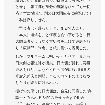
通例だが、名前はおろか役職なども明かそう
とせず、報道陣が身分の確認を求めても一切
応じずに“逃走”。別の日大関係者に確認しても
「私は存じません。
（司会者は）帰った」と、まるで人ごと。
「本人に連絡を」と何度も食い下がると、日
大関係者がようやく重い腰を上げて連絡を取
り「広報部 米倉」と紙に書いて説明した。
しかしフルネームは明かそうとせず、またも
日大側と報道陣が衝突。日大側が折れて再度
連絡を取り、ようやく司会者が広報部職員の
米倉久邦氏と判明。まるでコントのようなや
りとりが繰り広げられた。
揚げ句の果てに日大側は、会見に同席した“弁
護士とみられる人物”の身分照会まで拒否。
「分からない。連絡できない」の一点張り