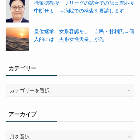
徐敬徳教授「Ｊリーグの試合での旭日旗応援
中断せよ」→病院での検査を要請します
皇位継承「女系容認を」 自民・甘利氏→個
人的には「男系女性天皇」が先
カテゴリー
カ
テ
ゴ
リ
アーカイブ
ー
ア