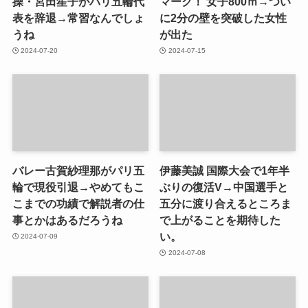
操・宮田笙子がパリ五輪代
マーク！ 女子800ｍ→つい
表を辞退→常習なんでしょ
に2分の壁を突破した女性
うね
が出た
2024-07-20
2024-07-15
バレー古賀紗理那がパリ五
伊藤美誠 国際大会で1年半
輪で現役引退→やめてもこ
ぶりの復活V→中国選手と
こまでの功績で解説者の仕
五分に渡り合えるところま
事とかはあるだろうね
で上がることを期待した
い。
2024-07-09
2024-07-08