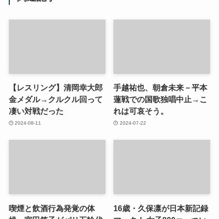
【レスリング】清岡幸大郎
手越祐也、朝倉未来－平本
金メダル→クルクル回って
蓮戦での国歌独唱中止→こ
凄い対戦だった
れは可哀そう。
2024-08-11
2024-07-22
喫煙と飲酒行為発覚の体
16歳・久保凛が日本新記録