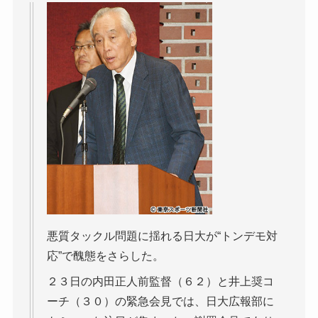
悪質タックル問題に揺れる日大が“トンデモ対
応”で醜態をさらした。
２３日の内田正人前監督（６２）と井上奨コ
ーチ（３０）の緊急会見では、日大広報部に