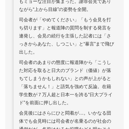
もミョーな注目が集まった。謝罪会見であり
ながら“上から目線”の姿勢を全開。
司会者が「やめてください」「もう会見を打
ち切ります」と報道陣の質問を制する発言を
連発し、会見の続行を主張した記者には「さ
っきからあなた、しつこい」と“暴言”まで飛び
出した。
司会者のあまりの態度に報道陣から「こうし
た対応を取ると日大のブランド（価値）が落
ちてしまうかもしれない」との声が上がると
「落ちません！」と語気を強めて反論。在籍
学生数が７万人超と日本一を誇る“日大プライ
ド”を前面に押し出した。
会見後にはさらにひと悶着が…。いかなる団
体でも会見時には司会者が名乗るのが社会の