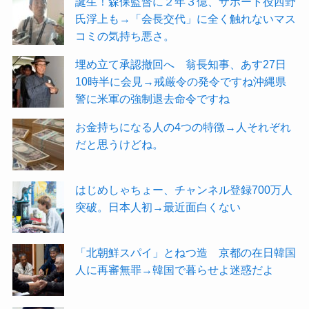
誕生！森保監督に２年３億、サポート役西野
氏浮上も→「会長交代」に全く触れないマス
コミの気持ち悪さ。
埋め立て承認撤回へ 翁長知事、あす27日
10時半に会見→戒厳令の発令ですね沖縄県
警に米軍の強制退去命令ですね
お金持ちになる人の4つの特徴→人それぞれ
だと思うけどね。
はじめしゃちょー、チャンネル登録700万人
突破。日本人初→最近面白くない
「北朝鮮スパイ」とねつ造 京都の在日韓国
人に再審無罪→韓国で暮らせよ迷惑だよ