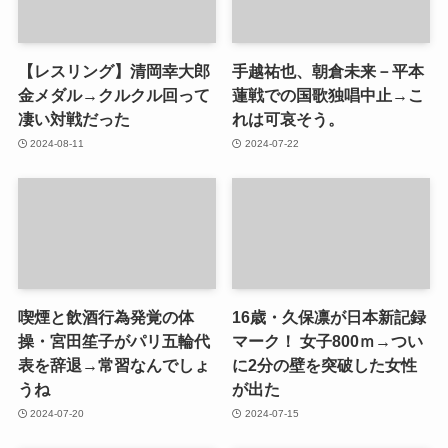
【レスリング】清岡幸大郎
手越祐也、朝倉未来－平本
金メダル→クルクル回って
蓮戦での国歌独唱中止→こ
凄い対戦だった
れは可哀そう。
2024-08-11
2024-07-22
喫煙と飲酒行為発覚の体
16歳・久保凛が日本新記録
操・宮田笙子がパリ五輪代
マーク！ 女子800ｍ→つい
表を辞退→常習なんでしょ
に2分の壁を突破した女性
うね
が出た
2024-07-20
2024-07-15