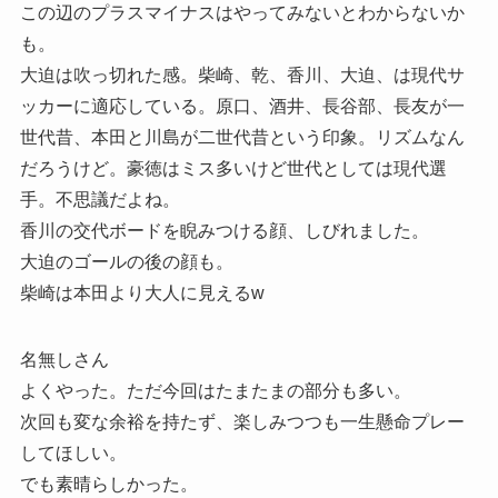
この辺のプラスマイナスはやってみないとわからないか
も。
大迫は吹っ切れた感。柴崎、乾、香川、大迫、は現代サ
ッカーに適応している。原口、酒井、長谷部、長友が一
世代昔、本田と川島が二世代昔という印象。リズムなん
だろうけど。豪徳はミス多いけど世代としては現代選
手。不思議だよね。
香川の交代ボードを睨みつける顔、しびれました。
大迫のゴールの後の顔も。
柴崎は本田より大人に見えるw
名無しさん
よくやった。ただ今回はたまたまの部分も多い。
次回も変な余裕を持たず、楽しみつつも一生懸命プレー
してほしい。
でも素晴らしかった。