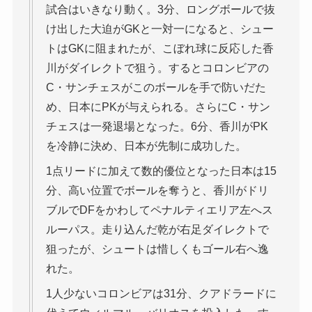
試合はいきなり動く。3分、ロングボールで抜
け出した大迫がGKと一対一になると、シュー
トはGKに阻まれたが、こぼれ球に反応した香
川がダイレクトで狙う。するとコロンビアの
C・サンチェスがこのボールを手で防いだた
め、日本にPKが与えられる。さらにC・サン
チェスは一発退場となった。6分、香川がPK
を冷静に決め、日本が先制に成功した。
1点リードに加えて数的優位となった日本は15
分、高い位置でボールを奪うと、香川がドリ
ブルでDFをかわしてペナルティエリア左へス
ルーパス。走り込んだ乾が右足ダイレクトで
狙ったが、シュートは惜しくもゴール右へ逸
れた。
1人少ないコロンビアは31分、クアドラードに