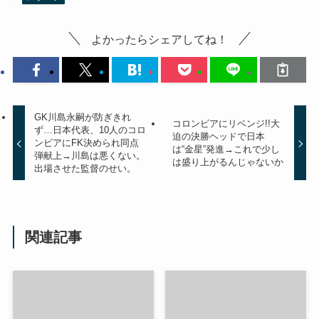
よかったらシェアしてね！
GK川島永嗣が防ぎきれ
コロンビアにリベンジ!!大
ず…日本代表、10人のコロ
迫の決勝ヘッドで日本
ンビアにFK決められ同点
は“金星”発進→これで少し
弾献上→川島は悪くない。
は盛り上がるんじゃないか
出場させた監督のせい。
関連記事