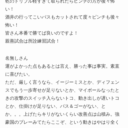
乾のドリブル軽すぎて取られたらピンチの方が後々怖
い！
酒井の行ってこいパスもカットされて度々ピンチも後々
怖い！
皆さん本番で勝てば良いのですよ！
親善試合は所詮練習試合！
名無しさん
運がよかった点もあるとは言え、勝った事は事実。素直
に喜びたい。
ただ、厳しく言うなら、イージーミスとか、ディフェン
スでもう一歩寄せが足りないとか、マイボールなったと
きの攻撃のスイッチ入らないトコ、動き出しが遅いトコ
とか、仕掛けが足りない、パス＆ゴーがない、と
か。。。上げたらキリがないくらい改善点は山積み。強
豪国のプレーみてたらここぞ、という動きはやはり全く