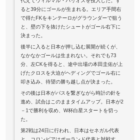
代えてウィルマル・バリオスを投入した。す
ると39分にゴールが生まれる。エリア手間右
で得たFKをキンテーロがグラウンダーで狙う
と、壁の下を抜けたシュートがゴール右下に
決まった。
後半に入ると日本が押し込む展開が続くが、
なかなかゴールは生まれない。それでも73
分、左CKを得ると、途中出場の本田圭佑が上
げたクロスを大迫がヘディングでゴール右に
叩き込み、待望の勝ち越し点が決まった。
その後は日本がパスを繋ぎながら時計の針を
進め、試合はこのままタイムアップ。日本が2
－1で勝利を収め、W杯白星スタートを切っ
た。
第2戦は24日に行われ、日本はセネガル代表
と、コロンビアはポーランド代表と対戦す