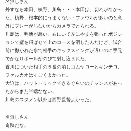
名無しさん
外すなら本田、槙野、川島・・・本田は、切れがなかっ
た。槙野、根本的にうまくない・ファウルが多いのと意
外にプレーが汚ないからカメラでとられる。
川島は、判断が悪い。右にいて左にやまを張ったポジシ
ョンで壁を飛ばせて上のコースを消したんだけど、試合
前に撒かれた水で相手のキックスイングが遅いのに手元
でかなりボールがのびて射し込まれた。
香川についた相手の５番の消しゴムヤローとキンテロ、
ファルカオはすごくよかった。
大迫は、ハットトリックできるぐらいのチャンスがあっ
たからまだ半端なない。
川島のスタメン以外は西野監督よかった。
名無しさん
奇跡だな。