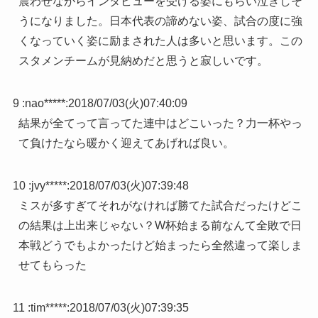
震わせながらインタビューを受ける姿にもらい泣きしそ
うになりました。日本代表の諦めない姿、試合の度に強
くなっていく姿に励まされた人は多いと思います。この
スタメンチームが見納めだと思うと寂しいです。
9 :
nao*****
:
2018/07/03(火)07:40:09
結果が全てって言ってた連中はどこいった？力一杯やっ
て負けたなら暖かく迎えてあげれば良い。
10 :
jvy*****
:
2018/07/03(火)07:39:48
ミスが多すぎてそれがなければ勝てた試合だったけどこ
の結果は上出来じゃない？W杯始まる前なんて全敗で日
本戦どうでもよかったけど始まったら全然違って楽しま
せてもらった
11 :
tim*****
:
2018/07/03(火)07:39:35