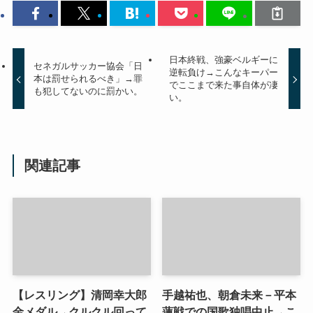
日本終戦、強豪ベルギーに
セネガルサッカー協会「日
逆転負け→こんなキーパー
本は罰せられるべき」→罪
でここまで来た事自体が凄
も犯してないのに罰かい。
い。
関連記事
【レスリング】清岡幸大郎
手越祐也、朝倉未来－平本
金メダル→クルクル回って
蓮戦での国歌独唱中止→こ