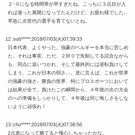
２ｰ０になる時間帯が早すぎたね。こっちに３点目が入
れば違った展開になってたんだけど。お疲れ様でした。
早急に次世代の選手を育てないとね。
12 :
sub*****
:
2018/07/03(火)07:39:33
日本代表、よくやった。強豪のベルギーを本当に苦しめ
た。それは事実。ただ、２対０で先制してる試合ながら
も、同点に追いつかれ、そして最終的には逆転負けして
しまう、これが日本の弱さ…。逆に言えば、これが世界
の強豪の強さ。勝負の世界、特にプロスポーツにおいて
は結果が全て。負けたこの瞬間から、４年後の次の大会
のへの準備をしっかりして、４年後は同じ悔しさをしな
いように頑張れ！
13 :
cho*****
:
2018/07/03(火)07:36:56
2点差になって勝てると慢心しちゃったかな。