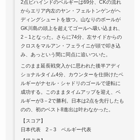
2点ビハインドのベルギーは69分、CKの流れ
からエリア内左のヤン・フェルトンゲンがヘ
ディングシュートを放つ。山なりのボールが
GK川島の頭上を超えてゴールへ吸い込まれ、
2－1となった。さらに74分、左サイドからの
クロスをマルアン・フェライニが頭で叩き込
み、あっという間に同点に追いついた。
このまま延長戦突入かに思われた後半アディ
ショナルタイム4分、カウンターを仕掛けたベ
ルギーがナセル・シャドリのゴールで逆転に
成功する。このままタイムアップを迎え、ベ
ルギーが3－2で勝利。日本は2点を先行したも
のの、初のベスト8進出は叶わなかった。
【スコア】
日本代表 2－3 ベルギー代表