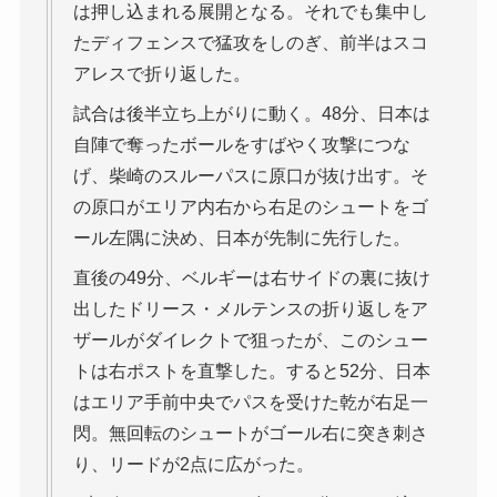
は押し込まれる展開となる。それでも集中し
たディフェンスで猛攻をしのぎ、前半はスコ
アレスで折り返した。
試合は後半立ち上がりに動く。48分、日本は
自陣で奪ったボールをすばやく攻撃につな
げ、柴崎のスルーパスに原口が抜け出す。そ
の原口がエリア内右から右足のシュートをゴ
ール左隅に決め、日本が先制に先行した。
直後の49分、ベルギーは右サイドの裏に抜け
出したドリース・メルテンスの折り返しをア
ザールがダイレクトで狙ったが、このシュー
トは右ポストを直撃した。すると52分、日本
はエリア手前中央でパスを受けた乾が右足一
閃。無回転のシュートがゴール右に突き刺さ
り、リードが2点に広がった。