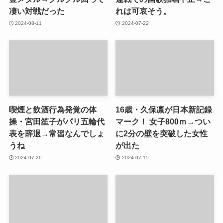
凄い対戦だった
れは可哀そう。
2024-08-11
2024-07-22
喫煙と飲酒行為発覚の体
16歳・久保凛が日本新記録
操・宮田笙子がパリ五輪代
マーク！ 女子800ｍ→つい
表を辞退→常習なんでしょ
に2分の壁を突破した女性
うね
が出た
2024-07-20
2024-07-15