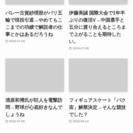
バレー古賀紗理那がパリ五
伊藤美誠 国際大会で1年半
輪で現役引退→やめてもこ
ぶりの復活V→中国選手と
こまでの功績で解説者の仕
五分に渡り合えるところま
事とかはあるだろうね
で上がることを期待した
い。
2024-07-09
2024-07-08
清原和博氏が巨人を電撃訪
フィギュアスケート「バク
問→野球が心底好きなんで
宙」解禁決定→そんな競技
しょうね
でした？
2024-07-06
2024-06-14