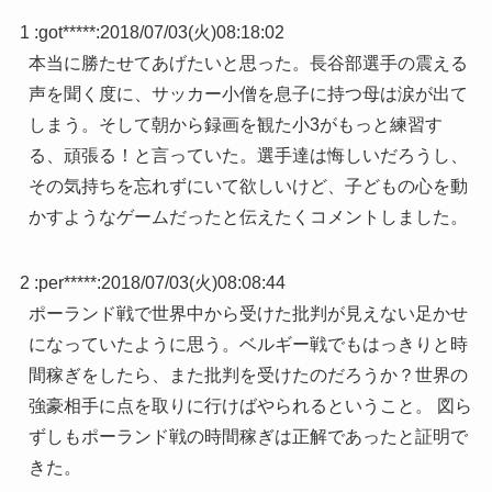
1 :
got*****
:
2018/07/03(火)08:18:02
本当に勝たせてあげたいと思った。長谷部選手の震える
声を聞く度に、サッカー小僧を息子に持つ母は涙が出て
しまう。そして朝から録画を観た小3がもっと練習す
る、頑張る！と言っていた。選手達は悔しいだろうし、
その気持ちを忘れずにいて欲しいけど、子どもの心を動
かすようなゲームだったと伝えたくコメントしました。
2 :
per*****
:
2018/07/03(火)08:08:44
ポーランド戦で世界中から受けた批判が見えない足かせ
になっていたように思う。ベルギー戦でもはっきりと時
間稼ぎをしたら、また批判を受けたのだろうか？世界の
強豪相手に点を取りに行けばやられるということ。 図ら
ずしもポーランド戦の時間稼ぎは正解であったと証明で
きた。