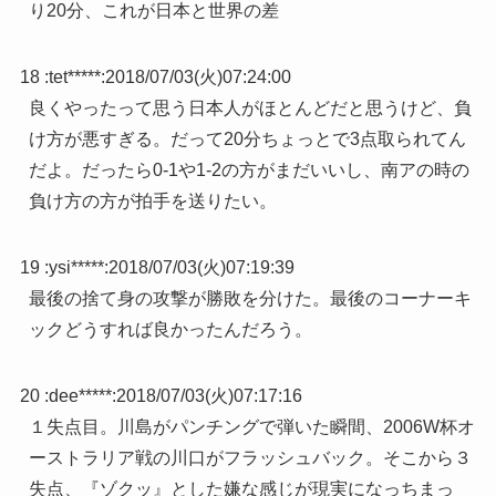
り20分、これが日本と世界の差
18 :
tet*****
:
2018/07/03(火)07:24:00
良くやったって思う日本人がほとんどだと思うけど、負
け方が悪すぎる。だって20分ちょっとで3点取られてん
だよ。だったら0-1や1-2の方がまだいいし、南アの時の
負け方の方が拍手を送りたい。
19 :
ysi*****
:
2018/07/03(火)07:19:39
最後の捨て身の攻撃が勝敗を分けた。最後のコーナーキ
ックどうすれば良かったんだろう。
20 :
dee*****
:
2018/07/03(火)07:17:16
１失点目。川島がパンチングで弾いた瞬間、2006W杯オ
ーストラリア戦の川口がフラッシュバック。そこから３
失点、『ゾクッ』とした嫌な感じが現実になっちまっ