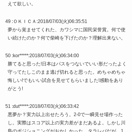
えて欲しい。
49 :
ＯＫＩＣＡ
:
2018/07/03(火)06:35:51
夢から覚ませてくれた、カワシマに国民栄誉賞。何で使
い続けたのか？何で柴崎を下げたのか？理解出来ない。
50 :
kor*****
:
2018/07/03(火)06:34:00
勝てると思った!日本はパスをつないでいい形だったよく
守ってたしこのまま逃げ切れると思った。めちゃめちゃ
悔しい!でもいい試合を見せてもらいました!感動をあり
がとう!
51 :
dut*****
:
2018/07/03(火)06:33:42
悪夢か？実力以上出せたろう。2-0で一瞬見せ場作った
し。実際はスコア以上の実力差がまだあるよ。しかし川
島のポジショニングがおかしかった。タラレバだが、1