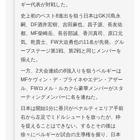
ギー代表が対戦した。
史上初のベスト8進出を狙う日本はGK川島永
嗣、DF酒井宏樹、吉田麻也、昌子源、長友佑
都、MF柴崎岳、長谷部誠、香川真司、原口元
気、乾貴士、FW大迫勇也の11名が先発。グル
ープステージ第1戦、第2戦と同じメンバーを
揃えた。
一方、2大会連続の8強入りを狙うベルギーは
MFケヴィン・デ・ブライネやエデン・アザー
ル、FWロメル・ルカクら豪華メンバーがスタ
ーティングメンバーに名を連ねた。
日本は開始1分に香川がペナルティエリア手前
右から左足でミドルシュートを放ったが、枠
を捉えることはできない。するとその後は
徐々にベルギーが試合の主導権を握り、日本