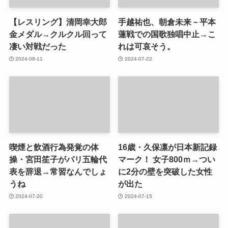
【レスリング】清岡幸大郎
手越祐也、朝倉未来－平本
金メダル→クルクル回って
蓮戦での国歌独唱中止→こ
凄い対戦だった
れは可哀そう。
2024-08-11
2024-07-22
喫煙と飲酒行為発覚の体
16歳・久保凛が日本新記録
操・宮田笙子がパリ五輪代
マーク！ 女子800ｍ→つい
表を辞退→常習なんでしょ
に2分の壁を突破した女性
うね
が出た
2024-07-20
2024-07-15