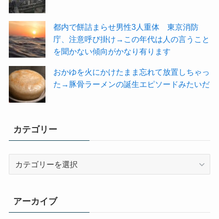
都内で餅詰まらせ男性3人重体 東京消防
庁、注意呼び掛け→この年代は人の言うこと
を聞かない傾向がかなり有ります
おかゆを火にかけたまま忘れて放置しちゃっ
た→豚骨ラーメンの誕生エピソードみたいだ
カテゴリー
カ
テ
ゴ
リ
アーカイブ
ー