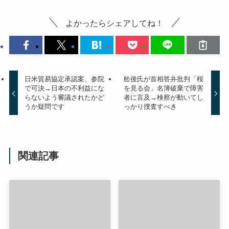
よかったらシェアしてね！
日米貿易協定承認案、参院
舩後氏が首相答弁批判「桜
で可決→日本の不利益にな
を見る会」名簿破棄で障害
らないよう審議されたかど
者に言及→検察が動いてし
うか疑問です
っかり捜査すべき
関連記事