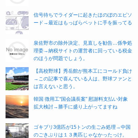
信号待ちでライダーに起きたほのぼのエピソ
ード→最近はもっぱらペットに手を振ってる
泉佐野市の除外決定、見直しを勧告…係争処
理委→納税サイトの運営者に回っている税金
のほうが問題でしょう。
【高校野球】秀岳館が熊本工にコールド負け
→この記事で喜んでいる人は、野球ファンと
は言えないと思う。
韓国 徴用工“国会議長案” 慰謝料支払い対象
拡大検討→勝手に盛り上がってますね
ゴキブリ3億匹が15トンの生ごみ処理→中国
のごきぶりは１３奥匹じゃなかったっけ。