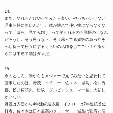
14.
まあ、やれるだけやってみたら良い。やっちゃいけない
理由も特に無いんだし、体が壊れて使い物にならなくな
って「ほら、見てみ(笑)」って笑われるのも覚悟の上なん
だろうし。そう思うなら、そう思ってる奴等の鼻っ柱を
へし折って粉々にするくらいの活躍をしてこい！やるか
らには中途半端はダメだ。
15.
今のところ、誰からもメジャーで見てみたいと思われて
渡米したのは、野茂、イチロー、佐々木、城島、松井秀
喜、松井稼頭央、松坂、ダルビッシュ、マー君、大谷し
かいない。
野茂は入団から4年連続最多勝、イチローは7年連続首位
打者、佐々木は日本最高のクローザー、城島は強肩と屈