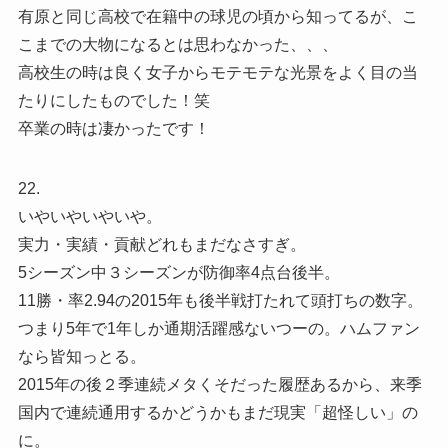
有原と同じ高校で在籍中の球児の頃から知ってるが、こ
こまでの大物になるとは思わなかった、、、
高校生の時は良く女子からモテモテな光景をよく目の当
たりにしたものでした！笑
卒業の時は凄かったです！
22.
いやいやいやいや。
実力・実績・貢献どれもまだなさすぎ。
5シーズン中３シーズンが防御率4点台後半。
11勝・率2.94の2015年も後半戦打たれて頭打ちの数字。
つまり5年で1年しか通期活躍感ないつーの。ハムファン
なら皆知っとる。
2015年の後２季連続メタくそだった履歴あるから、来季
国内で連続通用するかどうかもまだ現実「超怪しい」の
に。