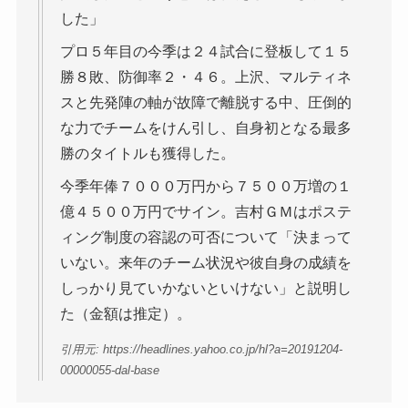
した」
プロ５年目の今季は２４試合に登板して１５
勝８敗、防御率２・４６。上沢、マルティネ
スと先発陣の軸が故障で離脱する中、圧倒的
な力でチームをけん引し、自身初となる最多
勝のタイトルも獲得した。
今季年俸７０００万円から７５００万増の１
億４５００万円でサイン。吉村ＧＭはポステ
ィング制度の容認の可否について「決まって
いない。来年のチーム状況や彼自身の成績を
しっかり見ていかないといけない」と説明し
た（金額は推定）。
引用元: https://headlines.yahoo.co.jp/hl?a=20191204-
00000055-dal-base