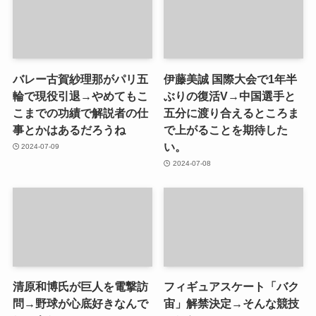
バレー古賀紗理那がパリ五
伊藤美誠 国際大会で1年半
輪で現役引退→やめてもこ
ぶりの復活V→中国選手と
こまでの功績で解説者の仕
五分に渡り合えるところま
事とかはあるだろうね
で上がることを期待した
い。
2024-07-09
2024-07-08
清原和博氏が巨人を電撃訪
フィギュアスケート「バク
問→野球が心底好きなんで
宙」解禁決定→そんな競技