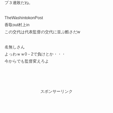
プ３連敗だね。
TheWashintokonPost
香取out村上in
この交代は代表監督の交代に並ぶ酷さだw
名無しさん
よっわｗｗ0－2で負けとか・・・
今からでも監督変えろよ
スポンサーリンク