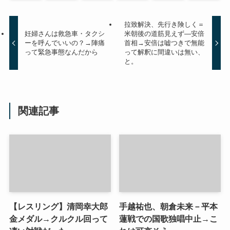
拉致解決、先行き険しく＝
妊婦さんは救急車・タクシ
米朝後の道筋見えず―安倍
ーを呼んでいいの？→陣痛
首相→安倍は嘘つきで無能
って緊急事態なんだから
って解釈に間違いは無い、
と。
関連記事
【レスリング】清岡幸大郎
手越祐也、朝倉未来－平本
金メダル→クルクル回って
蓮戦での国歌独唱中止→こ