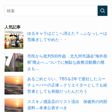
人気記事
ゆるキャラはどこへ消えた？→ふなっしーは
荒稼ぎしてやめた・・
市民から批判500件超 北九州市議会“海外視
察”廃止へ→ついでに無駄な政務活動費の廃
止も…
あるごめとりい、TBSを2年で退社したユー
チューバーの正体→クリエイターとしても経
営者としても有能だったんだろう
ススキノ感染店のリスト流出 保健所の内部
資料→本来公表すべき