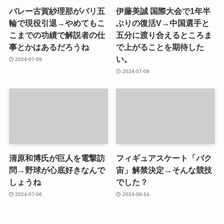
バレー古賀紗理那がパリ五
伊藤美誠 国際大会で1年半
輪で現役引退→やめてもこ
ぶりの復活V→中国選手と
こまでの功績で解説者の仕
五分に渡り合えるところま
事とかはあるだろうね
で上がることを期待した
い。
2024-07-09
2024-07-08
清原和博氏が巨人を電撃訪
フィギュアスケート「バク
問→野球が心底好きなんで
宙」解禁決定→そんな競技
しょうね
でした？
2024-07-06
2024-06-14