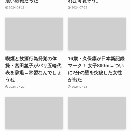
凄い対戦だった
れは可哀そう。
2024-08-11
2024-07-22
喫煙と飲酒行為発覚の体
16歳・久保凛が日本新記録
操・宮田笙子がパリ五輪代
マーク！ 女子800ｍ→つい
表を辞退→常習なんでしょ
に2分の壁を突破した女性
うね
が出た
2024-07-20
2024-07-15