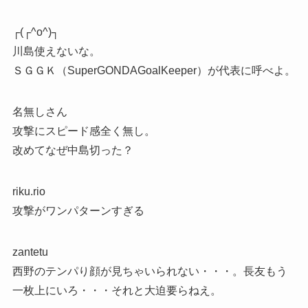
┌(┌^o^)┐
川島使えないな。
ＳＧＧＫ（SuperGONDAGoalKeeper）が代表に呼べよ。
名無しさん
攻撃にスピード感全く無し。
改めてなぜ中島切った？
riku.rio
攻撃がワンパターンすぎる
zantetu
西野のテンパり顔が見ちゃいられない・・・。長友もう
一枚上にいろ・・・それと大迫要らねえ。