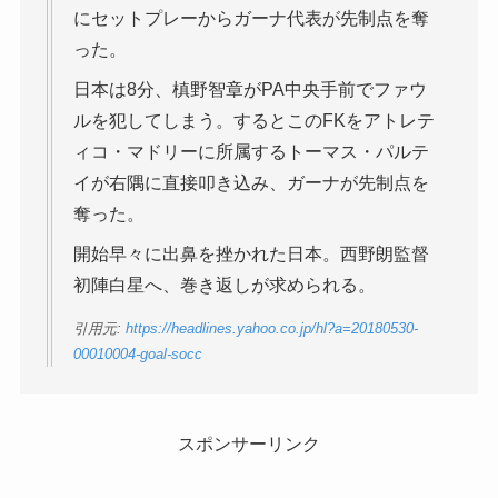
にセットプレーからガーナ代表が先制点を奪
った。
日本は8分、槙野智章がPA中央手前でファウ
ルを犯してしまう。するとこのFKをアトレテ
ィコ・マドリーに所属するトーマス・パルテ
イが右隅に直接叩き込み、ガーナが先制点を
奪った。
開始早々に出鼻を挫かれた日本。西野朗監督
初陣白星へ、巻き返しが求められる。
引用元:
https://headlines.yahoo.co.jp/hl?a=20180530-
00010004-goal-socc
スポンサーリンク