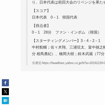
り、日本代表は前回大会のリベンジを果た
【スコア】
日本代表 0－1 韓国代表
【得点者】
0－1 28分 ファン・インボム （韓国）
【スターティングメンバー】3－4－2－1
中村航輔；佐々木翔、三浦弦太、畠中槙之輔
分 相馬勇紀）、橋岡大樹；鈴木武蔵（77
引用元:https://headlines.yahoo.co.jp/hl?a=20191218-