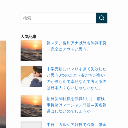
。
人気記事
報ステ、富川アナ以外も体調不良
→完全にアウトと思う。
中学受験にハマりすぎて失敗した
と思う3つのこと→友だちが多い
のが勝ち組で幸せなんて考えるの
は日本人くらいじゃないかな。
朝日新聞社員を停職1カ月 前検
事長賭けマージャン問題→実名報
道はしないのでしょうか
中日 ガルシア好投でＧ倒 借金