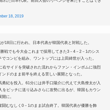
敗れた日本代表。前回大会のリベンジを果たすことはでき
ber 18, 2019
決定戦が18日に行われ、日本代表が韓国代表と対戦した。
勝戦でも今大会これまで採用してきた3－4－2－1のシス
チでコンビを組み、ワントップには上田綺世が入った。
分に右サイドを突破された流れからファン・インボムに強烈
インドのまま前半を終える苦しい展開となった。
馬勇紀を投入。61分には井手口陽介に代えて大島僚太が入
輝人をピッチに送り込みさらに攻勢に出るが、韓国もカウン
展開に。
奮闘むなしく0－1のまま試合終了。韓国代表が優勝を飾