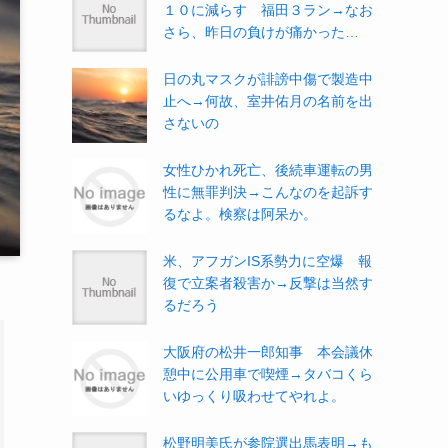
１０に減らす 福田３ラン→なお
さら、昨日の負けが痛かった…
日の丸マスクが誹謗中傷で製造中
止へ→何故、室井佑月の名前を出
さないの
女性ひかれ死亡、後続車運転の男
性に無罪判決→こんなのを起訴す
るなよ。検察は阿呆か。
米、アフガンIS系勢力に空爆 報
復で立案者殺害か→反撃は当然す
るだろう
大阪府の松井一郎知事 本会議休
憩中に公用車で喫煙→タバコくら
いゆっくり吸わせてやれよ。
松野明美氏が参院選出馬表明→も