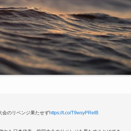
大会のリベンジ果たせず
https://t.co/T9wsyPReIB