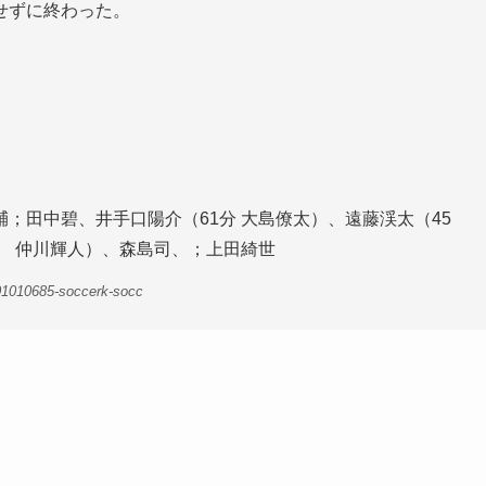
せずに終わった。
；田中碧、井手口陽介（61分 大島僚太）、遠藤渓太（45
分 仲川輝人）、森島司、；上田綺世
01010685-soccerk-socc