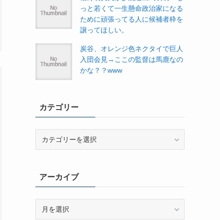
っと若くて一生懸命政治家になる
ために頑張ってる人に候補者枠を
譲ってほしい。
炭谷、オレンジ色ネクタイで巨人
入団会見→ここの監督は馬鹿なの
かな？？www
カテゴリー
カ
テ
ゴ
リ
アーカイブ
ー
ア
ー