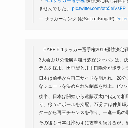
「
#E1サッカー選手権
優勝決定戦で韓国に
ませんでした」
pic.twitter.com/otp5eIVsFP
— サッカーキング (@SoccerKingJP)
Decem
EAFF E-1サッカー選手権2019優勝
3大会ぶりの優勝を狙う森保ジャパンは、決
テムを採用。田中碧と井手口陽介がボラン
日本は前半から再三サイドを崩され、28
なシュートを決められ先制点を献上。ビハ
後半、日本は開始から遠藤渓太に代えて相
り、徐々にボールを支配。77分には仲川
ターから再三チャンスを作り、一進一退の
その後も日本は諦めずに攻撃を続けるが、