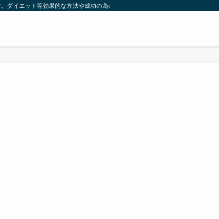
す。ダイエット等効果的な方法や成功の為の秘訣等。太ったり悩んでいる方々が簡