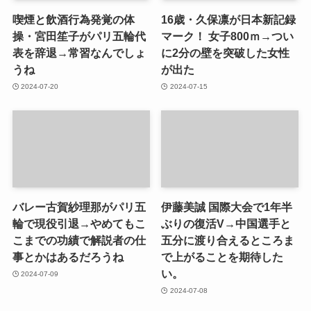
喫煙と飲酒行為発覚の体
16歳・久保凛が日本新記録
操・宮田笙子がパリ五輪代
マーク！ 女子800ｍ→つい
表を辞退→常習なんでしょ
に2分の壁を突破した女性
うね
が出た
2024-07-20
2024-07-15
バレー古賀紗理那がパリ五
伊藤美誠 国際大会で1年半
輪で現役引退→やめてもこ
ぶりの復活V→中国選手と
こまでの功績で解説者の仕
五分に渡り合えるところま
事とかはあるだろうね
で上がることを期待した
い。
2024-07-09
2024-07-08