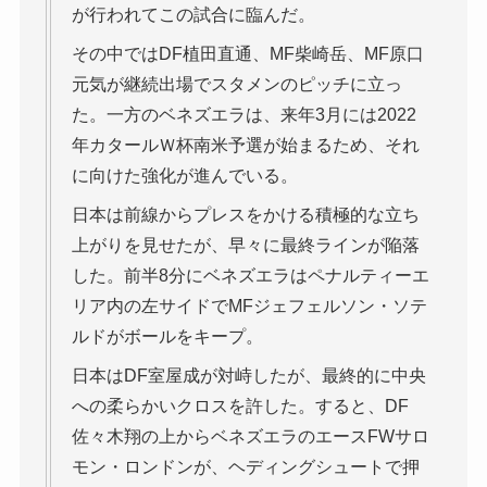
が行われてこの試合に臨んだ。
その中ではDF植田直通、MF柴崎岳、MF原口
元気が継続出場でスタメンのピッチに立っ
た。一方のベネズエラは、来年3月には2022
年カタールＷ杯南米予選が始まるため、それ
に向けた強化が進んでいる。
日本は前線からプレスをかける積極的な立ち
上がりを見せたが、早々に最終ラインが陥落
した。前半8分にベネズエラはペナルティーエ
リア内の左サイドでMFジェフェルソン・ソテ
ルドがボールをキープ。
日本はDF室屋成が対峙したが、最終的に中央
への柔らかいクロスを許した。すると、DF
佐々木翔の上からベネズエラのエースFWサロ
モン・ロンドンが、ヘディングシュートで押