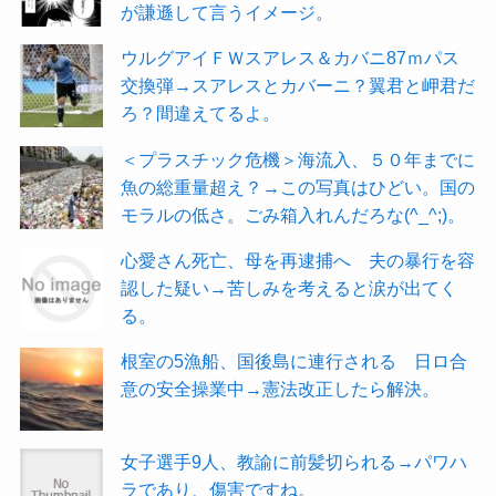
が謙遜して言うイメージ。
ウルグアイＦＷスアレス＆カバニ87ｍパス
交換弾→スアレスとカバーニ？翼君と岬君だ
ろ？間違えてるよ。
＜プラスチック危機＞海流入、５０年までに
魚の総重量超え？→この写真はひどい。国の
モラルの低さ。ごみ箱入れんだろな(^_^;)。
心愛さん死亡、母を再逮捕へ 夫の暴行を容
認した疑い→苦しみを考えると涙が出てく
る。
根室の5漁船、国後島に連行される 日ロ合
意の安全操業中→憲法改正したら解決。
女子選手9人、教諭に前髪切られる→パワハ
ラであり、傷害ですね。