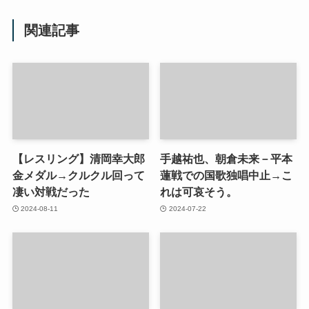
関連記事
【レスリング】清岡幸大郎
手越祐也、朝倉未来－平本
金メダル→クルクル回って
蓮戦での国歌独唱中止→こ
凄い対戦だった
れは可哀そう。
2024-08-11
2024-07-22