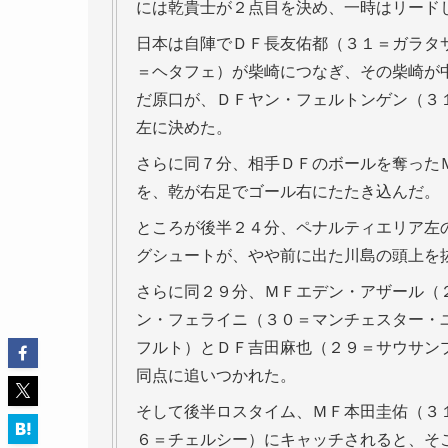
には乾貴士が２点目を決め、一時はリード
日本は自陣でＤＦ長友佑都（３１＝ガラタ
＝ヘタフェ）が柴崎につなぎ、その柴崎が
だ原口が、ＤＦヤン・フェルトンゲン（３
左に決めた。
さらに同７分、相手ＤＦのボールを奪った
を、乾が右足でゴール右にたたき込んだ。
ところが後半２４分、ペナルティエリア左
グシュートが、やや前に出た川島の頭上を
さらに同２９分、ＭＦエデン・アザール（
ン・フェライニ（３０＝マンチェスター・
フルト）とＤＦ吉田麻也（２９＝サウサン
同点に追いつかれた。
そして後半ロスタイム、ＭＦ本田圭佑（３
６＝チェルシー）にキャッチされると、そ