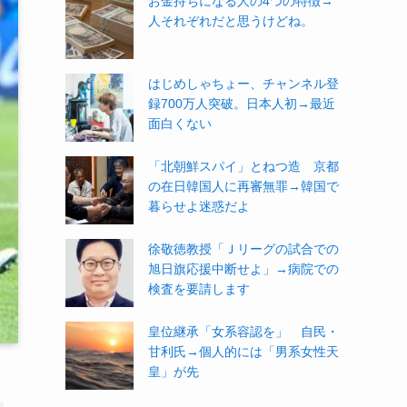
お金持ちになる人の4つの特徴→
人それぞれだと思うけどね。
はじめしゃちょー、チャンネル登
録700万人突破。日本人初→最近
面白くない
「北朝鮮スパイ」とねつ造 京都
の在日韓国人に再審無罪→韓国で
暮らせよ迷惑だよ
徐敬徳教授「Ｊリーグの試合での
旭日旗応援中断せよ」→病院での
検査を要請します
皇位継承「女系容認を」 自民・
甘利氏→個人的には「男系女性天
皇」が先