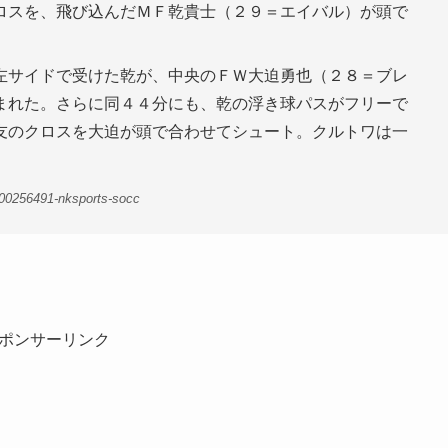
ロスを、飛び込んだＭＦ乾貴士（２９＝エイバル）が頭で
左サイドで受けた乾が、中央のＦＷ大迫勇也（２８＝ブレ
まれた。さらに同４４分にも、乾の浮き球パスがフリーで
友のクロスを大迫が頭で合わせてシュート。クルトワは一
00256491-nksports-socc
ポンサーリンク