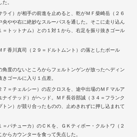
した。
サライ）が相手の前進を止めると、乾がＭＦ柴崎岳（２６
中央やや右に絶妙なスルーパスを通した。そこに走り込ん
１＝トットナム）との１対１から、右足を振り抜きゴール
ＭＦ香川真司（２９＝ドルトムント）の落としたボール
の角度のないところからフェルトンゲンが放ったヘディン
抜きゴールに入り１点差。
２７＝チェルシー）の左クロスを、途中出場のＭＦマルア
ユナイテッド）がヘッド。ＭＦ長谷部誠（３４＝フランク
プトン）が競り合ったものの、止めきれずに押し込まれて
１＝パチューカ）のＣＫを、ＧＫティボー・クルトワ（２
こからカウンターを食って失点した。