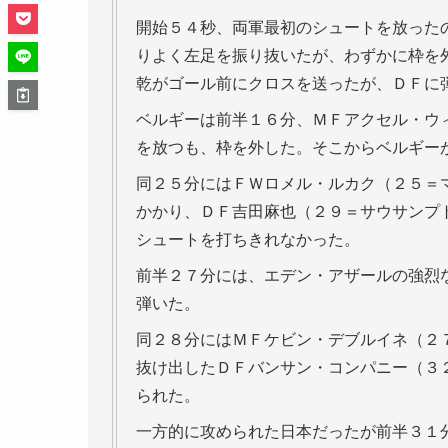
開始５４秒、両軍最初のシュートを放った
りよく左足を振り抜いたが、わずかに枠を
乾がゴール前にクロスを送ったが、ＤＦに
ベルギーは前半１６分、ＭＦアクセル・ウ
を放つも、枠を外した。そこからベルギー
同２５分にはＦＷロメル・ルカク（２５＝
かかり、ＤＦ吉田麻也（２９＝サウサンプ
シュートを打ちきれなかった。
前半２７分には、エデン・アザールの強烈
弾いた。
同２８分にはＭＦケビン・デブルイネ（２
抜け出したＤＦバンサン・コンパニー（３
られた。
一方的に攻められた日本だったが前半３１