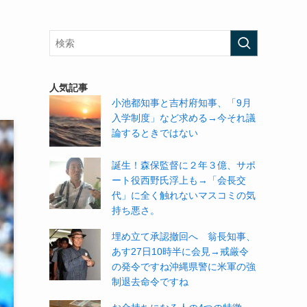
人気記事
小池都知事と吉村府知事、「9月
入学制度」など求める→今それ議
論するときではない
誕生！森保監督に２年３億、サポ
ート役西野氏浮上も→「会長交
代」に全く触れないマスコミの気
持ち悪さ。
埋め立て承認撤回へ 翁長知事、
あす27日10時半に会見→戒厳令
の発令ですね沖縄県警に米軍の強
制退去命令ですね