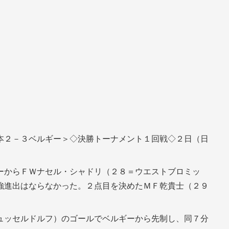
本２－３ベルギー＞◇決勝トーナメント１回戦◇２日（日
ーからＦＷナセル・シャドリ（２８＝ウエストブロミッ
強進出はならなかった。２点目を決めたＭＦ乾貴士（２９
。
ュッセルドルフ）のゴールでベルギーから先制し、同７分