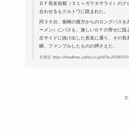
ＤＦ長友佑都（３１＝ガラタサライ）のク
合わせるもクルトワに阻まれた。
同３５分、柴崎の後方からのロングパスを
ーメン）にパスも、激しいＤＦの寄せに阻
左サイドに抜け出した長友に通り、その長
瞬、ファンブルしたものの押さえた。
引用元: https://headlines.yahoo.co.jp/hl?a=20180703-
ス