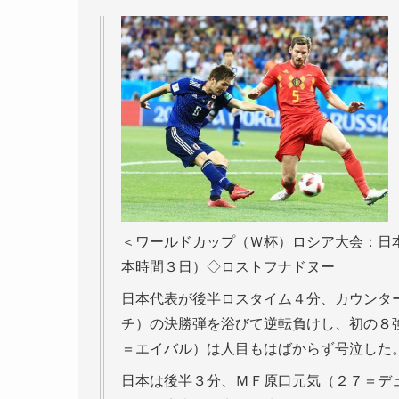
＜ワールドカップ（Ｗ杯）ロシア大会：日
本時間３日）◇ロストフナドヌー
日本代表が後半ロスタイム４分、カウンタ
チ）の決勝弾を浴びて逆転負けし、初の８
＝エイバル）は人目もはばからず号泣した
日本は後半３分、ＭＦ原口元気（２７＝デ