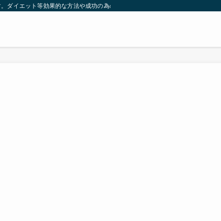
す。ダイエット等効果的な方法や成功の為の秘訣等。太ったり悩んでいる方々が簡