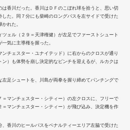
のは香川だった。香川はＤＦのこぼれ球を拾うと、思い切
外した。同７分にも柴崎のロングパスを左サイドで受けた
弾かれた。
ィツェル（２９＝天津権健）が左足でファーストシュート
が一気に主導権を握った。
マンチェスター・ユナイテッド）に右からのクロスが通り
トン）も体勢を崩し決定的なピンチを迎えるが、ルカクは
な左足シュートを、川島が両拳を握り締めてパンチングで
７＝マンチェスター・シティー）の左クロスに、フリーで
２＝マンチェスター・シティー）が飛び込み、決定機を作
分、香川のヒールパスをペナルティーエリア左脇で受けた