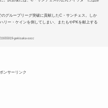
でのグループリーグ突破に貢献したC・サンチェス。しか
Wハリー・ケインを倒してしまい、またもやPKを献上する
-01655919-gekisaka-socc
ポンサーリンク