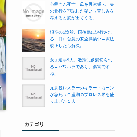
心愛さん死亡、母を再逮捕へ 夫
の暴行を容認した疑い→苦しみを
考えると涙が出てくる。
根室の5漁船、国後島に連行され
る 日ロ合意の安全操業中→憲法
改正したら解決。
女子選手9人、教諭に前髪切られ
る→パワハラであり、傷害です
ね。
元悪役レスラーのキラー・カーン
が急死→全盛期のプロレス界を盛
り上げた１人
カテゴリー