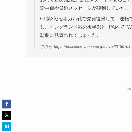
謗中傷や脅迫メッセージが殺到していた。
GL第3戦セネガル戦で先発復帰して、逆転
し、イングランド戦の後半9分、PA内でF
悲劇に見舞われてしまった。
引用元: https://headlines.yahoo.co.jp/hl?a=20180704
ス