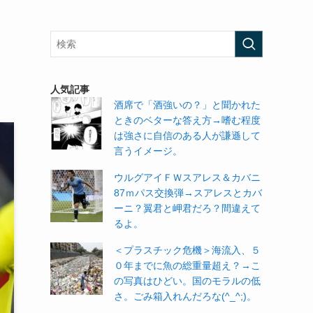
人気記事
酒席で「酒強いの？」と聞かれた
ときのベターな答え方→嗜む程度
は強さに自信のある人が謙遜して
言うイメージ。
ウルグアイＦＷスアレス＆カバニ
87ｍパス交換弾→スアレスとカバ
ーニ？翼君と岬君だろ？間違えて
るよ。
＜プラスチック危機＞海流入、５
０年までに魚の総重量超え？→こ
の写真はひどい。国のモラルの低
さ。ごみ箱入れんだろな(^_^;)。