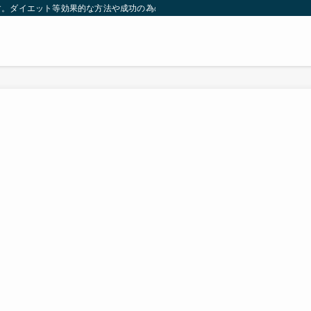
す。ダイエット等効果的な方法や成功の為の秘訣等。太ったり悩んでいる方々が簡