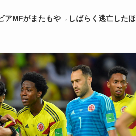
ビアMFがまたもや→しばらく逃亡したほ