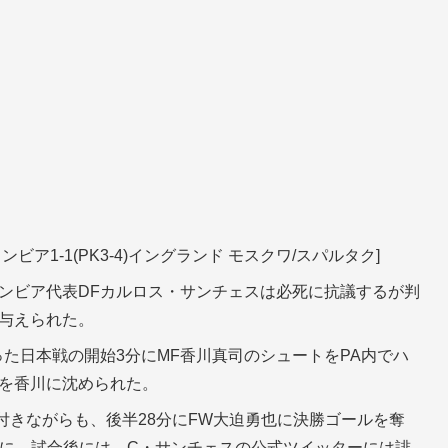
ンビア1-1(PK3-4)イングランド モスクワ/スパルタク]
ンビア代表DFカルロス・サンチェスは必死に抗議するが判
が与えられた。
た日本戦の開始3分にMF香川真司のシュートをPA内でハ
Kを香川に沈められた。
付きながらも、後半28分にFW大迫勇也に決勝ゴールを奪
とに。試合後には、C・サンチェスの公式ツイッターには誹