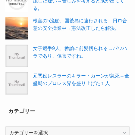
認した疑い→苦しみを考えると涙が出てく
る。
根室の5漁船、国後島に連行される 日ロ合
意の安全操業中→憲法改正したら解決。
女子選手9人、教諭に前髪切られる→パワハ
ラであり、傷害ですね。
元悪役レスラーのキラー・カーンが急死→全
盛期のプロレス界を盛り上げた１人
カテゴリー
カ