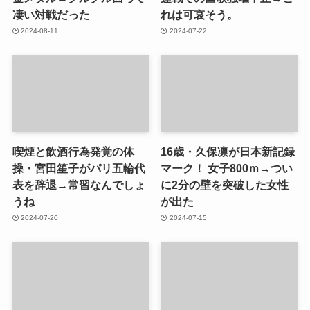
凄い対戦だった
れは可哀そう。
2024-08-11
2024-07-22
喫煙と飲酒行為発覚の体
16歳・久保凛が日本新記録
操・宮田笙子がパリ五輪代
マーク！ 女子800ｍ→つい
表を辞退→常習なんでしょ
に2分の壁を突破した女性
うね
が出た
2024-07-20
2024-07-15