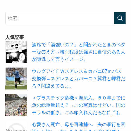
人気記事
酒席で「酒強いの？」と聞かれたときのベタ
ーな答え方→嗜む程度は強さに自信のある人
が謙遜して言うイメージ。
ウルグアイＦＷスアレス＆カバニ87ｍパス
交換弾→スアレスとカバーニ？翼君と岬君だ
ろ？間違えてるよ。
＜プラスチック危機＞海流入、５０年までに
魚の総重量超え？→この写真はひどい。国の
モラルの低さ。ごみ箱入れんだろな(^_^;)。
心愛さん死亡、母を再逮捕へ 夫の暴行を容