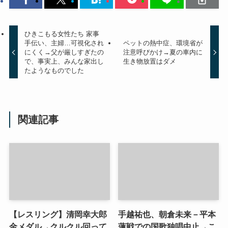
ひきこもる女性たち 家事
手伝い、主婦…可視化され
ペットの熱中症、環境省が
にくく→父が厳しすぎたの
注意呼びかけ→夏の車内に
で、事実上、みんな家出し
生き物放置はダメ
たようなものでした
関連記事
【レスリング】清岡幸大郎
手越祐也、朝倉未来－平本
金メダル→クルクル回って
蓮戦での国歌独唱中止→こ