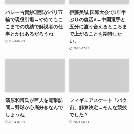
バレー古賀紗理那がパリ五
伊藤美誠 国際大会で1年半
輪で現役引退→やめてもこ
ぶりの復活V→中国選手と
こまでの功績で解説者の仕
五分に渡り合えるところま
事とかはあるだろうね
で上がることを期待した
い。
2024-07-09
2024-07-08
清原和博氏が巨人を電撃訪
フィギュアスケート「バク
問→野球が心底好きなんで
宙」解禁決定→そんな競技
しょうね
でした？
2024-07-06
2024-06-14