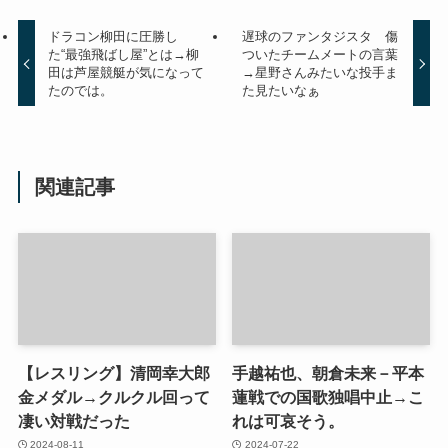
ドラコン柳田に圧勝し
遅球のファンタジスタ 傷
た“最強飛ばし屋”とは→柳
ついたチームメートの言葉
田は芦屋競艇が気になって
→星野さんみたいな投手ま
たのでは。
た見たいなぁ
関連記事
【レスリング】清岡幸大郎
手越祐也、朝倉未来－平本
金メダル→クルクル回って
蓮戦での国歌独唱中止→こ
凄い対戦だった
れは可哀そう。
2024-08-11
2024-07-22