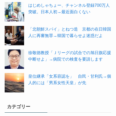
はじめしゃちょー、チャンネル登録700万人
突破。日本人初→最近面白くない
「北朝鮮スパイ」とねつ造 京都の在日韓国
人に再審無罪→韓国で暮らせよ迷惑だよ
徐敬徳教授「Ｊリーグの試合での旭日旗応援
中断せよ」→病院での検査を要請します
皇位継承「女系容認を」 自民・甘利氏→個
人的には「男系女性天皇」が先
カテゴリー