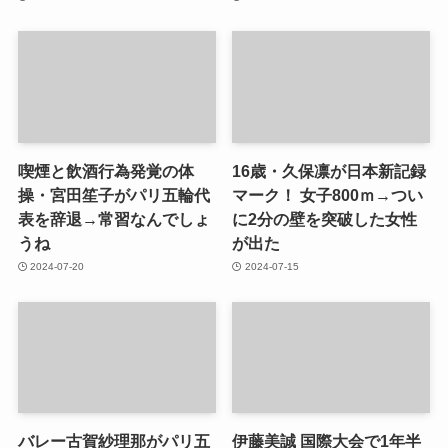
喫煙と飲酒行為発覚の体
16歳・久保凛が日本新記録
操・宮田笙子がパリ五輪代
マーク！ 女子800ｍ→つい
表を辞退→常習なんでしょ
に2分の壁を突破した女性
うね
が出た
2024-07-20
2024-07-15
バレー古賀紗理那がパリ五
伊藤美誠 国際大会で1年半