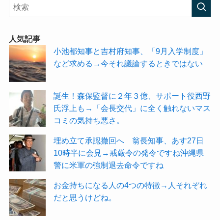
人気記事
小池都知事と吉村府知事、「9月入学制度」
など求める→今それ議論するときではない
誕生！森保監督に２年３億、サポート役西野
氏浮上も→「会長交代」に全く触れないマス
コミの気持ち悪さ。
埋め立て承認撤回へ 翁長知事、あす27日
10時半に会見→戒厳令の発令ですね沖縄県
警に米軍の強制退去命令ですね
お金持ちになる人の4つの特徴→人それぞれ
だと思うけどね。