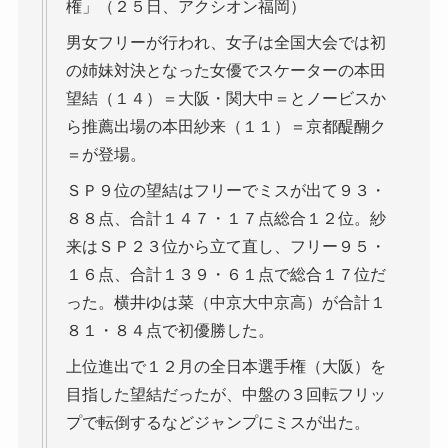
権」（２５日、アクシオン福岡）
男女フリーが行われ、女子は全国大会では初
の姉妹対決となった女優でスケーターの本田
望結（１４）＝大阪・関大中＝とノービスか
ら推薦出場の本田紗来（１１）＝京都醍醐ク
＝が登場。
ＳＰ９位の望結はフリーでミスが出て９３・
８８点、合計１４７・１７点総合１２位。紗
来はＳＰ２３位から立て直し、フリー９５・
１６点、合計１３９・６１点で総合１７位だ
った。横井ゆは菜（中京大中京高）が合計１
８１・８４点で初優勝した。
上位進出で１２月の全日本選手権（大阪）を
目指した望結だったが、中盤の３回転フリッ
プで転倒するなどジャンプにミスが出た。