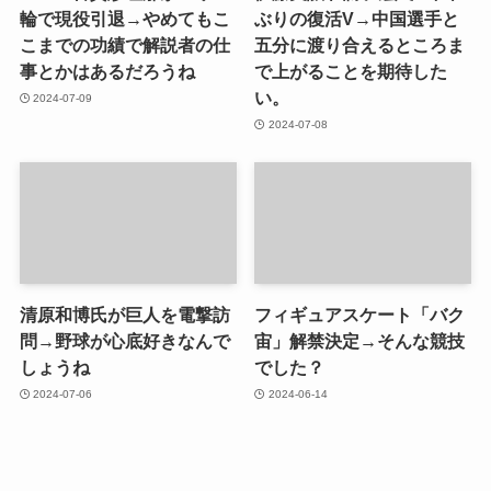
輪で現役引退→やめてもこ
ぶりの復活V→中国選手と
こまでの功績で解説者の仕
五分に渡り合えるところま
事とかはあるだろうね
で上がることを期待した
い。
2024-07-09
2024-07-08
清原和博氏が巨人を電撃訪
フィギュアスケート「バク
問→野球が心底好きなんで
宙」解禁決定→そんな競技
しょうね
でした？
2024-07-06
2024-06-14