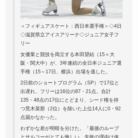
＜フィギュアスケート：西日本選手権＞◇4日
◇滋賀県立アイスアリーナ◇ジュニア女子フ
リー
女優業と競技を両立する本田望結（15＝大
阪・関大中）が、3年連続の全日本ジュニア選
手権（15～17日、横浜）出場を逃した。
2日前のショートプログラム（SP）で17位と
出遅れ、フリーは16位の87・21点。合計
135・48点の17位にとどまり、シード権を持
つ荒木菜那（2位）を除いた上位14人に0・92
点届かなかった。
わずかな差が明暗を分けた。「最後のループ
とサルコーがとても悔しい。失敗の理由は体