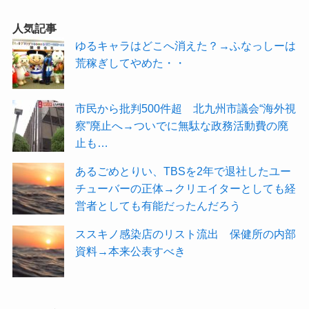
人気記事
ゆるキャラはどこへ消えた？→ふなっしーは
荒稼ぎしてやめた・・
市民から批判500件超 北九州市議会“海外視
察”廃止へ→ついでに無駄な政務活動費の廃
止も…
あるごめとりい、TBSを2年で退社したユー
チューバーの正体→クリエイターとしても経
営者としても有能だったんだろう
ススキノ感染店のリスト流出 保健所の内部
資料→本来公表すべき