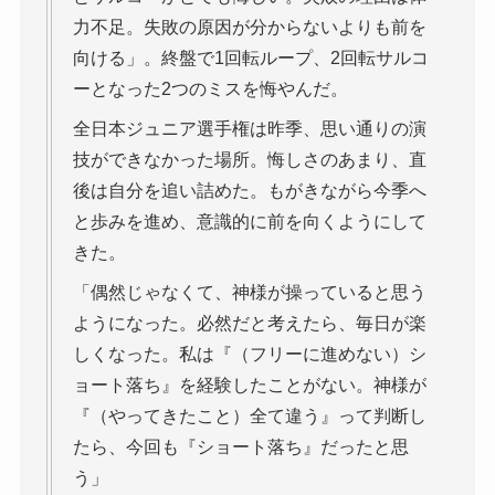
力不足。失敗の原因が分からないよりも前を
向ける」。終盤で1回転ループ、2回転サルコ
ーとなった2つのミスを悔やんだ。
全日本ジュニア選手権は昨季、思い通りの演
技ができなかった場所。悔しさのあまり、直
後は自分を追い詰めた。もがきながら今季へ
と歩みを進め、意識的に前を向くようにして
きた。
「偶然じゃなくて、神様が操っていると思う
ようになった。必然だと考えたら、毎日が楽
しくなった。私は『（フリーに進めない）シ
ョート落ち』を経験したことがない。神様が
『（やってきたこと）全て違う』って判断し
たら、今回も『ショート落ち』だったと思
う」