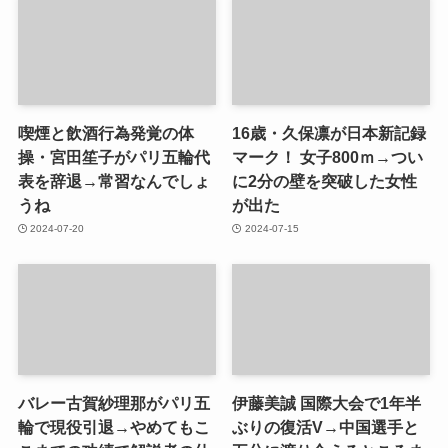
喫煙と飲酒行為発覚の体
16歳・久保凛が日本新記録
操・宮田笙子がパリ五輪代
マーク！ 女子800ｍ→つい
表を辞退→常習なんでしょ
に2分の壁を突破した女性
うね
が出た
2024-07-20
2024-07-15
バレー古賀紗理那がパリ五
伊藤美誠 国際大会で1年半
輪で現役引退→やめてもこ
ぶりの復活V→中国選手と