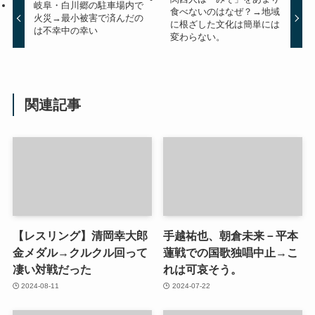
岐阜・白川郷の駐車場内で
食べないのはなぜ？→地域
火災→最小被害で済んだの
に根ざした文化は簡単には
は不幸中の幸い
変わらない。
関連記事
【レスリング】清岡幸大郎
手越祐也、朝倉未来－平本
金メダル→クルクル回って
蓮戦での国歌独唱中止→こ
凄い対戦だった
れは可哀そう。
2024-08-11
2024-07-22