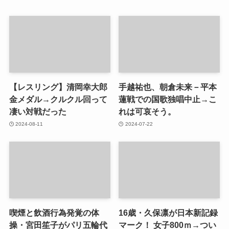
【レスリング】清岡幸大郎
手越祐也、朝倉未来－平本
金メダル→クルクル回って
蓮戦での国歌独唱中止→こ
凄い対戦だった
れは可哀そう。
2024-08-11
2024-07-22
喫煙と飲酒行為発覚の体
16歳・久保凛が日本新記録
操・宮田笙子がパリ五輪代
マーク！ 女子800ｍ→つい