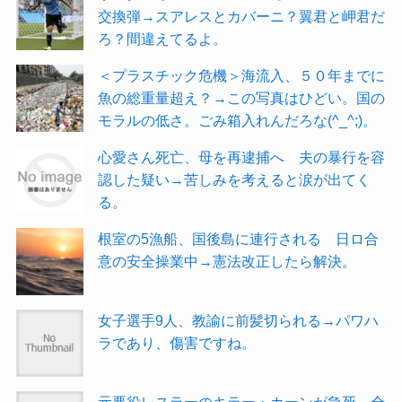
交換弾→スアレスとカバーニ？翼君と岬君だ
ろ？間違えてるよ。
＜プラスチック危機＞海流入、５０年までに
魚の総重量超え？→この写真はひどい。国の
モラルの低さ。ごみ箱入れんだろな(^_^;)。
心愛さん死亡、母を再逮捕へ 夫の暴行を容
認した疑い→苦しみを考えると涙が出てく
る。
根室の5漁船、国後島に連行される 日ロ合
意の安全操業中→憲法改正したら解決。
女子選手9人、教諭に前髪切られる→パワハ
ラであり、傷害ですね。