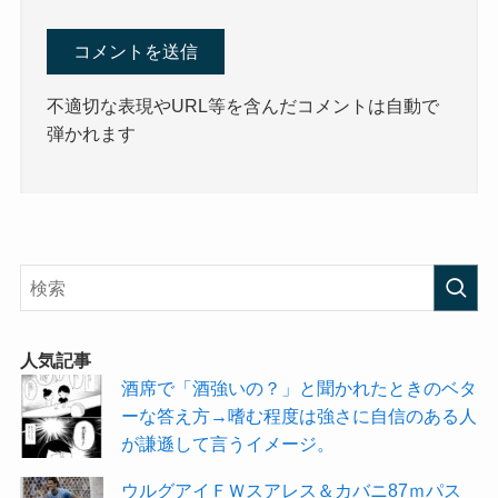
不適切な表現やURL等を含んだコメントは自動で
弾かれます
人気記事
酒席で「酒強いの？」と聞かれたときのベタ
ーな答え方→嗜む程度は強さに自信のある人
が謙遜して言うイメージ。
ウルグアイＦＷスアレス＆カバニ87ｍパス