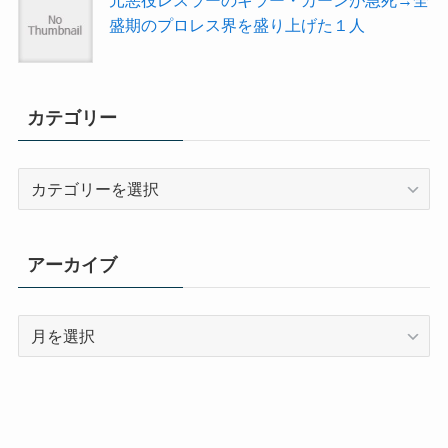
元悪役レスラーのキラー・カーンが急死→全
盛期のプロレス界を盛り上げた１人
カテゴリー
カ
テ
ゴ
リ
アーカイブ
ー
ア
ー
カ
イ
ブ