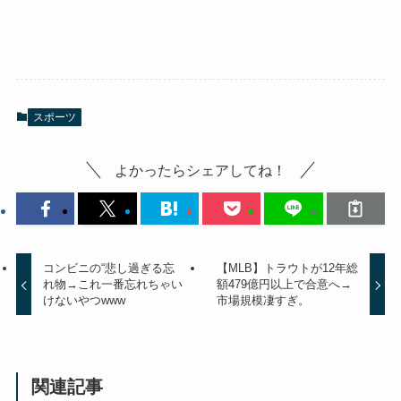
スポーツ
よかったらシェアしてね！
コンビニの“悲し過ぎる忘
【MLB】トラウトが12年総
れ物→これ一番忘れちゃい
額479億円以上で合意へ→
けないやつwww
市場規模凄すぎ。
関連記事