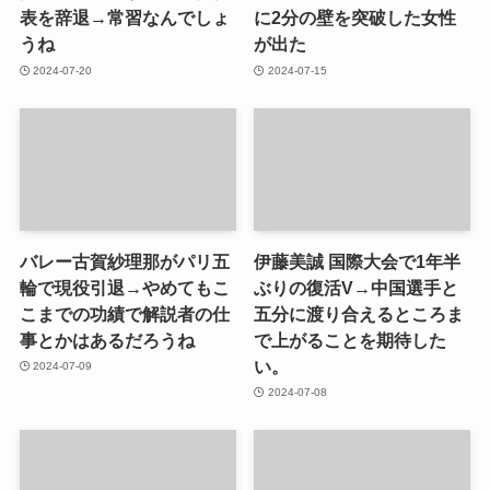
表を辞退→常習なんでしょ
に2分の壁を突破した女性
うね
が出た
2024-07-20
2024-07-15
バレー古賀紗理那がパリ五
伊藤美誠 国際大会で1年半
輪で現役引退→やめてもこ
ぶりの復活V→中国選手と
こまでの功績で解説者の仕
五分に渡り合えるところま
事とかはあるだろうね
で上がることを期待した
い。
2024-07-09
2024-07-08