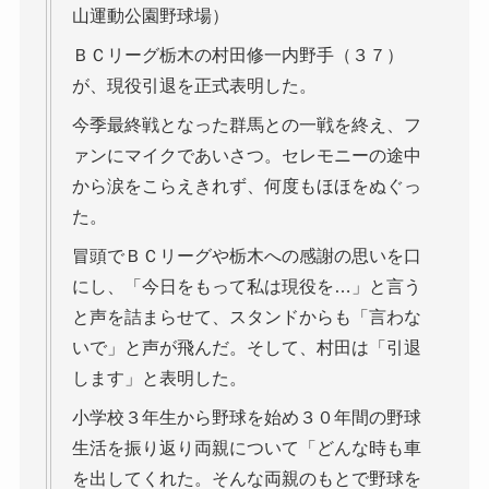
山運動公園野球場）
ＢＣリーグ栃木の村田修一内野手（３７）
が、現役引退を正式表明した。
今季最終戦となった群馬との一戦を終え、フ
ァンにマイクであいさつ。セレモニーの途中
から涙をこらえきれず、何度もほほをぬぐっ
た。
冒頭でＢＣリーグや栃木への感謝の思いを口
にし、「今日をもって私は現役を…」と言う
と声を詰まらせて、スタンドからも「言わな
いで」と声が飛んだ。そして、村田は「引退
します」と表明した。
小学校３年生から野球を始め３０年間の野球
生活を振り返り両親について「どんな時も車
を出してくれた。そんな両親のもとで野球を