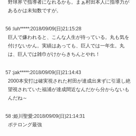
野球界で指導者になれるかも。まぁ村田本人に指導力が
あるかは未知数ですが。
56 :
luh*****
:
2018/09/09(日)21:15:28
巨人で嫌われると、こんな人生が待っている。丸も気を
付けないかん。実績はあっても、巨人では一年生。丸
は、巨人では雑巾がけからきちんとやれ！
57 :
jak*****
:
2018/09/09(日)21:14:43
2000本安打は確実視された村田が達成出来ずに引退し絶
望視されていた福浦が達成間近なんだから分からないも
んだね～
58 :
姫川聖愛
:
2018/09/09(日)21:14:31
ポテロング最強