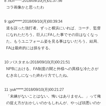
8 :
nch*****
:
2018/09/10(月)01:37:56
コラ画像かと思ったわ
9 :
gp0*****
:
2018/09/10(月)00:39:34
道を誤った強打者。ずっと横浜にいれば、コーチ、監督
になれただろう。巨人にFAした事でその目はなくなっ
た。もうユニフォーム姿を見る事はないだろう。結局、
FAは最終的には損をする。
10 :
バスタオル
:
2018/09/10(月)00:21:51
NPBにおける、FA制度の闇と外様への異様な冷たさが
むき出しになった終わり方でしたね。
11 :
yuk*****
:
2018/09/10(月)00:21:27
「未練がないことはない。悔いはありません。」って俺
の捉え方がおかしいのかもしれんが、やっぱ頭悪いのか