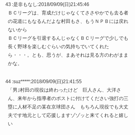
43 :
是非もなし
:
2018/09/09(日)21:45:46
ＢＣリーグは、育成だけじゃなくてささやかでも去る者
の花道にもなるんだよな村田もさ、もうＮＰＢには戻れ
ないから
ＢＣリーグを引退するんじゃなくＢＣリーグで少しでも
長く野球を楽しむぐらいの気持ちでいてくれた
ら・・・。とも、思うが、まあそれは見る方のわがまま
かな。
44 :
suz*****
:
2018/09/09(日)21:41:55
「男｣村田の現役は終わったけど 巨人さん、大洋さ
ん、来年から指導者のポストに付けてください強打の三
塁に人材不足の某在京球団さん もちろん現役でも大丈
夫です地元として応援しますゾゾッと来てくれると嬉し
い