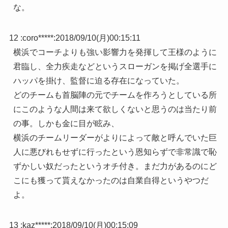
な。
12 :
coro*****
:
2018/09/10(月)00:15:11
横浜でコーチよりも強い影響力を発揮して王様のように
君臨し、全力疾走などというスローガンを掲げ全選手に
ハッパを掛け、監督に迫る存在になっていた。
どのチームも首脳陣の元でチームを作ろうとしている所
にこのような人間は来て欲しくないと思うのは当たり前
の事。しかも金に目が眩み、
横浜のチームリーダーがよりによって敵と呼んでいた巨
人に悪びれもせずに行ったという恩知らずで非常識で恥
ずかしい奴だったというオチ付き。まだ力があるのにど
こにも獲って貰えなかったのは自業自得というやつだ
よ。
13 :
kaz*****
:
2018/09/10(月)00:15:09