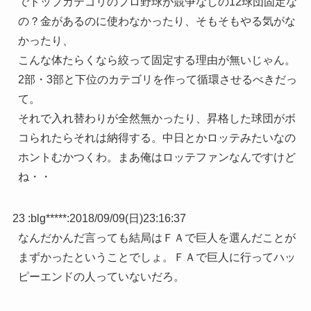
でトップカテゴリのプロ野球が競争なしの12球団固定な
の？金があるのに使わなかったり、そもそもやる気がな
かったり、
こんな体たらくなら絞って固定する理由が無いじゃん。
2部・3部と下位のカテゴリを作って循環させるべきだっ
て。
それで入れ替わりが全然無かったり、昇格した球団がボ
コられたらそれは納得する。中日とかロッテみたいなの
ホントむかつくわ。まあ俺はロッテファンなんですけど
ね・・
23 :
blg*****
:
2018/09/09(日)23:16:37
なんだかんだ言っても結局はＦＡで巨人を選んだことが
まずかったということでしょ。ＦＡで巨人に行ってハッ
ピーエンドの人っていないだろ。