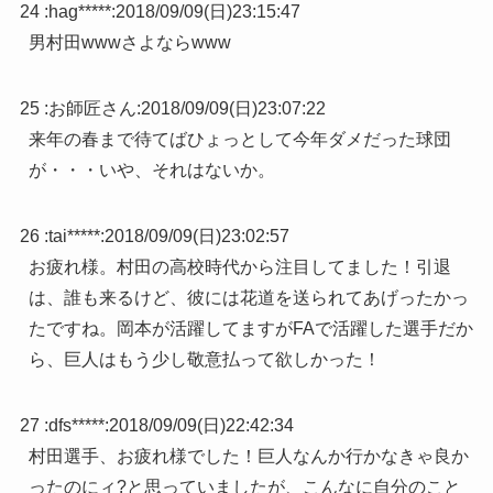
24 :
hag*****
:
2018/09/09(日)23:15:47
男村田wwwさよならwww
25 :
お師匠さん
:
2018/09/09(日)23:07:22
来年の春まで待てばひょっとして今年ダメだった球団
が・・・いや、それはないか。
26 :
tai*****
:
2018/09/09(日)23:02:57
お疲れ様。村田の高校時代から注目してました！引退
は、誰も来るけど、彼には花道を送られてあげったかっ
たですね。岡本が活躍してますがFAで活躍した選手だか
ら、巨人はもう少し敬意払って欲しかった！
27 :
dfs*****
:
2018/09/09(日)22:42:34
村田選手、お疲れ様でした！巨人なんか行かなきゃ良か
ったのにィ?と思っていましたが、こんなに自分のこと