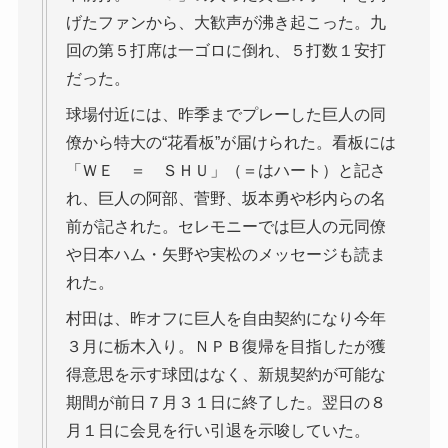
げたファンから、大歓声が沸き起こった。九
回の第５打席は一ゴロに倒れ、５打数１安打
だった。
球場付近には、昨季までプレーした巨人の同
僚から特大の“花看板”が届けられた。看板には
「ＷＥ ＝ ＳＨＵ」（＝はハート）と記さ
れ、巨人の阿部、菅野、坂本勇や杉内らの名
前が記された。セレモニーでは巨人の元同僚
や日本ハム・矢野や実松のメッセージも読ま
れた。
村田は、昨オフに巨人を自由契約になり今年
３月に栃木入り。ＮＰＢ復帰を目指したが獲
得意思を示す球団はなく、新規契約が可能な
期間が前日７月３１日に終了した。翌日の８
月１日に会見を行い引退を示唆していた。