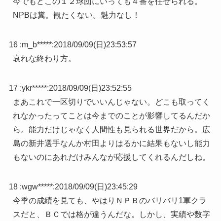
今でもどこの１２球団にいっても４番を任せられる。
NPBは糞。観たくない。魅力なし！
16 :
m_b*****
:
2018/09/09(日)23:53:57
哀れな終わり方。
17 :
ykr*****
:
2018/09/09(日)23:52:55
まあこれで一区切りでいいんじゃない。どこも取ってく
れなかったってことは今までのことが影響してるんだか
ら。能力だけじゃなく人間性も見られる世界だから。広
島の新井選手なんか村田よりはるかに結果もないし能力
もないのにあれだけみんなが応援してくれるんだしね。
18 :
wgw*****
:
2018/09/09(日)23:45:29
今季の成績を見ても、やはりＮＰＢのバリバリ1軍クラ
スだと、ＢＣでは格が違うんだな。しかし、実績や数字