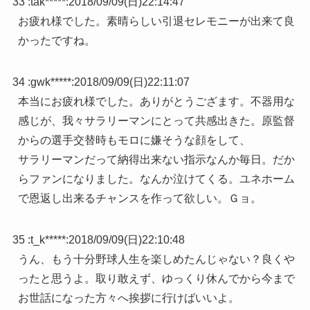
33 :
tak*****
:
2018/09/09(日)22:14:47
お疲れ様でした。素晴らしい引退セレモニーが出来て良
かったですね。
34 :
gwk*****
:
2018/09/09(日)22:11:07
本当にお疲れ様でした。ありがとうござます。不器用な
感じが、我々サラリーマンにとって共感出きた。原監督
からの選手交替時もモロに嫌そうな顔をして、
サラリーマンだって納得出来ない指示なんか毎日。だか
らファンになりました。なんか泣けてくる。ユネホーム
で恩返し出来るチャンスを作って欲しい。Ｇョ。
35 :
t_k*****
:
2018/09/09(日)22:10:48
うん、もう十分野球人生を楽しめたんじゃない？良くや
ったと思うよ。取り敢えず、ゆっくり休んでから今まで
お世話になった方々へ挨拶に行けばいいよ。