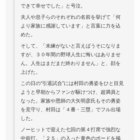
できて幸せでした」と号泣。
夫人や息子らのそれぞれの名前を挙げて「何
より家族に感謝しています」と言葉に力を込
めた。
そして、「未練がないと言えばうそになりま
すが、３０年間の野球人生に悔いはありませ
ん。人生はまだまだ終わりません」と、顔を
上げた。
この日の“引退試合”には村田の勇姿をひと目見
ようと早朝からファンが駆けつけ、超満員と
なった。家族や恩師の大矢明彦氏もその勇姿
を見守り、村田は「４番・三塁」でフル出場
した。
ノーヒットで迎えた七回の第４打席で強烈な
中前打。「２５」の入った黄色のボードを掲