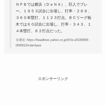
ＮＰＢでは横浜（ＤｅＮＡ）、巨人でプレ
ー。１９５３試合に出場し、打率・２６９、
３６０本塁打、１１２３打点。ＢＣリーグ栃
木では６０試合に出場し、打率・３４３、１
４本塁打、６２打点だった。
引用元: https://headlines.yahoo.co.jp/hl?a=20180909-
00000114-dal-base
スポンサーリンク