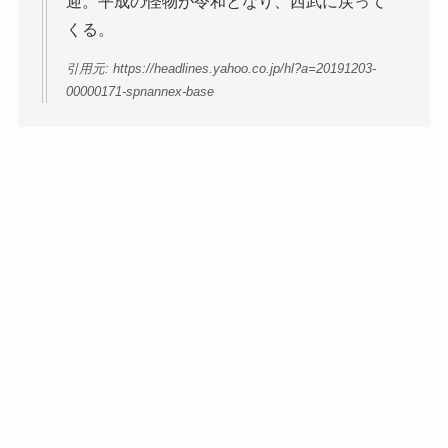
迎。平成の怪物が令和となり、西武に戻って
くる。
引用元: https://headlines.yahoo.co.jp/hl?a=20191203-
00000171-spnannex-base