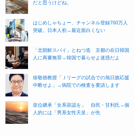
だと思うけどね。
はじめしゃちょー、チャンネル登録700万人
突破。日本人初→最近面白くない
「北朝鮮スパイ」とねつ造 京都の在日韓国
人に再審無罪→韓国で暮らせよ迷惑だよ
徐敬徳教授「Ｊリーグの試合での旭日旗応援
中断せよ」→病院での検査を要請します
皇位継承「女系容認を」 自民・甘利氏→個
人的には「男系女性天皇」が先