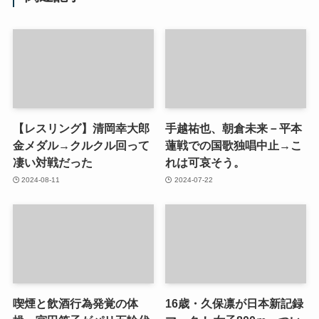
【レスリング】清岡幸大郎
手越祐也、朝倉未来－平本
金メダル→クルクル回って
蓮戦での国歌独唱中止→こ
凄い対戦だった
れは可哀そう。
2024-08-11
2024-07-22
喫煙と飲酒行為発覚の体
16歳・久保凛が日本新記録