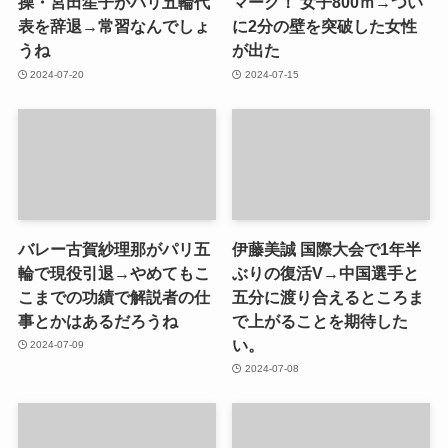
操・宮田笙子がパリ五輪代
マーク！ 女子800ｍ→つい
表を辞退→常習なんでしょ
に2分の壁を突破した女性
うね
が出た
2024-07-20
2024-07-15
バレー古賀紗理那がパリ五
伊藤美誠 国際大会で1年半
輪で現役引退→やめてもこ
ぶりの復活V→中国選手と
こまでの功績で解説者の仕
五分に渡り合えるところま
事とかはあるだろうね
で上がることを期待した
い。
2024-07-09
2024-07-08