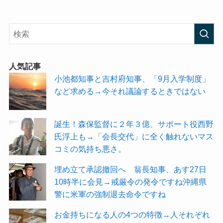
人気記事
小池都知事と吉村府知事、「9月入学制度」
など求める→今それ議論するときではない
誕生！森保監督に２年３億、サポート役西野
氏浮上も→「会長交代」に全く触れないマス
コミの気持ち悪さ。
埋め立て承認撤回へ 翁長知事、あす27日
10時半に会見→戒厳令の発令ですね沖縄県
警に米軍の強制退去命令ですね
お金持ちになる人の4つの特徴→人それぞれ