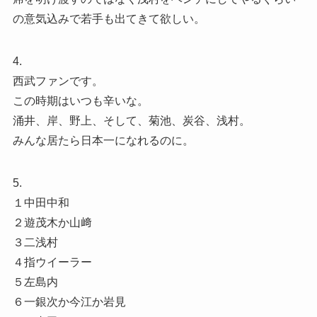
の意気込みで若手も出てきて欲しい。
4.
西武ファンです。
この時期はいつも辛いな。
涌井、岸、野上、そして、菊池、炭谷、浅村。
みんな居たら日本一になれるのに。
5.
１中田中和
２遊茂木か山﨑
３二浅村
４指ウイーラー
５左島内
６一銀次か今江か岩見