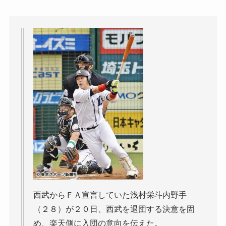
西武からＦＡ宣言していた浅村栄斗内野手
（２８）が２０日、西武を退団する決意を固
め、楽天側に入団の意向を伝えた。