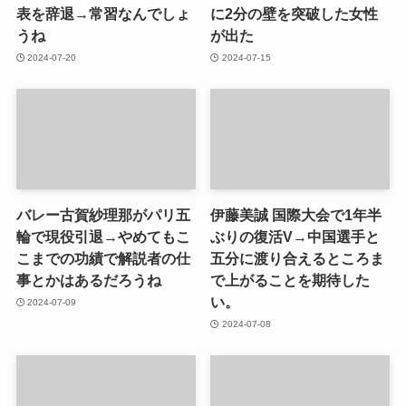
表を辞退→常習なんでしょ
に2分の壁を突破した女性
うね
が出た
2024-07-20
2024-07-15
バレー古賀紗理那がパリ五
伊藤美誠 国際大会で1年半
輪で現役引退→やめてもこ
ぶりの復活V→中国選手と
こまでの功績で解説者の仕
五分に渡り合えるところま
事とかはあるだろうね
で上がることを期待した
い。
2024-07-09
2024-07-08