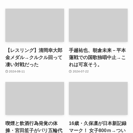
【レスリング】清岡幸大郎
手越祐也、朝倉未来－平本
金メダル→クルクル回って
蓮戦での国歌独唱中止→こ
凄い対戦だった
れは可哀そう。
2024-08-11
2024-07-22
喫煙と飲酒行為発覚の体
16歳・久保凛が日本新記録
操・宮田笙子がパリ五輪代
マーク！ 女子800ｍ→つい