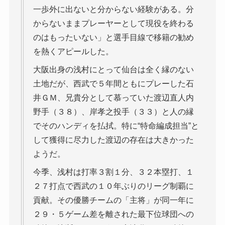
一歩外に出ないと分からない経験がある。分
からないままプレーヤーとして現役を終わる
のはもったいない」と選手目線で移籍の勧め
を熱くアピールした。
大阪出身の浅村にとって仙台は全く縁のない
土地だが、西武で５年間ともにプレーした石
井ＧＭ、兄貴分として慕っていた渡辺直人内
野手（３８）、岸孝之投手（３３）と人の縁
でそのハンディを払拭。特に“特命編成担当”と
して獲得に尽力した渡辺の存在は大きかった
ようだ。
今季、浅村は打率３割１分、３２本塁打、１
２７打点で西武の１０年ぶりのリーグ制覇に
貢献。その優勝チームの「主将」が同一年に
２９・５ゲーム差を離された最下位球団への