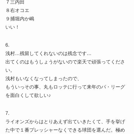
７三内田
８右オコエ
９捕堀内か嶋
いい！
6.
浅村…残留してくれないのは残念です…
出てくのはもうしょうがないので楽天で頑張ってくださ
い。
浅村もいなくなってしまったので、
もういっその事、丸もロッテに行って来年のパ・リーグ
を面白くして欲しい♪
7.
ライオンズからはとりあえず出ていきたくて、手を挙げ
た中で１番プレッシャーなくできる球団を選んだ。極め