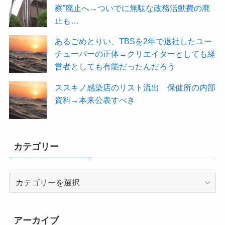
察”廃止へ→ついでに無駄な政務活動費の廃
止も…
あるごめとりい、TBSを2年で退社したユー
チューバーの正体→クリエイターとしても経
営者としても有能だったんだろう
ススキノ感染店のリスト流出 保健所の内部
資料→本来公表すべき
カテゴリー
カ
テ
ゴ
リ
アーカイブ