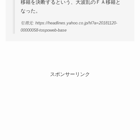
移籍を決断するという、大波乱のＦＡ移籍と
なった。
引用元: https://headlines.yahoo.co.jp/hl?a=20181120-
00000058-tospoweb-base
スポンサーリンク