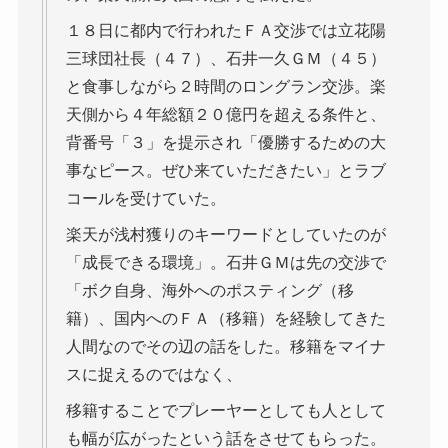
１８日に都内で行われたＦＡ交渉では立花陽
三球団社長（４７）、石井一久ＧＭ（４５）
と食事しながら２時間のロングラン交渉。楽
天側から４年総額２０億円を超える条件と、
背番号「３」を提示され「優勝するための大
事なピース。ぜひ来ていただきたい」とラブ
コールを受けていた。
楽天が浅村獲りのキーワードとしていたのが
「成長できる環境」。石井ＧＭは先の交渉で
「ボク自身、海外へのポスティング（移
籍）、国内へのＦＡ（移籍）を経験してきた
人間なのでその辺の話をした。移籍をマイナ
スに捉えるのではなく、
移籍することでプレーヤーとしても人として
も幅が広がったという話をさせてもらった。