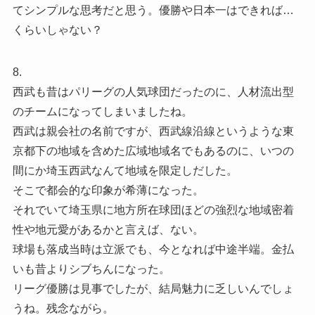
てシンプルな思考だと思う。優勝や日本一はできれば…
くらいしゃない？
8.
西武も昔はパリーグの人気球団だったのに、人材流出型
のチームになってしまいましたね。
西武は親会社の名前ですが、西武線沿線というような東
京都下の地域を含めた広域地域名でもあるのに、いつの
間にか埼玉西武なんて地域を限定しだした。
そこで都会的な印象が希薄になった。
それでいて埼玉県に地方所在球団ほどの強烈な地域密着
性や地元愛があるかと言えば、ない。
球場も落成当時は立派でも、今となれば中途半端。金払
いも昔よりシブちんになった。
リーグ優勝は見事でしたが、結局魅力に乏しいんでしょ
うね。残念ながら。