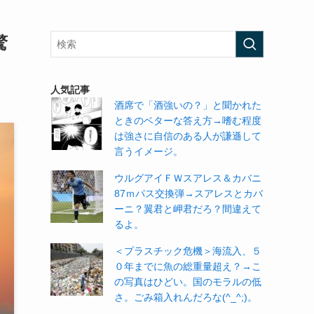
驚
人気記事
酒席で「酒強いの？」と聞かれた
ときのベターな答え方→嗜む程度
は強さに自信のある人が謙遜して
言うイメージ。
ウルグアイＦＷスアレス＆カバニ
87ｍパス交換弾→スアレスとカバ
ーニ？翼君と岬君だろ？間違えて
るよ。
＜プラスチック危機＞海流入、５
０年までに魚の総重量超え？→こ
の写真はひどい。国のモラルの低
さ。ごみ箱入れんだろな(^_^;)。