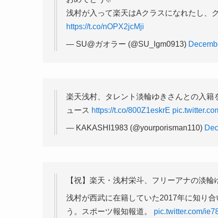
浅村が入って楽天はAクラスになれたし、
https://t.co/nOPX2jcMji
— SU@ガオラー (@SU_lgm0913)
Decembe
楽天浅村、タレント淡輪ゆきさんとの入籍を発表「
ュース
https://t.co/800Z1eskrE
pic.twitter.
— KAKASHI1983 (@yourporisman110)
Dec
【祝】楽天・浅村栄斗、フリーアナの淡輪
浅村が西武に在籍していた2017年に知り
う。スポーツ報知報道。
pic.twitter.com/i