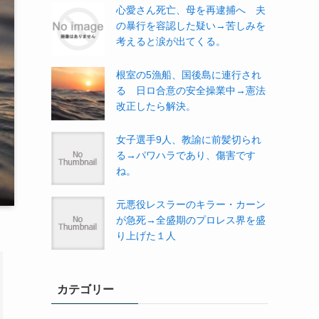
心愛さん死亡、母を再逮捕へ 夫
の暴行を容認した疑い→苦しみを
考えると涙が出てくる。
根室の5漁船、国後島に連行され
る 日ロ合意の安全操業中→憲法
改正したら解決。
女子選手9人、教諭に前髪切られ
る→パワハラであり、傷害です
ね。
元悪役レスラーのキラー・カーン
が急死→全盛期のプロレス界を盛
り上げた１人
カテゴリー