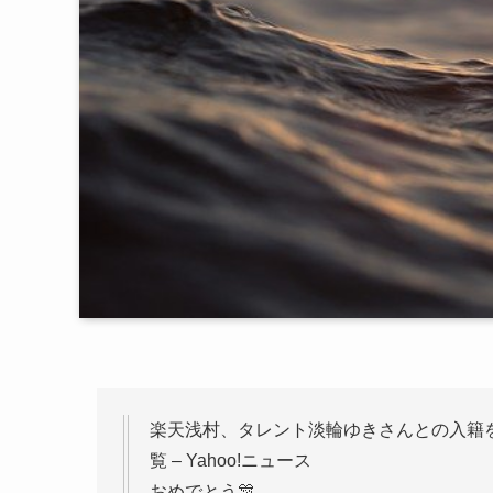
楽天浅村、タレント淡輪ゆきさんとの入籍を発
覧 – Yahoo!ニュース
おめでとう🎊