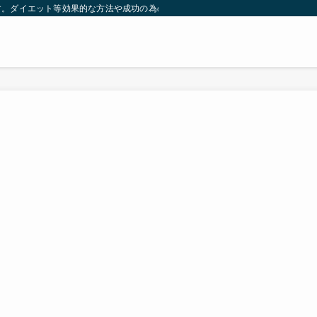
す。ダイエット等効果的な方法や成功の為の秘訣等。太ったり悩んでいる方々が簡