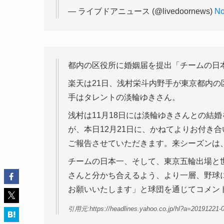
— ライブドアニュース (@livedoornews)
No
都内の区役所に婚姻届を提出「チームの日
楽天は21日、浅村栄斗内野手が東京都内
手はタレントの淡輪ゆきさん。
浅村は11月18日には淡輪ゆきさんとの結
が、本日12月21日に、かねてよりお付き
ご報告させていただきます。来シーズンは
チームの日本一、そして、東京五輪出場と
さんと分かち合えるよう、より一層、野球
お願いいたします」と球団を通じてコメン
引用元:https://headlines.yahoo.co.jp/hl?a=20191221-0