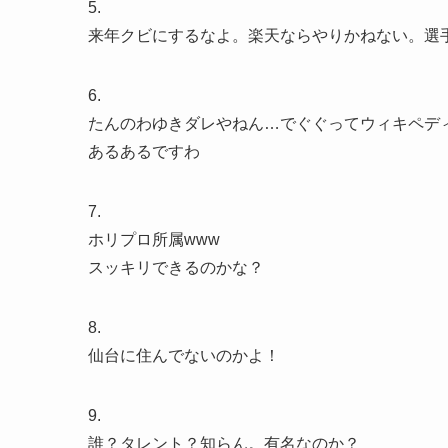
5.
来年クビにするなよ。楽天ならやりかねない。選
6.
たんのわゆきダレやねん…でぐぐってウィキペデ
あるあるですわ
7.
ホリプロ所属www
スッキリできるのかな？
8.
仙台に住んでないのかよ！
9.
誰？タレント？知らん。有名なのか？