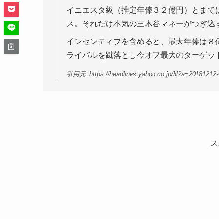
イニエスタ級（推定年俸３２億円）とまで
ス。それだけ本気の三木谷マネーがつぎ込
インセンティブを含めると、最大年俸は８
ライバルを蹴落とし今オフ最大のターゲッ
引用元: https://headlines.yahoo.co.jp/hl?a=20181212
ス