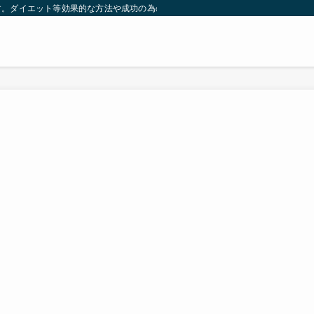
す。ダイエット等効果的な方法や成功の為の秘訣等。太ったり悩んでいる方々が簡