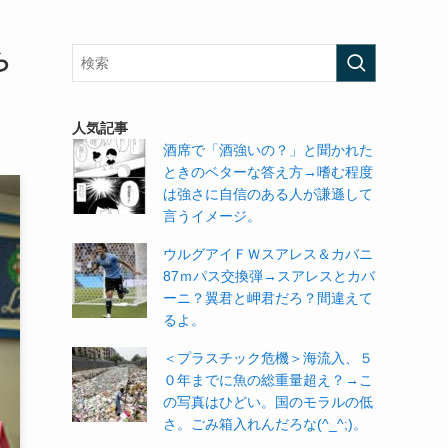
ら
人気記事
酒席で「酒強いの？」と聞かれた
ときのベターな答え方→嗜む程度
は強さに自信のある人が謙遜して
言うイメージ。
ウルグアイＦＷスアレス＆カバニ
87ｍパス交換弾→スアレスとカバ
ーニ？翼君と岬君だろ？間違えて
るよ。
＜プラスチック危機＞海流入、５
０年までに魚の総重量超え？→こ
の写真はひどい。国のモラルの低
さ。ごみ箱入れんだろな(^_^;)。