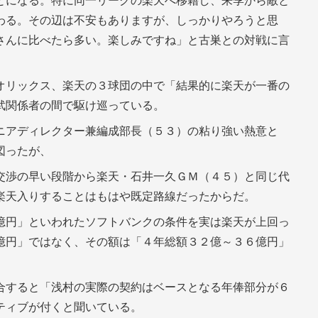
とになる。特に同一リーグの楽天へ移籍し、来季から敵と
わる。その辺は不安もありますが、しっかりやろうと思
さんに比べたら多い。楽しみですね」と古巣との対戦に言
オリックス、楽天の３球団の中で「結果的に楽天が一番の
武関係者の間で駆け巡っている。
ニアディレクター兼編成部長（５３）の粘り強い熱意と
図ったが、
交渉の早い段階から楽天・石井一久ＧＭ（４５）と同じ代
楽天入りすることはもはや既定路線だったからだ。
億円」といわれたソフトバンクの条件を実は楽天が上回っ
億円」ではなく、その額は「４年総額３２億～３６億円」
合すると「浅村の実際の契約はベースとなる年俸部分が６
ティブが付くと聞いている。