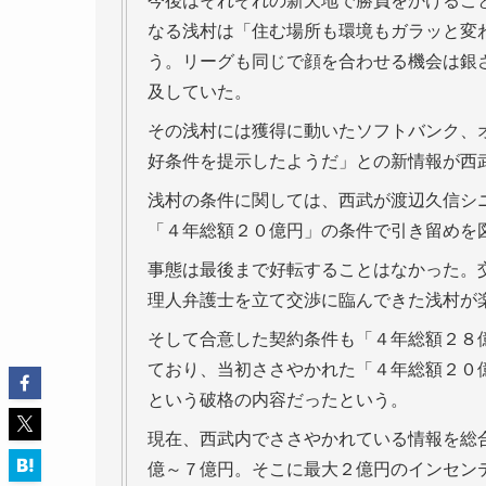
今後はそれぞれの新天地で勝負をかけるこ
なる浅村は「住む場所も環境もガラッと変
う。リーグも同じで顔を合わせる機会は銀
及していた。
その浅村には獲得に動いたソフトバンク、
好条件を提示したようだ」との新情報が西
浅村の条件に関しては、西武が渡辺久信シ
「４年総額２０億円」の条件で引き留めを
事態は最後まで好転することはなかった。
理人弁護士を立て交渉に臨んできた浅村が
そして合意した契約条件も「４年総額２８
ており、当初ささやかれた「４年総額２０
という破格の内容だったという。
現在、西武内でささやかれている情報を総
億～７億円。そこに最大２億円のインセン