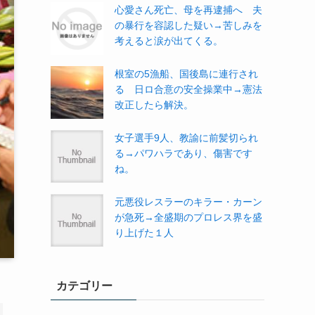
心愛さん死亡、母を再逮捕へ 夫
の暴行を容認した疑い→苦しみを
考えると涙が出てくる。
根室の5漁船、国後島に連行され
る 日ロ合意の安全操業中→憲法
改正したら解決。
女子選手9人、教諭に前髪切られ
る→パワハラであり、傷害です
ね。
元悪役レスラーのキラー・カーン
が急死→全盛期のプロレス界を盛
り上げた１人
カテゴリー