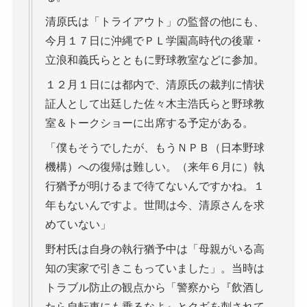
清原氏は「トライアウト」の監督の他にも、
今月１７日に沖縄でＰＬ学園高時代の後輩・
立浪和義氏らとともに野球教室などに参加。
１２月１日には都内で、清原氏の裁判に情状
証人として出廷した佐々木主浩氏らと野球教
室＆トークショーに出席する予定がある。
「僕もそうでしたが、もうＮＰＢ（日本野球
機構）への復帰は難しい。（来年６月に）執
行猶予が明けるまで待てないんですかね。１
年もないんですよ。世間は今、清原さんを求
めていない」
野村氏は自身の執行猶予中は「母親がいる高
知の実家で引きこもっていました」。当時は
トラブル防止の観点から「警察から『飲酒し
たら自転車にも乗るなよ』とクギを刺されて