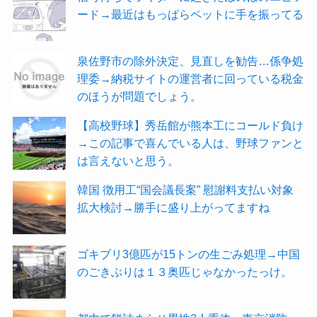
ード→最近はもっぱらペットに手を振ってる
泉佐野市の除外決定、見直しを勧告…係争処
理委→納税サイトの運営者に回っている税金
のほうが問題でしょう。
【高校野球】秀岳館が熊本工にコールド負け
→この記事で喜んでいる人は、野球ファンと
は言えないと思う。
韓国 徴用工“国会議長案” 慰謝料支払い対象
拡大検討→勝手に盛り上がってますね
ゴキブリ3億匹が15トンの生ごみ処理→中国
のごきぶりは１３奥匹じゃなかったっけ。