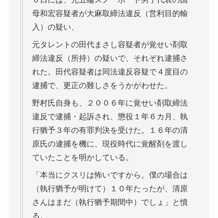
母和宏容疑者が大麻取締法違反（営利目的輸
入）の疑い、
元タレントの田代まさし容疑者が覚せい剤取
締法違反（所持）の疑いで、それぞれ逮捕さ
れた。田代容疑者は同法違反容疑で４度目の
逮捕で、更正の難しさをうかがわせた。
野村氏自身も、２００６年に覚せい剤取締法
違反で逮捕・起訴され、懲役１年６カ月、執
行猶予３年の有罪判決を受けた。１６年の清
原氏の逮捕を機に、現役時代に覚醒剤を渡し
ていたことを明かしている。
「本当にクスリは怖いですから。僕の場合は
（執行猶予が明けて）１０年たったが、清原
さんはまだ（執行猶予期間中）でしょ」と憤
る。