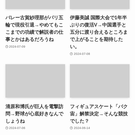
バレー古賀紗理那がパリ五
伊藤美誠 国際大会で1年半
輪で現役引退→やめてもこ
ぶりの復活V→中国選手と
こまでの功績で解説者の仕
五分に渡り合えるところま
事とかはあるだろうね
で上がることを期待した
い。
2024-07-09
2024-07-08
清原和博氏が巨人を電撃訪
フィギュアスケート「バク
問→野球が心底好きなんで
宙」解禁決定→そんな競技
しょうね
でした？
2024-07-06
2024-06-14