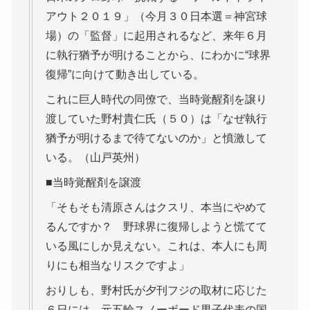
アウト２０１９」（今月３０日本選＝神宮球
場）の「監督」に起用されるなど、来年６月
に執行猶予が明けることから、にわかに“球界
復帰”に向けて動き出している。
これに巨人時代の同僚で、当時覚醒剤を譲り
渡していた野村貴仁氏（５０）は「なぜ執行
猶予が明けるまで待てないのか」と憤激して
いる。（山戸英州）
■当時覚醒剤を譲渡
「そもそも清原さんはクスリ、本当にやめて
るんですか？ 野球界に復帰しようと慌てて
いる風にしか見えない。これは、本人にも周
りにも相当なリスクですよ」
おりしも、野村氏が夕刊フジの取材に応じた
６日には、元五輪スノーボード男子代表の国