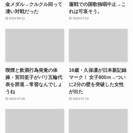
金メダル→クルクル回って
蓮戦での国歌独唱中止→こ
凄い対戦だった
れは可哀そう。
2024-08-11
2024-07-22
喫煙と飲酒行為発覚の体
16歳・久保凛が日本新記録
操・宮田笙子がパリ五輪代
マーク！ 女子800ｍ→つい
表を辞退→常習なんでしょ
に2分の壁を突破した女性
うね
が出た
2024-07-20
2024-07-15