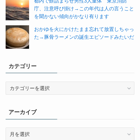
都内で餅詰まらせ男性3人重体 東京消防
庁、注意呼び掛け→この年代は人の言うこと
を聞かない傾向がかなり有ります
おかゆを火にかけたまま忘れて放置しちゃっ
た→豚骨ラーメンの誕生エピソードみたいだ
カテゴリー
カ
テ
ゴ
リ
アーカイブ
ー
ア
ー