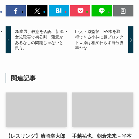
25歳男、殺意を否認 新潟
巨人・原監督 FA権を取
女児殺害で初公判→殺意が
得できる小林に超プロテク
あるなしの問題じゃないと
ト→原は相変わらず自分勝
思う。
手だな
関連記事
【レスリング】清岡幸大郎
手越祐也、朝倉未来－平本