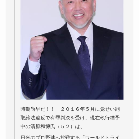
時期尚早だ！！ ２０１６年５月に覚せい剤
取締法違反で有罪判決を受け、現在執行猶予
中の清原和博氏（５２）は、
日米のプロ野球へ挑戦する「ワールドトライ