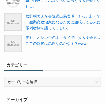
車で喫煙→タバコくらいゆっくり吸わせてや
れよ。
松野明美氏が参院選出馬表明→もっと若くて
一生懸命政治家になるために頑張ってる人に
候補者枠を譲ってほしい。
炭谷、オレンジ色ネクタイで巨人入団会見→
ここの監督は馬鹿なのかな？？www
カテゴリー
カ
テ
ゴ
リ
アーカイブ
ー