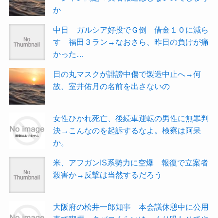
か
中日 ガルシア好投でＧ倒 借金１０に減ら
す 福田３ラン→なおさら、昨日の負けが痛
かった…
日の丸マスクが誹謗中傷で製造中止へ→何
故、室井佑月の名前を出さないの
女性ひかれ死亡、後続車運転の男性に無罪判
決→こんなのを起訴するなよ。検察は阿呆
か。
米、アフガンIS系勢力に空爆 報復で立案者
殺害か→反撃は当然するだろう
大阪府の松井一郎知事 本会議休憩中に公用