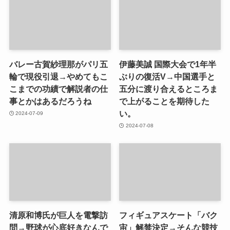
バレー古賀紗理那がパリ五
伊藤美誠 国際大会で1年半
輪で現役引退→やめてもこ
ぶりの復活V→中国選手と
こまでの功績で解説者の仕
五分に渡り合えるところま
事とかはあるだろうね
で上がることを期待した
い。
2024-07-09
2024-07-08
清原和博氏が巨人を電撃訪
フィギュアスケート「バク
問→野球が心底好きなんで
宙」解禁決定→そんな競技