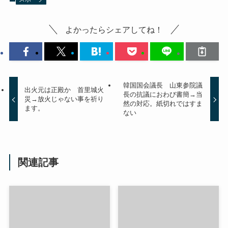
よかったらシェアしてね！
韓国国会議長 山東参院議
出火元は正殿か 首里城火
長の抗議におわび書簡→当
災→放火じゃない事を祈り
然の対応。紙切れではすま
ます。
ない
関連記事