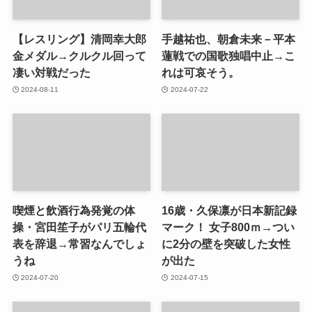
【レスリング】清岡幸大郎
手越祐也、朝倉未来－平本
金メダル→クルクル回って
蓮戦での国歌独唱中止→こ
凄い対戦だった
れは可哀そう。
2024-08-11
2024-07-22
喫煙と飲酒行為発覚の体
16歳・久保凛が日本新記録
操・宮田笙子がパリ五輪代
マーク！ 女子800ｍ→つい
表を辞退→常習なんでしょ
に2分の壁を突破した女性
うね
が出た
2024-07-20
2024-07-15