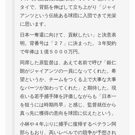
タイで、背筋を伸ばして立ち上がり「ジャイ
アンツという伝統ある球団に入団できて光栄
に思います。
日本一奪還に向けて、貢献したい」と決意表
明。背番号は「２７」に決まった。３年契約
で年俸は１億５０００万円。
同席した原監督は、あえて名前で呼び「銀仁
朗がジャイアンツの一員になってくれた。希
望というか、チームをつくる上で大事な大事
なパーツが加わってくれた」と期待した。現
在いる若手捕手陣を評価しながらも「日本一
を狙うには時期尚早」と感じ、監督就任から
真っ先に獲得の意向を球団に伝えたという。
小林や４年ぶりに捕手に復帰するベテラン阿
部らもおり、高いレベルでの競争が予想され