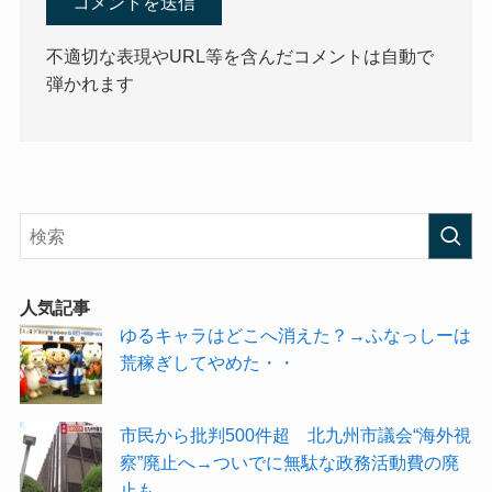
不適切な表現やURL等を含んだコメントは自動で
弾かれます
人気記事
ゆるキャラはどこへ消えた？→ふなっしーは
荒稼ぎしてやめた・・
市民から批判500件超 北九州市議会“海外視
察”廃止へ→ついでに無駄な政務活動費の廃
止も…