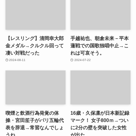
【レスリング】清岡幸大郎
手越祐也、朝倉未来－平本
金メダル→クルクル回って
蓮戦での国歌独唱中止→こ
凄い対戦だった
れは可哀そう。
2024-08-11
2024-07-22
喫煙と飲酒行為発覚の体
16歳・久保凛が日本新記録
操・宮田笙子がパリ五輪代
マーク！ 女子800ｍ→つい
表を辞退→常習なんでしょ
に2分の壁を突破した女性
うね
が出た