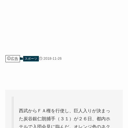
広告
2018-11-26
スポーツ
西武からＦＡ権を行使し、巨人入りが決まっ
た炭谷銀仁朗捕手（３１）が２６日、都内ホ
テルで入団会見に臨んだ。オレンジ色のネク