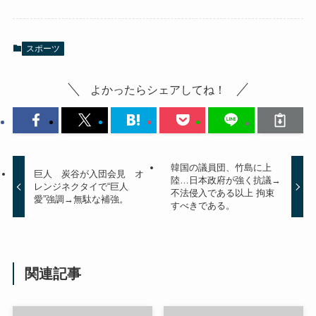
スポーツ
よかったらシェアしてね！
韓国の議員団、竹島に上
巨人 炭谷が入団会見 オ
陸…日本政府が強く抗議→
レンジネクタイで“巨人
不法侵入である以上 拘束
愛”強調→無駄な補強。
すべきである。
関連記事