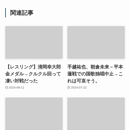
関連記事
【レスリング】清岡幸大郎
手越祐也、朝倉未来－平本
金メダル→クルクル回って
蓮戦での国歌独唱中止→こ
凄い対戦だった
れは可哀そう。
2024-08-11
2024-07-22