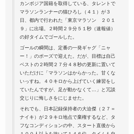
カンボジア国籍を取得している、タレントで
マラソンランナーの猫ひろし（４１）が３
日、都内で行われた「東京マラソン ２０１
９」に出場。２時間２９分５１秒（速報値）
の好タイムでゴールした。
ゴールの瞬間は、定番の一発ギャグ「ニャ
ー！」のポーズで迎えた。だが、目標は自己
ベストの２時間２７分４８秒の更新に置いて
いただけに「マラソンはからかった。甘くな
いっすね。４０キロから上げていく練習をし
ていたんですが、足が動かなくて…」と冗談
交じりに悔しさをにじませた。
それでも、日本記録保持者の大迫傑（２７＝
ナイキ）が２９キロ地点で棄権するなど、タ
フなコンディションの中、スタート直後から
１００人以上を抜いて１４６位。タイムも自