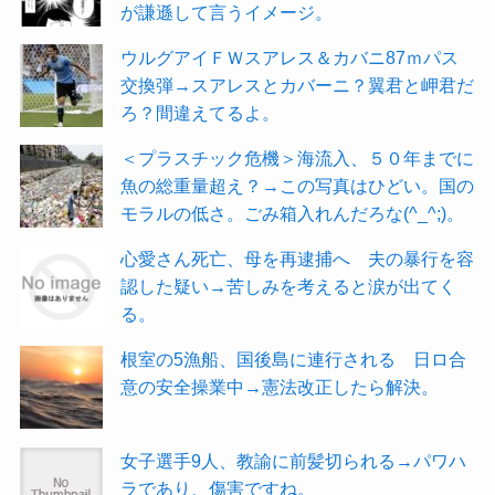
が謙遜して言うイメージ。
ウルグアイＦＷスアレス＆カバニ87ｍパス
交換弾→スアレスとカバーニ？翼君と岬君だ
ろ？間違えてるよ。
＜プラスチック危機＞海流入、５０年までに
魚の総重量超え？→この写真はひどい。国の
モラルの低さ。ごみ箱入れんだろな(^_^;)。
心愛さん死亡、母を再逮捕へ 夫の暴行を容
認した疑い→苦しみを考えると涙が出てく
る。
根室の5漁船、国後島に連行される 日ロ合
意の安全操業中→憲法改正したら解決。
女子選手9人、教諭に前髪切られる→パワハ
ラであり、傷害ですね。