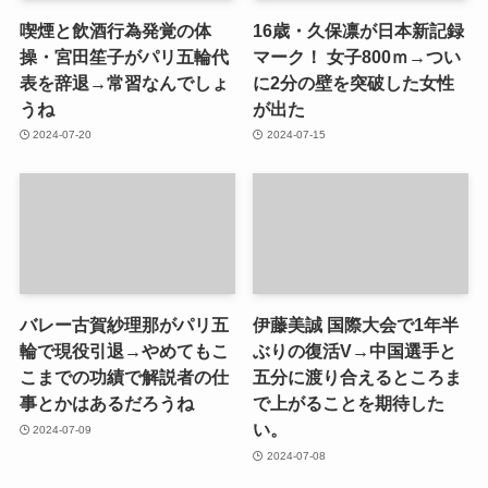
喫煙と飲酒行為発覚の体
16歳・久保凛が日本新記録
操・宮田笙子がパリ五輪代
マーク！ 女子800ｍ→つい
表を辞退→常習なんでしょ
に2分の壁を突破した女性
うね
が出た
2024-07-20
2024-07-15
バレー古賀紗理那がパリ五
伊藤美誠 国際大会で1年半
輪で現役引退→やめてもこ
ぶりの復活V→中国選手と
こまでの功績で解説者の仕
五分に渡り合えるところま
事とかはあるだろうね
で上がることを期待した
い。
2024-07-09
2024-07-08