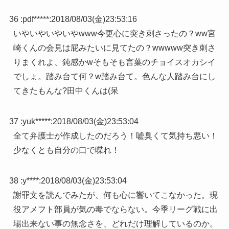
36 :
pdf*****
:
2018/08/03(金)23:53:16
いやいやいやいやwww今更心に突き刺さったの？ww宮
崎くんの会見は屁みたいに見てたの？wwwww突き刺さ
りまくれよ、鈍感かwそもそも言葉のチョイスオカシイ
でしょ。踏み台て何？w踏み台て。色んな人踏み台にし
てきたもんな?田中くんは(呆
37 :
yuk*****
:
2018/08/03(金)23:53:04
全て弁護士が作成したのだろう！嘘臭くて気持ち悪い！
少なくとも自分の口で喋れ！
38 :
y****
:
2018/08/03(金)23:53:04
謝罪文を読んでみたが、何も心に響いてこなかった。現
役アメフト部員が気の毒でならない。今季リーグ戦に出
場出来ない事の無念さを、どれだけ理解しているのか。