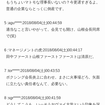
もうちょいマトモな理事長いないの？今更遅すぎるよ。
普通の企業ならとっくに倒産です。
5 :
agu*****
:
2018/08/04(土)00:44:59
適当なこと言いやがって。会見でも開け。山根会長同席
で(笑)
6 :
マネージメントの虎
:
2018/08/04(土)00:44:17
田中ファースト山根ファーストファーストは清原だ。
7 :
tor*****
:
2018/08/04(土)00:43:53
ボクシング会長炎上に合わせ。まさに火事場どろ。矢面
に立たない責任者なんて、必要ない。
8 :
sgr*****
:
2018/08/04(土)00:41:59
どうしてこうも、いっそうヤヴァイ大学という印象を深