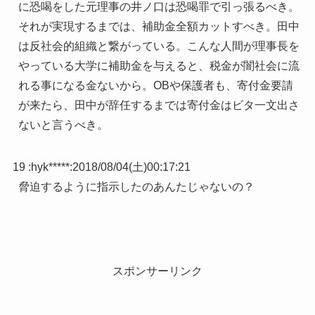
に恐喝をした元理事の井ノ口は恐喝罪で引っ張るべき。
それが実現するまでは、補助金全額カットすべき。田中
は反社会的組織と繋がっている。こんな人間が理事長を
やっている大学に補助金を与えると、税金が闇社会に流
れる事になる金ないから。OBや保護者も、寄付金要請
が来たら、田中が辞任するまでは寄付金はビタ一文出さ
ないと言うべき。
19 :
hyk*****
:
2018/08/04(土)00:17:21
脅迫するように指示したのあんたじゃないの？
スポンサーリンク