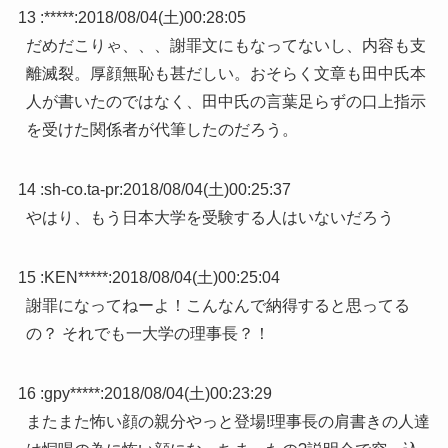
13 :
*****
:
2018/08/04(土)00:28:05
だめだこりゃ、、、謝罪文にもなってないし、内容も支
離滅裂。厚顔無恥も甚だしい。おそらく文章も田中氏本
人が書いたのではなく、田中氏の言葉足らずの口上指示
を受けた関係者が代筆したのだろう。
14 :
sh-co.ta-pr
:
2018/08/04(土)00:25:37
やはり、もう日本大学を受験する人はいないだろう
15 :
KEN*****
:
2018/08/04(土)00:25:04
謝罪になってねーよ！こんなんで納得すると思ってる
の？ それでも一大学の理事長？！
16 :
gpy*****
:
2018/08/04(土)00:23:29
またまた怖い顔の親分やっと登場!理事長の肩書きの人達