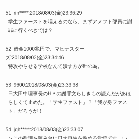
51 :
rin*****
:
2018/08/03(金)23:36:29
学生ファーストを唱えるのなら、まずアメフト部員に謝
罪に行くべきでは？
52 :
借金1000兆円で、マヒナスター
ズ
:
2018/08/03(金)23:34:46
特攻やらせる学校なんて潰す方が世の為。
53 :
9600
:
2018/08/03(金)23:33:38
日大田中理事長のHＰの謝罪文らしきもの読んだがあほ
らしくて止めた。「学生ファスト」？「我が身ファス
ト」だろうが！
54 :
jqh*****
:
2018/08/03(金)23:33:07
＞この教訓を踏み台に日大再生を進める覚悟です。い