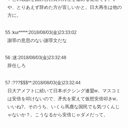
や、とりあえず辞めた方が宜しいかと。日大再生は他の
方に。
55 :
kur*****
:
2018/08/03(金)23:33:02
謝罪の意思のない謝罪文だな
56 :
迷
:
2018/08/03(金)23:32:48
辞任しろ
57 :
???$$$**
:
2018/08/03(金)23:32:44
日大アメフトに続いて日本ボクシング連盟w。マスコミ
は安倍を叩けないので、矛先を変えて仮想安倍叩きw。
いいね?。そのうち、いくら馬鹿な国民でも気づくんじ
ゃないか？。こうなるから安倍じゃダメだって。