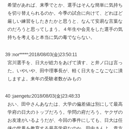
希望があれば、来季でとか、選手はそんな簡単に気持ち
を切り替えられるのか。今季の試合に向けて、どれほど
厳しい練習をしたきたかと思うと、なんて安易な言葉な
のだろうと思ってしまう。４年生や会見をした選手の気
持ちを考えると本当に気の毒でならない。
39 :
nor*****
:
2018/08/03(金)23:50:11
宮川選手を、日大が総力をあげて潰す、と井ノ口は言っ
た。いやいや、田中理事長が、軽く日大をこなごなに潰
しますよ。来年の受験者数がみもの
40 :
jaengetu
:
2018/08/03(金)23:48:33
おい、田中さんあなたは、大学の偏差値は別にして最高
学府の日大のトップだろう。学問の府だろう。ヤクザの
お友達がいるようだが、今回の事件にしても、日大は任
侠の世界を教育する最高学府なのか。田中さんよ、貴方