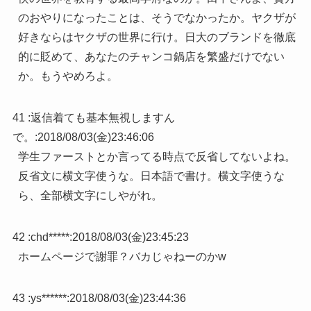
のおやりになったことは、そうでなかったか。ヤクザが
好きならはヤクザの世界に行け。日大のブランドを徹底
的に貶めて、あなたのチャンコ鍋店を繁盛だけでない
か。もうやめろよ。
41 :
返信着ても基本無視しますん
で。
:
2018/08/03(金)23:46:06
学生ファーストとか言ってる時点で反省してないよね。
反省文に横文字使うな。日本語で書け。横文字使うな
ら、全部横文字にしやがれ。
42 :
chd*****
:
2018/08/03(金)23:45:23
ホームページで謝罪？バカじゃねーのかw
43 :
ys******
:
2018/08/03(金)23:44:36