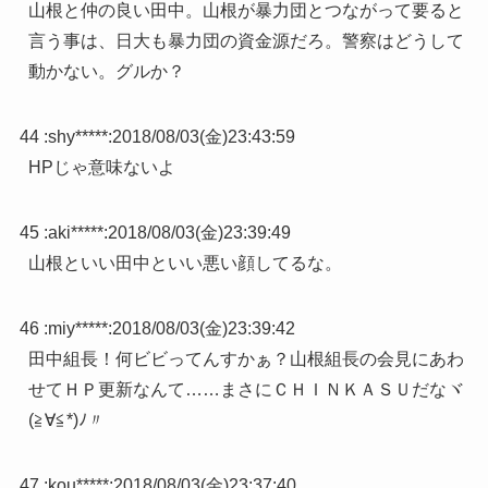
山根と仲の良い田中。山根が暴力団とつながって要ると
言う事は、日大も暴力団の資金源だろ。警察はどうして
動かない。グルか？
44 :
shy*****
:
2018/08/03(金)23:43:59
HPじゃ意味ないよ
45 :
aki*****
:
2018/08/03(金)23:39:49
山根といい田中といい悪い顔してるな。
46 :
miy*****
:
2018/08/03(金)23:39:42
田中組長！何ビビってんすかぁ？山根組長の会見にあわ
せてＨＰ更新なんて……まさにＣＨＩＮＫＡＳＵだなヾ
(≧∀≦*)ﾉ〃
47 :
kou*****
:
2018/08/03(金)23:37:40