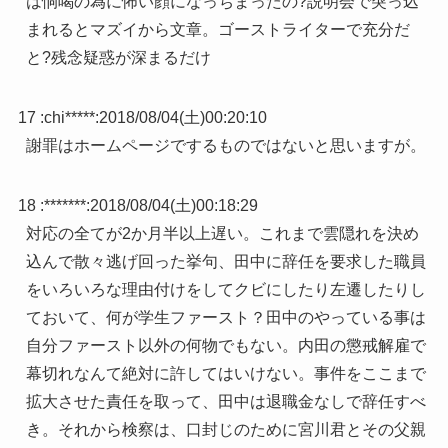
は恫喝の為に怖い顔になっちまったの?説明会で突っ込
まれるとマズイから文章。ゴーストライターで充分だ
と?残念疑惑が深まるだけ
17 :
chi*****
:
2018/08/04(土)00:20:10
謝罪はホームページでするものではないと思いますが。
18 :
*******
:
2018/08/04(土)00:18:29
対応の全てが2か月半以上遅い。これまで雲隠れを決め
込んで散々逃げ回った挙句、田中に辞任を要求した職員
をいろいろな理由付けをしてクビにしたり左遷したりし
ておいて、何が学生ファースト？田中のやっている事は
自分ファースト以外の何物でもない。内田の懲戒解雇で
幕切れなんて絶対に許してはいけない。事件をここまで
拡大させた責任を取って、田中は退職金なしで辞任すべ
き。それから検察は、口封じのために宮川君とその父親