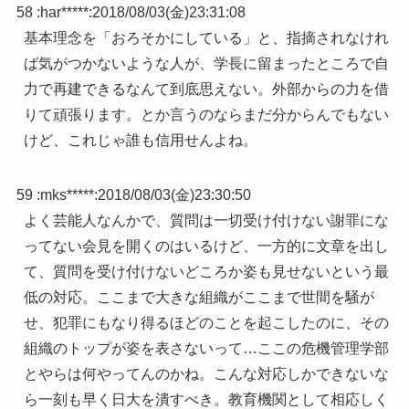
58 :
har*****
:
2018/08/03(金)23:31:08
基本理念を「おろそかにしている」と、指摘されなけれ
ば気がつかないような人が、学長に留まったところで自
力で再建できるなんて到底思えない。外部からの力を借
りて頑張ります。とか言うのならまだ分からんでもない
けど、これじゃ誰も信用せんよね。
59 :
mks*****
:
2018/08/03(金)23:30:50
よく芸能人なんかで、質問は一切受け付けない謝罪にな
ってない会見を開くのはいるけど、一方的に文章を出し
て、質問を受け付けないどころか姿も見せないという最
低の対応。ここまで大きな組織がここまで世間を騒が
せ、犯罪にもなり得るほどのことを起こしたのに、その
組織のトップが姿を表さないって…ここの危機管理学部
とやらは何やってんのかね。こんな対応しかできないな
ら一刻も早く日大を潰すべき。教育機関として相応しく