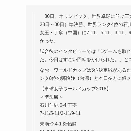
30日、オリンピック、世界卓球に並ぶ三
28日～30日）準決勝、世界ランク4位の
女王・丁寧（中国）に7-11、5-11、3-1
かった。
試合後のインタビューでは「1ゲームも取
た。今日はすごい回転をかけられた。」と
なお、ワールドカップは3位決定戦があるた
ンク8位の鄭怡静（台湾）と本日夕方に銅
【卓球女子ワールドカップ2018】
＜準決勝＞
石川佳純 0-4 丁寧
7-11/5-11/3-11/9-11
朱雨玲 4-1 鄭怡静