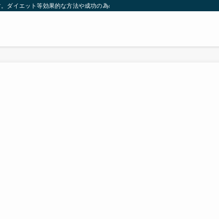
す。ダイエット等効果的な方法や成功の為の秘訣等。太ったり悩んでいる方々が簡