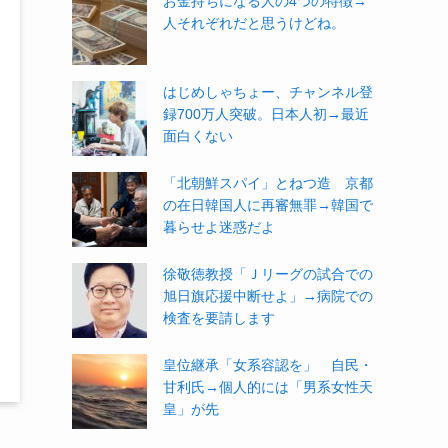
お金持ちになる人の4つの特徴→
人それぞれだと思うけどね。
はじめしゃちょー、チャンネル登
録700万人突破。日本人初→最近
面白くない
「北朝鮮スパイ」とねつ造 京都
の在日韓国人に再審無罪→韓国で
暮らせよ迷惑だよ
徐敬徳教授「Ｊリーグの試合での
旭日旗応援中断せよ」→病院での
検査を要請します
皇位継承「女系容認を」 自民・
甘利氏→個人的には「男系女性天
皇」が先