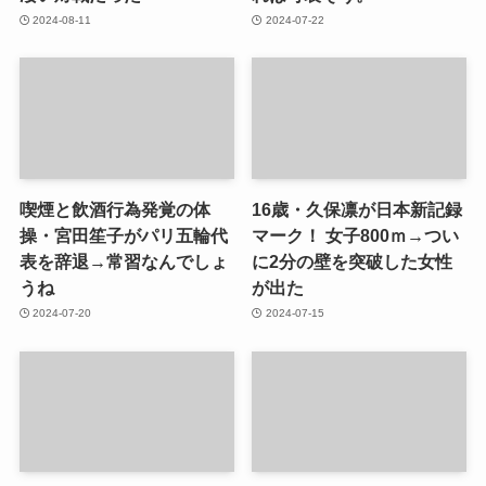
2024-08-11
2024-07-22
喫煙と飲酒行為発覚の体
16歳・久保凛が日本新記録
操・宮田笙子がパリ五輪代
マーク！ 女子800ｍ→つい
表を辞退→常習なんでしょ
に2分の壁を突破した女性
うね
が出た
2024-07-20
2024-07-15