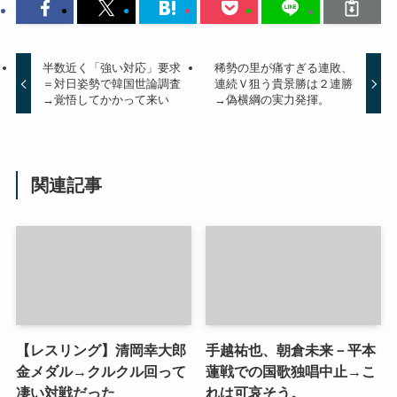
半数近く「強い対応」要求
稀勢の里が痛すぎる連敗、
＝対日姿勢で韓国世論調査
連続Ｖ狙う貴景勝は２連勝
→覚悟してかかって来い
→偽横綱の実力発揮。
関連記事
【レスリング】清岡幸大郎
手越祐也、朝倉未来－平本
金メダル→クルクル回って
蓮戦での国歌独唱中止→こ
凄い対戦だった
れは可哀そう。