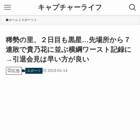
キャプチャーライフ
ホーム
スポーツ
稀勢の里、２日目も黒星…先場所から７
連敗で貴乃花に並ぶ横綱ワースト記録に
→引退会見は早い方が良い
広告
2019-01-14
スポーツ