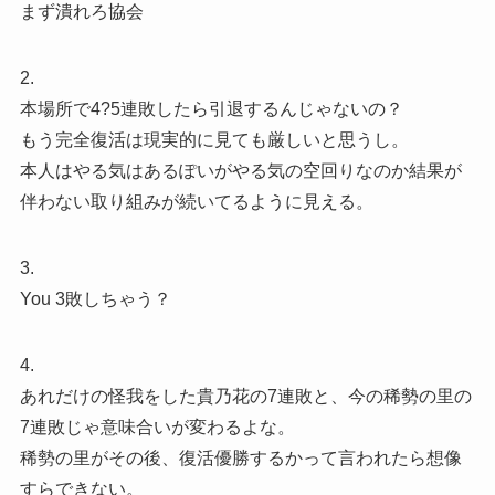
まず潰れろ協会
2.
本場所で4?5連敗したら引退するんじゃないの？
もう完全復活は現実的に見ても厳しいと思うし。
本人はやる気はあるぽいがやる気の空回りなのか結果が
伴わない取り組みが続いてるように見える。
3.
You 3敗しちゃう？
4.
あれだけの怪我をした貴乃花の7連敗と、今の稀勢の里の
7連敗じゃ意味合いが変わるよな。
稀勢の里がその後、復活優勝するかって言われたら想像
すらできない。