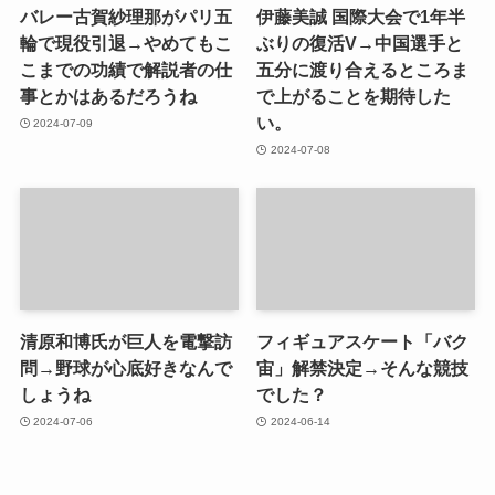
バレー古賀紗理那がパリ五
伊藤美誠 国際大会で1年半
輪で現役引退→やめてもこ
ぶりの復活V→中国選手と
こまでの功績で解説者の仕
五分に渡り合えるところま
事とかはあるだろうね
で上がることを期待した
い。
2024-07-09
2024-07-08
清原和博氏が巨人を電撃訪
フィギュアスケート「バク
問→野球が心底好きなんで
宙」解禁決定→そんな競技
しょうね
でした？
2024-07-06
2024-06-14