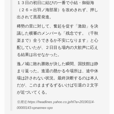
１３日の初日に結びの一番で小結・御嶽海
（２６＝出羽ノ海部屋）を攻めきれず、押し
出されて黒星発進。
稀勢の里に対して、奮起を促す「激励」を決
議した横審のメンバーも「残念です。（千秋
楽まで）全うできるか不安になります」と心
配していたが、２日目も場内の大歓声に応え
る結果は出せなかった。
逸ノ城に敗れ勝敗が決した瞬間、国技館は静
まり返った。進退の懸かる今場所は、途中休
場は許されない状況。最終決断するのは本人
だが、このままずるずるいけば引退の２文字
が近づいてくる。
引用元:https://headlines.yahoo.co.jp/hl?a=20190114-
00000143-spnannex-spo