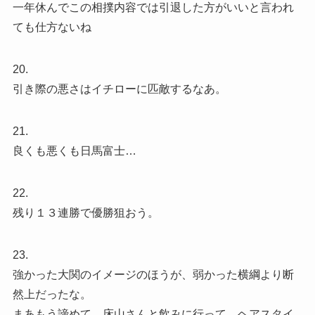
一年休んでこの相撲内容では引退した方がいいと言われ
ても仕方ないね
20.
引き際の悪さはイチローに匹敵するなあ。
21.
良くも悪くも日馬富士…
22.
残り１３連勝で優勝狙おう。
23.
強かった大関のイメージのほうが、弱かった横綱より断
然上だったな。
まあもう諦めて、床山さんと飲みに行って、ヘアスタイ