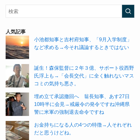
人気記事
小池都知事と吉村府知事、「9月入学制度」
など求める→今それ議論するときではない
誕生！森保監督に２年３億、サポート役西野
氏浮上も→「会長交代」に全く触れないマス
コミの気持ち悪さ。
埋め立て承認撤回へ 翁長知事、あす27日
10時半に会見→戒厳令の発令ですね沖縄県
警に米軍の強制退去命令ですね
お金持ちになる人の4つの特徴→人それぞれ
だと思うけどね。