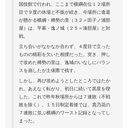
国技館で行われ、ここまで横綱在位１２場所
目で９度の休場と不振が続き、今場所に進退
が懸かる横綱・稀勢の里（３２＝田子ノ浦部
屋）は、平幕・逸ノ城（２５＝湊部屋）と対
戦。
立ち合いがなかなか合わず、４度目で立った
ものの精彩を欠いた相撲だった。突き、押し
で攻めた稀勢の里は、逸城のいなしにバラン
スを崩したが土俵際で残す。
しかし、再び攻めようとしたところではたか
れ、あえなく転がり、初日に続いて黒星を喫
した。これで昨年秋場所からは７連敗（不戦
敗を除く）。１５日制定着後では、貴乃花の
７連敗に並ぶ横綱のワースト記録となってし
まった。