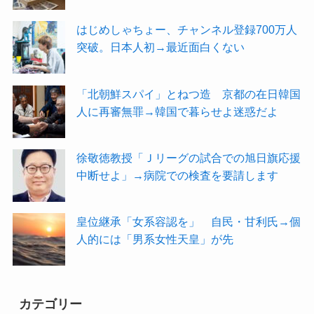
はじめしゃちょー、チャンネル登録700万人
突破。日本人初→最近面白くない
「北朝鮮スパイ」とねつ造 京都の在日韓国
人に再審無罪→韓国で暮らせよ迷惑だよ
徐敬徳教授「Ｊリーグの試合での旭日旗応援
中断せよ」→病院での検査を要請します
皇位継承「女系容認を」 自民・甘利氏→個
人的には「男系女性天皇」が先
カテゴリー