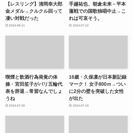
【レスリング】清岡幸大郎
手越祐也、朝倉未来－平本
金メダル→クルクル回って
蓮戦での国歌独唱中止→こ
凄い対戦だった
れは可哀そう。
2024-08-11
2024-07-22
喫煙と飲酒行為発覚の体
16歳・久保凛が日本新記録
操・宮田笙子がパリ五輪代
マーク！ 女子800ｍ→つい
表を辞退→常習なんでしょ
に2分の壁を突破した女性
うね
が出た
2024-07-20
2024-07-15