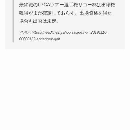
最終戦のLPGAツアー選手権リコー杯は出場権
獲得がまだ確定しておらず、出場資格を得た
場合も出否は未定。
引用元:https://headlines.yahoo.co.jp/hl?a=20191116-
00000162-spnannex-golf