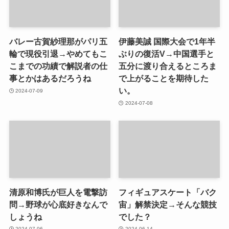
バレー古賀紗理那がパリ五
伊藤美誠 国際大会で1年半
輪で現役引退→やめてもこ
ぶりの復活V→中国選手と
こまでの功績で解説者の仕
五分に渡り合えるところま
事とかはあるだろうね
で上がることを期待した
い。
2024-07-09
2024-07-08
清原和博氏が巨人を電撃訪
フィギュアスケート「バク
問→野球が心底好きなんで
宙」解禁決定→そんな競技
しょうね
でした？
2024-07-06
2024-06-14