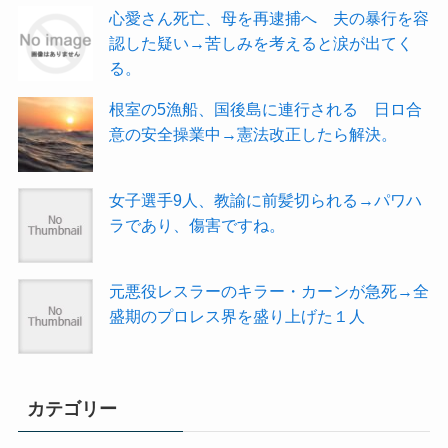
心愛さん死亡、母を再逮捕へ 夫の暴行を容
認した疑い→苦しみを考えると涙が出てく
る。
根室の5漁船、国後島に連行される 日ロ合
意の安全操業中→憲法改正したら解決。
女子選手9人、教諭に前髪切られる→パワハ
ラであり、傷害ですね。
元悪役レスラーのキラー・カーンが急死→全
盛期のプロレス界を盛り上げた１人
カテゴリー