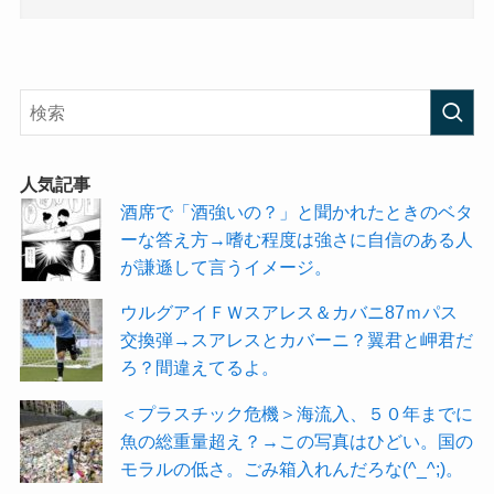
人気記事
酒席で「酒強いの？」と聞かれたときのベタ
ーな答え方→嗜む程度は強さに自信のある人
が謙遜して言うイメージ。
ウルグアイＦＷスアレス＆カバニ87ｍパス
交換弾→スアレスとカバーニ？翼君と岬君だ
ろ？間違えてるよ。
＜プラスチック危機＞海流入、５０年までに
魚の総重量超え？→この写真はひどい。国の
モラルの低さ。ごみ箱入れんだろな(^_^;)。