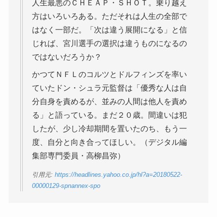
人生最悪のＣＨＥＡＰ・ＳＨＯＴ。乗り越え
方はいろいろある。ただそれは人生の全部で
はなく一部だ。「次は違う展開になる」と信
じれば、宮川選手の選択は違うものになるの
ではないだろうか？
かつてＮＦＬのコルツとドルフィンズを率い
ていたドン・シュラ元監督は「優秀な人は自
分自身を責めるが、並みの人間は他人を責め
る」と語っている。まだ２０歳。間違いは犯
したが、少し冷却期間を置いたのち、もう一
度、自分と向き合ってほしい。（デジタル編
集部専門委員・高柳昌弥）
引用元:
https://headlines.yahoo.co.jp/hl?a=20180522-
00000129-spnannex-spo