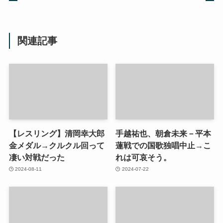
関連記事
【レスリング】清岡幸大郎
手越祐也、朝倉未来－平本
金メダル→クルクル回って
蓮戦での国歌独唱中止→こ
凄い対戦だった
れは可哀そう。
2024-08-11
2024-07-22