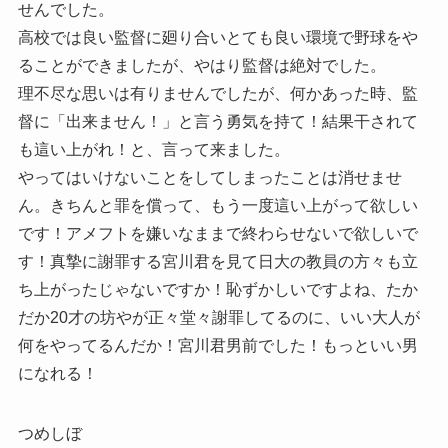
せんでした。
高校では良い監督に廻り合いとても良い環境で野球をや
ることができましたが、やはり監督は絶対でした。
理不尽な思いは有りませんでしたが、何かあった時、監
督に「出来ません！」と言う勇気を持て！結果干されて
も這い上がれ！と、言って来ました。
やってはいけないことをしてしまったことは消せませ
ん。きちんと罪を償って、もう一度這い上がって欲しい
です！アメフトを嫌いなままで終わらせないで欲しいで
す！真摯に謝罪する宮川君を見て日大の教員の方々も立
ち上がったじゃないですか！恥ずかしいですよね、たか
だか20才の坊やが正々堂々謝罪してるのに、いい大人が
何をやってるんだか！宮川君男前でした！もっといい男
になれる！
つめしぼ