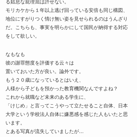
る姑息な屁理屈は許せない。
モリカケから１年以上逃げ回っている安倍も同じ構図、
地位にすがりつく情け無い姿を見せられるのはうんざり
だ。こちらも、事実を明らかにして国民が納得する対応
をして欲しい。
なもなも
彼の謝罪態度を評価する云々は
置いておいた方が良い。論外です。
もう２０歳になっているとはいえ、
人様から子どもを預かった教育機関なんですよね？
これから就職など未来のある学生に、
「けじめ」と言ってこうやって立たせること自体、日本
大学という学校法人自体に嫌悪感を感じた人もいたと思
います。
とある写真が流失していましたが…