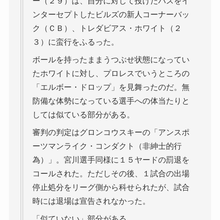
ー（２９）は、自分に対して投げたパスをイ
ンターセプトしたビルズの新人コーナーバッ
ク（ＣＢ）、トレダビアス・ホワイト（２
３）に蛮行をふるった。
ボールを持ったままうつぶせ状態になってい
たホワイトに対し、プロレスでいうところの
「エルボー・ドロップ」を見舞ったのだ。無
防備な体勢になっている選手への体当たりと
しては似ている部分がある。
審判の判定はグロンコウスキーの「アンスポ
ーツマンライク・コンダクト（非紳士的行
為）」。宮川選手同様に１５ヤードの罰退を
コールされた。ただしその後、１試合の出場
停止処分をリーグ側から科せられたが、試合
時には退場は宣告されなかった。
「似ていない」部分がある。