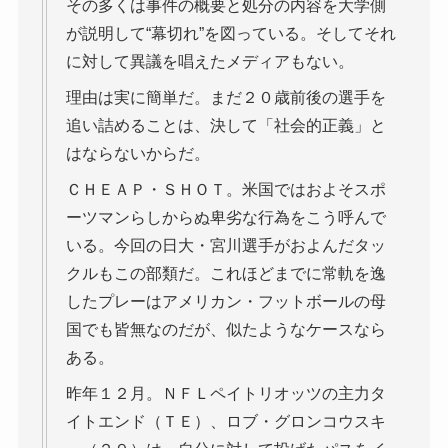
その多くは事件の概要と処分の内容を大学側
が説明して“幕切れ”を図っている。そしてそれ
に対して異議を唱えたメディアもない。
理由は実に簡単だ。まだ２０歳前後の選手を
追い詰めることは、決して「社会的正義」と
はならないからだ。
ＣＨＥＡＰ・ＳＨＯＴ。米国ではおよそスポ
ーツマンらしからぬ卑劣な行為をこう呼んで
いる。今回の日大・宮川選手がおよんだタッ
クルもこの部類だ。これほどまでに常軌を逸
したプレーはアメリカン・フットボールの母
国でも皆無なのだが、似たようなケースなら
ある。
昨年１２月。ＮＦＬペイトリオッツの主力タ
イトエンド（ＴＥ）、ロブ・グロンコウスキ