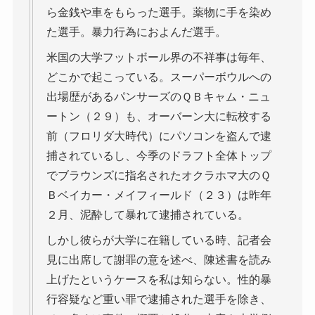
ら金銭や車をもらった選手。薬物に手を染め
た選手。暴力行為におよんだ選手。
米国の大学フットボール界の不祥事は毎年、
どこかで起こっている。スーパーボウルへの
出場歴があるパンサーズのＱＢキャム・ニュ
ートン（２９）も、オーバーン大に転校する
前（フロリダ大時代）にパソコンを盗んで逮
捕されているし、今季のドラフト全体トップ
でブラウンズに指名されたオクラホマ大のＱ
Ｂベイカー・メイフィールド（２３）は昨年
２月、泥酔して暴れて逮捕されている。
しかし彼らが大学に在籍している時、記者会
見に出席して謝罪の意を述べ、陳述書を読み
上げたというケースを私は知らない。性的暴
行容疑など重い罪で逮捕された選手を除き、