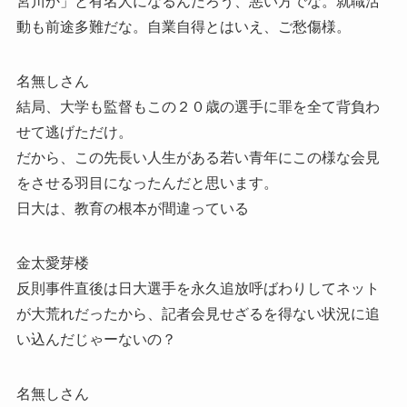
宮川か」と有名人になるんだろう、悪い方でな。就職活
動も前途多難だな。自業自得とはいえ、ご愁傷様。
名無しさん
結局、大学も監督もこの２０歳の選手に罪を全て背負わ
せて逃げただけ。
だから、この先長い人生がある若い青年にこの様な会見
をさせる羽目になったんだと思います。
日大は、教育の根本が間違っている
金太愛芽楼
反則事件直後は日大選手を永久追放呼ばわりしてネット
が大荒れだったから、記者会見せざるを得ない状況に追
い込んだじゃーないの？
名無しさん