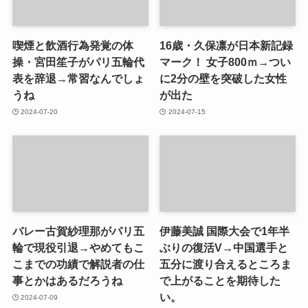
喫煙と飲酒行為発覚の体
16歳・久保凛が日本新記録
操・宮田笙子がパリ五輪代
マーク！ 女子800ｍ→つい
表を辞退→常習なんでしょ
に2分の壁を突破した女性
うね
が出た
2024-07-20
2024-07-15
バレー古賀紗理那がパリ五
伊藤美誠 国際大会で1年半
輪で現役引退→やめてもこ
ぶりの復活V→中国選手と
こまでの功績で解説者の仕
五分に渡り合えるところま
事とかはあるだろうね
で上がることを期待した
い。
2024-07-09