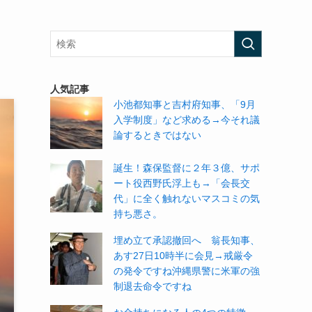
人気記事
小池都知事と吉村府知事、「9月
入学制度」など求める→今それ議
論するときではない
誕生！森保監督に２年３億、サポ
ート役西野氏浮上も→「会長交
代」に全く触れないマスコミの気
持ち悪さ。
埋め立て承認撤回へ 翁長知事、
あす27日10時半に会見→戒厳令
の発令ですね沖縄県警に米軍の強
制退去命令ですね