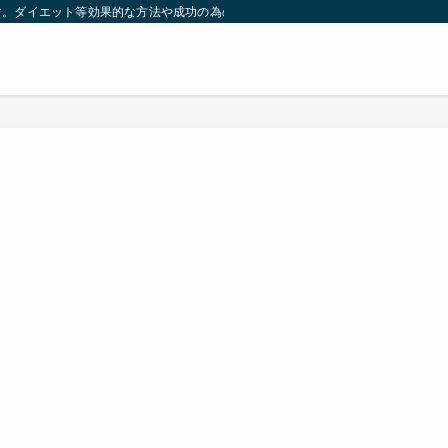
す。ダイエット等効果的な方法や成功の為の秘訣等。太ったり悩んでいる方々が簡