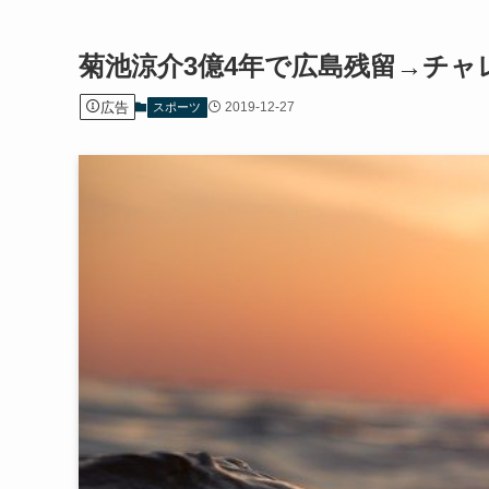
菊池涼介3億4年で広島残留→チ
広告
2019-12-27
スポーツ