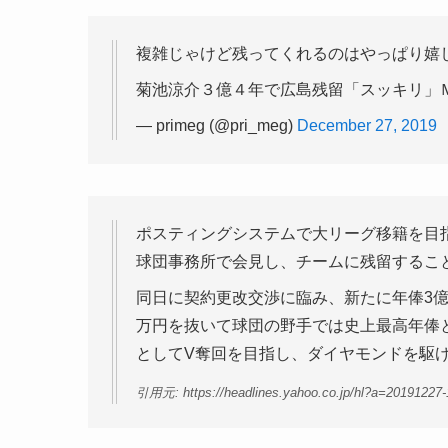
複雑じゃけど残ってくれるのはやっぱり嬉しい( ´
菊池涼介３億４年で広島残留「スッキリ」
— primeg (@pri_meg)
December 27, 2019
ポスティングシステムで大リーグ移籍を目指
球団事務所で会見し、チームに残留するこ
同日に契約更改交渉に臨み、新たに年俸3億
万円を抜いて球団の野手では史上最高年俸
としてV奪回を目指し、ダイヤモンドを駆
引用元: https://headlines.yahoo.co.jp/hl?a=20191227-