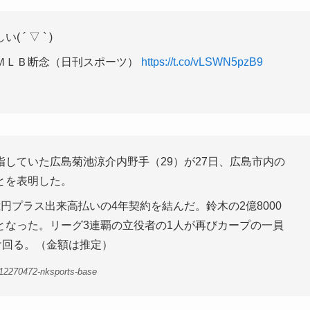
 ▽ ` )
ＭＬＢ断念（日刊スポーツ）
https://t.co/vLSWN5pzB9
していた広島菊池涼介内野手（29）が27日、広島市内の
とを表明した。
円プラス出来高払いの4年契約を結んだ。鈴木の2億8000
となった。リーグ3連覇の立役者の1人が再びカープの一員
け回る。（金額は推定）
12270472-nksports-base