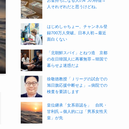
お金持ちになる人の4つの特徴→
人それぞれだと思うけどね。
はじめしゃちょー、チャンネル登
録700万人突破。日本人初→最近
面白くない
「北朝鮮スパイ」とねつ造 京都
の在日韓国人に再審無罪→韓国で
暮らせよ迷惑だよ
徐敬徳教授「Ｊリーグの試合での
旭日旗応援中断せよ」→病院での
検査を要請します
皇位継承「女系容認を」 自民・
甘利氏→個人的には「男系女性天
皇」が先