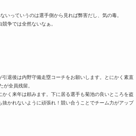
れないっていうのは選手側から見れば弊害だし、気の毒。
由競争では全然ないなぁ。
が引退後は内野守備走塁コーチをお願いします。とにかく素直
たが全員残留。
にかく来年は頼みます。下に居る選手も菊池の良いところを盗
も抜かれないように頑張れ！競い合うことでチーム力がアップ