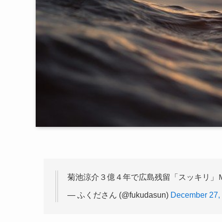
菊池涼介３億４年で広島残留「スッキリ」
— ふくださん (@fukudasun)
December 27,