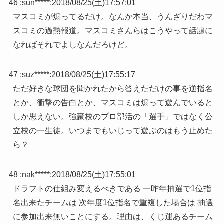
46 :
sun*****
:
2018/08/25(土)17:57:01
マスコミが煽ってるだけ。なんか本当、うんざりだわマ
スコミの過熱報道。マスコミさんらはこうやって話題に
なればそれでよしなんだろけど。
47 :
suz*****
:
2018/08/25(土)17:55:17
ただ好きな球団を聞かれたから答えただけの事を逆指名
とか、衝撃の告白とか、マスコミは煽って遊んでいると
しか思えない。強豪校のプロ部活の「選手」ではなく公
立校の一生徒。いつまでもいじって遊ぶのはもう止めた
ら？
48 :
nak*****
:
2018/08/25(土)17:55:01
ドラフトの仕組み変えるべきである 一昨年抽選で1位指
名出来たチームは 次年度1位指名で重複した場合は 抽選
に参加出来無いことにする。理由は、くじ運あるチーム