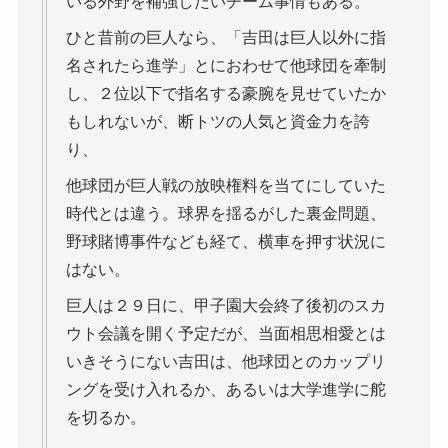
いる外野を補強したいチーム事情もある。
ひと昔前の巨人なら、「吉田は巨人以外に指
名されたら進学」とにおわせて他球団を牽制
し、２位以下で指名する豪腕を見せていたか
もしれないが、断トツの人気と資金力を誇
り、
他球団が巨人戦の放映権料を当てにしていた
時代とは違う。球界を揺るがした裏金問題、
野球賭博事件なども経て、横車を押す状況に
はない。
巨人は２９日に、甲子園大会終了後初のスカ
ウト会議を開く予定だが、当面相思相愛とは
いきそうにない吉田は、他球団とのカップリ
ングを受け入れるか、あるいは大学進学に舵
を切るか。