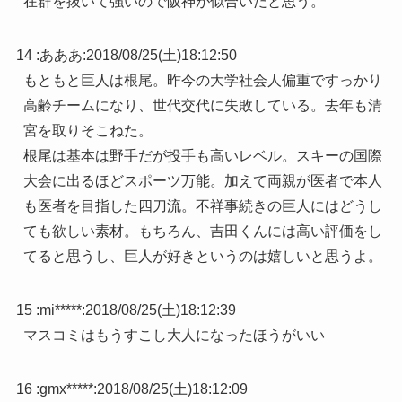
在群を抜いて強いので阪神が似合いだと思う。
14 :
あああ
:
2018/08/25(土)18:12:50
もともと巨人は根尾。昨今の大学社会人偏重ですっかり
高齢チームになり、世代交代に失敗している。去年も清
宮を取りそこねた。
根尾は基本は野手だが投手も高いレベル。スキーの国際
大会に出るほどスポーツ万能。加えて両親が医者で本人
も医者を目指した四刀流。不祥事続きの巨人にはどうし
ても欲しい素材。もちろん、吉田くんには高い評価をし
てると思うし、巨人が好きというのは嬉しいと思うよ。
15 :
mi*****
:
2018/08/25(土)18:12:39
マスコミはもうすこし大人になったほうがいい
16 :
gmx*****
:
2018/08/25(土)18:12:09