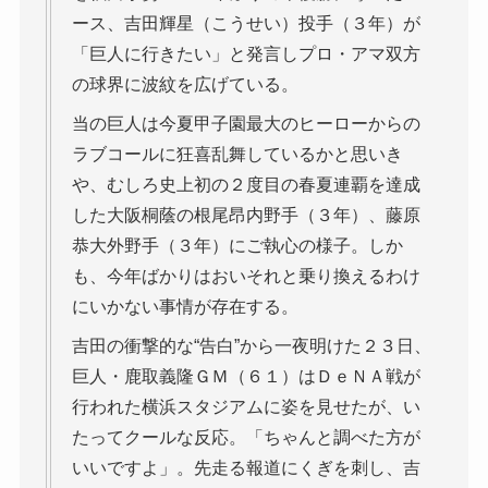
ース、吉田輝星（こうせい）投手（３年）が
「巨人に行きたい」と発言しプロ・アマ双方
の球界に波紋を広げている。
当の巨人は今夏甲子園最大のヒーローからの
ラブコールに狂喜乱舞しているかと思いき
や、むしろ史上初の２度目の春夏連覇を達成
した大阪桐蔭の根尾昂内野手（３年）、藤原
恭大外野手（３年）にご執心の様子。しか
も、今年ばかりはおいそれと乗り換えるわけ
にいかない事情が存在する。
吉田の衝撃的な“告白”から一夜明けた２３日、
巨人・鹿取義隆ＧＭ（６１）はＤｅＮＡ戦が
行われた横浜スタジアムに姿を見せたが、い
たってクールな反応。「ちゃんと調べた方が
いいですよ」。先走る報道にくぎを刺し、吉