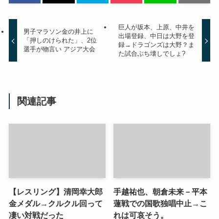
巨人が坂本、上原、中井を
男子マラソン金の井上に
出場登録、中日は大野を登
「押しのけられた」、2位
録→ドラゴンズは大野？ま
選手が物言い アジア大会
た試合ぶち壊しでしょ?
関連記事
【レスリング】清岡幸大郎
手越祐也、朝倉未来－平本
金メダル→クルクル回って
蓮戦での国歌独唱中止→こ
凄い対戦だった
れは可哀そう。