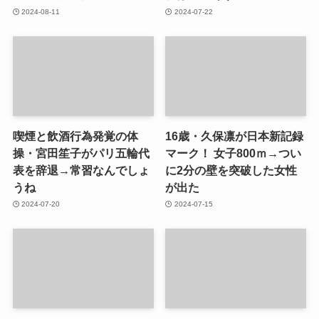
2024-08-11
2024-07-22
喫煙と飲酒行為発覚の体
16歳・久保凛が日本新記録
操・宮田笙子がパリ五輪代
マーク！ 女子800ｍ→つい
表を辞退→常習なんでしょ
に2分の壁を突破した女性
うね
が出た
2024-07-20
2024-07-15