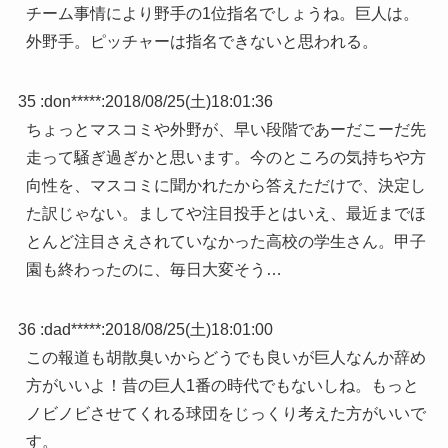
チーム事情により野手の1位指名でしょうね。巨人は。
外野手。ピッチャーは指名できないと思われる。
35 :
don*****
:
2018/08/25(土)18:01:36
ちょっとマスコミや外野が、早い段階であーだこーだ先
走って騒ぎ過ぎかと思います。今のところの気持ちや方
向性を、マスコミに聞かれたから答えただけで、決定し
た訳じゃない。ましてや注目投手とはいえ、最近までほ
とんど注目さえされていなかった高校の学生さん。甲子
園も終わったのに、毎日大変そう…
36 :
dad*****
:
2018/08/25(土)18:01:00
この報道も胡散臭いからどうでも良いが巨人なんか辞め
方がいいよ！昔の巨人1番の時代でもないしね。もっと
ノビノビさせてくれる球団をじっくり考えた方がいいで
す。