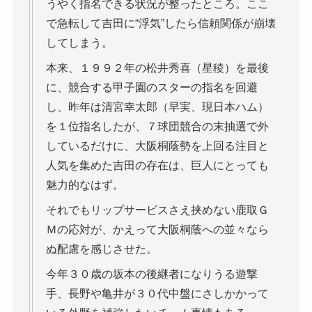
うやく指名できる状況が整ったところ。ここ
で急転して吉田に“浮気”したら信頼関係が崩壊
してしまう。
本来、１９９２年の松井秀喜（星稜）を最後
に、競合する甲子園のスターの指名を回避
し、昨年は清宮幸太郎（早実、現日本ハム）
を１位指名したが、７球団競合の末抽選で外
しているだけに、大阪桐蔭勢を上回る注目と
人気を集めた吉田の存在は、巨人にとっても
魅力的なはず。
それでもリップサービスさえ挟めない鹿取Ｇ
Ｍの応対が、かえって大阪桐蔭への並々なら
ぬ配慮を感じさせた。
今年３０歳の坂本の後継者になりうる遊撃
手、長野や亀井が３０代中盤にさしかかって