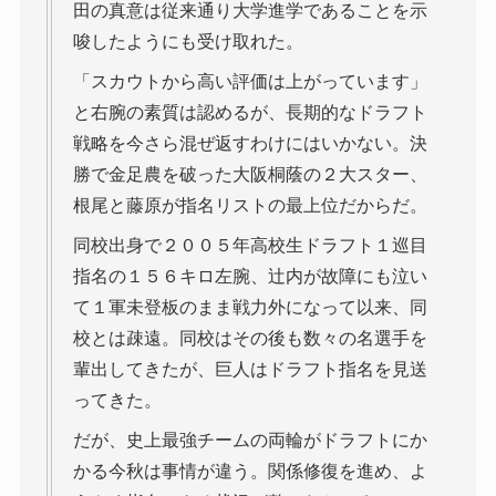
田の真意は従来通り大学進学であることを示
唆したようにも受け取れた。
「スカウトから高い評価は上がっています」
と右腕の素質は認めるが、長期的なドラフト
戦略を今さら混ぜ返すわけにはいかない。決
勝で金足農を破った大阪桐蔭の２大スター、
根尾と藤原が指名リストの最上位だからだ。
同校出身で２００５年高校生ドラフト１巡目
指名の１５６キロ左腕、辻内が故障にも泣い
て１軍未登板のまま戦力外になって以来、同
校とは疎遠。同校はその後も数々の名選手を
輩出してきたが、巨人はドラフト指名を見送
ってきた。
だが、史上最強チームの両輪がドラフトにか
かる今秋は事情が違う。関係修復を進め、よ