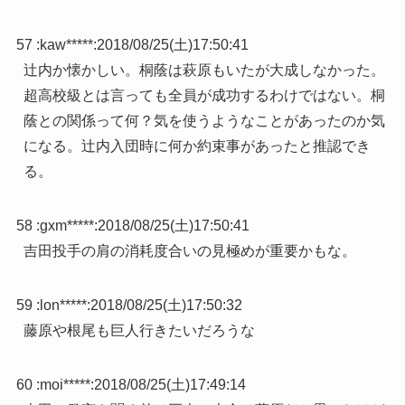
57 :
kaw*****
:
2018/08/25(土)17:50:41
辻内か懐かしい。桐蔭は萩原もいたが大成しなかった。
超高校級とは言っても全員が成功するわけではない。桐
蔭との関係って何？気を使うようなことがあったのか気
になる。辻内入団時に何か約束事があったと推認でき
る。
58 :
gxm*****
:
2018/08/25(土)17:50:41
吉田投手の肩の消耗度合いの見極めが重要かもな。
59 :
lon*****
:
2018/08/25(土)17:50:32
藤原や根尾も巨人行きたいだろうな
60 :
moi*****
:
2018/08/25(土)17:49:14