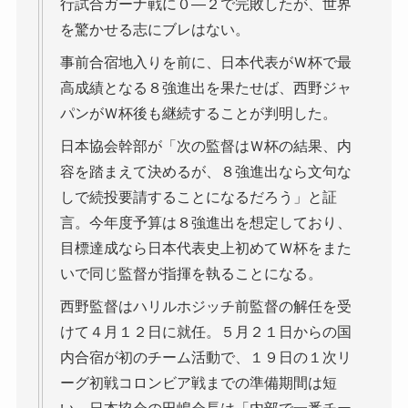
行試合ガーナ戦に０―２で完敗したが、世界
を驚かせる志にブレはない。
事前合宿地入りを前に、日本代表がＷ杯で最
高成績となる８強進出を果たせば、西野ジャ
パンがＷ杯後も継続することが判明した。
日本協会幹部が「次の監督はＷ杯の結果、内
容を踏まえて決めるが、８強進出なら文句な
しで続投要請することになるだろう」と証
言。今年度予算は８強進出を想定しており、
目標達成なら日本代表史上初めてＷ杯をまた
いで同じ監督が指揮を執ることになる。
西野監督はハリルホジッチ前監督の解任を受
けて４月１２日に就任。５月２１日からの国
内合宿が初のチーム活動で、１９日の１次リ
ーグ初戦コロンビア戦までの準備期間は短