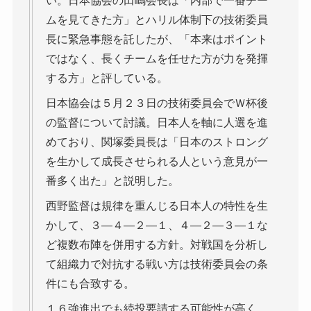
い。日本協会の田嶋会長は「内部で一番チー
ムを見てきた方」とハリル体制下の技術委員
長に緊急事態を託したが、「本来はポイント
ではなく、長くチームを任せた方が力を発揮
する方」と評している。
日本協会は５月２３日の技術委員会でＷ杯後
の監督について討議。日本人を軸に人選を進
めており、関塚委員長は「日本のストロング
を生かして成長させられる人という意見が一
番多く出た」と説明した。
西野監督は規律を重んじる日本人の特性を生
かして、３―４―２―１、４―２―３―１な
ど複数布陣を併用する方針。対戦国を分析し
て組織力で対抗する戦い方は技術委員会の条
件にも合致する。
１６強進出でも続投要請する可能性が高く、