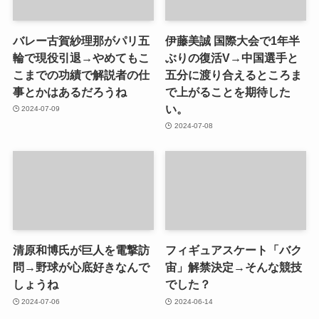
バレー古賀紗理那がパリ五
伊藤美誠 国際大会で1年半
輪で現役引退→やめてもこ
ぶりの復活V→中国選手と
こまでの功績で解説者の仕
五分に渡り合えるところま
事とかはあるだろうね
で上がることを期待した
い。
2024-07-09
2024-07-08
清原和博氏が巨人を電撃訪
フィギュアスケート「バク
問→野球が心底好きなんで
宙」解禁決定→そんな競技
しょうね
でした？
2024-07-06
2024-06-14