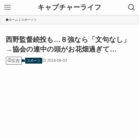
キャプチャーライフ
ホーム
スポーツ
西野監督続投も…８強なら「文句なし」
→協会の連中の頭がお花畑過ぎて…
広告
2018-06-03
スポーツ