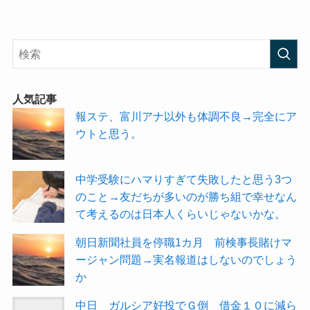
人気記事
報ステ、富川アナ以外も体調不良→完全にア
ウトと思う。
中学受験にハマりすぎて失敗したと思う3つ
のこと→友だちが多いのが勝ち組で幸せなん
て考えるのは日本人くらいじゃないかな。
朝日新聞社員を停職1カ月 前検事長賭けマ
ージャン問題→実名報道はしないのでしょう
か
中日 ガルシア好投でＧ倒 借金１０に減ら