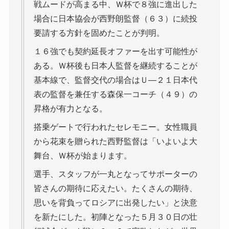
戦ムードが高まる中、Ｗ杯で８強に進出した
場合に日本協会が西野朗監督（６３）に続投
要請する方針を固めたことが判明。
１６強でも契約延長オファーを出す可能性が
ある。Ｗ杯後も日本人監督を継続することが
基本線で、監督交代の場合はＵ―２１日本代
表の監督を兼任する森保一コーチ（４９）の
昇格が有力となる。
搭乗ゲートで行われたセレモニー。女性職員
から花束を贈られた西野監督は「いよいよ大
舞台、Ｗ杯が始まります。
選手、スタッフが一丸となってサポーターの
皆さんの期待に応えたい。たくさんの期待、
思いを背負ってロシアに出発したい」と決意
を新たにした。初陣となった５月３０日の壮