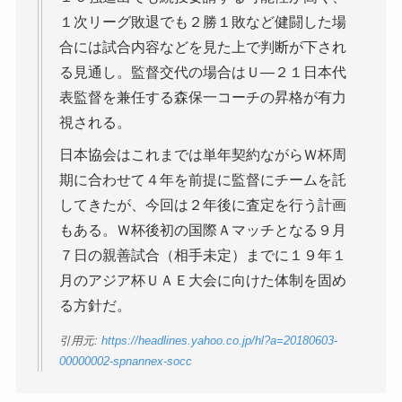
１次リーグ敗退でも２勝１敗など健闘した場
合には試合内容などを見た上で判断が下され
る見通し。監督交代の場合はＵ―２１日本代
表監督を兼任する森保一コーチの昇格が有力
視される。
日本協会はこれまでは単年契約ながらＷ杯周
期に合わせて４年を前提に監督にチームを託
してきたが、今回は２年後に査定を行う計画
もある。Ｗ杯後初の国際Ａマッチとなる９月
７日の親善試合（相手未定）までに１９年１
月のアジア杯ＵＡＥ大会に向けた体制を固め
る方針だ。
引用元:
https://headlines.yahoo.co.jp/hl?a=20180603-
00000002-spnannex-socc