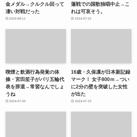
金メダル→クルクル回って
蓮戦での国歌独唱中止→こ
凄い対戦だった
れは可哀そう。
2024-08-11
2024-07-22
喫煙と飲酒行為発覚の体
16歳・久保凛が日本新記録
操・宮田笙子がパリ五輪代
マーク！ 女子800ｍ→つい
表を辞退→常習なんでしょ
に2分の壁を突破した女性
うね
が出た
2024-07-20
2024-07-15