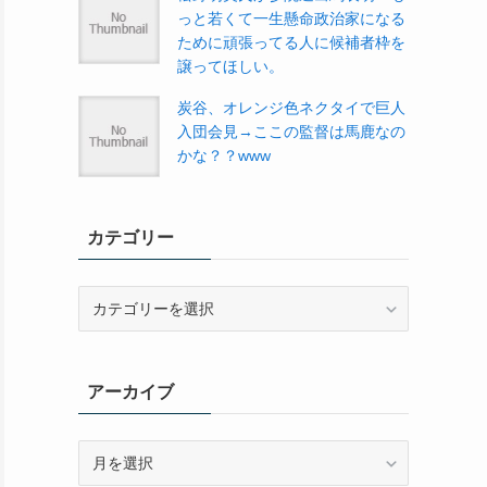
っと若くて一生懸命政治家になる
ために頑張ってる人に候補者枠を
譲ってほしい。
炭谷、オレンジ色ネクタイで巨人
入団会見→ここの監督は馬鹿なの
かな？？www
カテゴリー
カ
テ
ゴ
リ
アーカイブ
ー
ア
ー