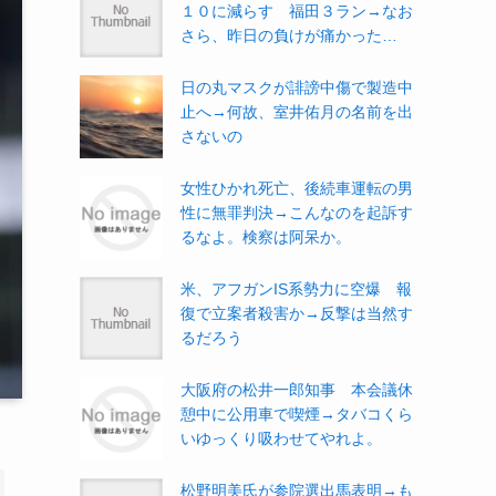
１０に減らす 福田３ラン→なお
さら、昨日の負けが痛かった…
日の丸マスクが誹謗中傷で製造中
止へ→何故、室井佑月の名前を出
さないの
女性ひかれ死亡、後続車運転の男
性に無罪判決→こんなのを起訴す
るなよ。検察は阿呆か。
米、アフガンIS系勢力に空爆 報
復で立案者殺害か→反撃は当然す
るだろう
大阪府の松井一郎知事 本会議休
憩中に公用車で喫煙→タバコくら
いゆっくり吸わせてやれよ。
松野明美氏が参院選出馬表明→も