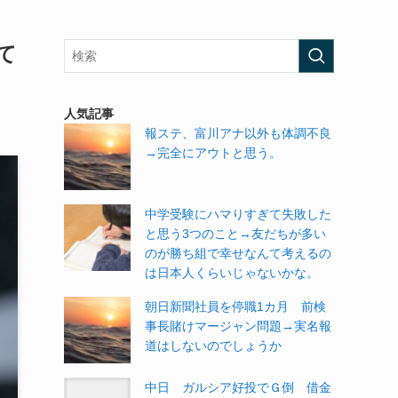
て
人気記事
報ステ、富川アナ以外も体調不良
→完全にアウトと思う。
中学受験にハマりすぎて失敗した
と思う3つのこと→友だちが多い
のが勝ち組で幸せなんて考えるの
は日本人くらいじゃないかな。
朝日新聞社員を停職1カ月 前検
事長賭けマージャン問題→実名報
道はしないのでしょうか
中日 ガルシア好投でＧ倒 借金