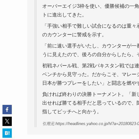
オーバーエイジ3枠を使い、優勝候補の一角
トに進出してきた。
「手強い相手で難しい試合になるのは重々承
のカウンターに警戒を示す。
「前に速い選手がいたし、カウンターが一
うに見えたので、後ろの自分からしたら、
初戦ネパール戦、第2戦パキスタン戦では連
ベンチから見守った。だからこそ、マレー
日本が勝つプレーをしたい」と闘志を燃や
負ければ終わりの決勝トーナメント。「新
出せれば勝てる相手だと思っているので、
指してピッチへと向かう。
引用元:https://headlines.yahoo.co.jp/hl?a=20180823-