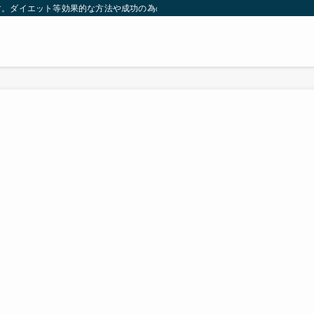
す。ダイエット等効果的な方法や成功の為の秘訣等。太ったり悩んでいる方々が簡