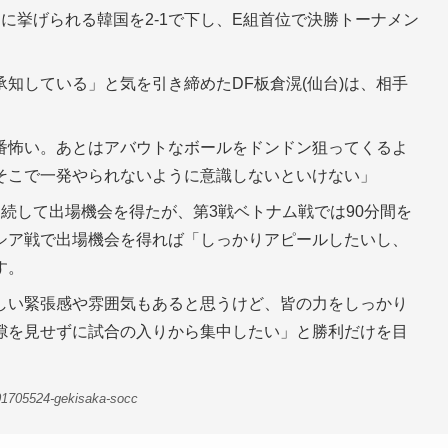
に挙げられる韓国を2-1で下し、E組首位で決勝トーナメン
知している」と気を引き締めたDF板倉滉(仙台)は、相手
番怖い。あとはアバウトなボールをドンドン狙ってくるよ
そこで一発やられないように意識しないといけない」
続して出場機会を得たが、第3戦ベトナム戦では90分間を
シア戦で出場機会を得れば「しっかりアピールしたいし、
す。
しい緊張感や雰囲気もあると思うけど、皆の力をしっかり
隙を見せずに試合の入りから集中したい」と勝利だけを目
01705524-gekisaka-socc