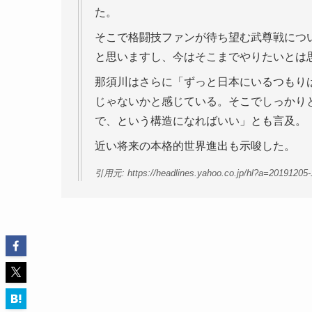
た。
そこで格闘技ファンが待ち望む武尊戦につ
と思いますし、今はそこまでやりたいとは
那須川はさらに「ずっと日本にいるつもり
じゃないかと感じている。そこでしっかり
で、という構造になればいい」とも言及。
近い将来の本格的世界進出も示唆した。
引用元: https://headlines.yahoo.co.jp/hl?a=20191205-