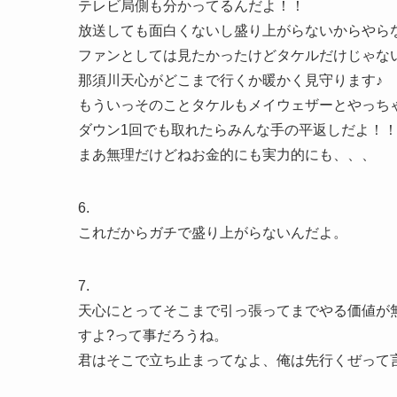
テレビ局側も分かってるんだよ！！
放送しても面白くないし盛り上がらないからやら
ファンとしては見たかったけどタケルだけじゃな
那須川天心がどこまで行くか暖かく見守ります♪
もういっそのことタケルもメイウェザーとやっち
ダウン1回でも取れたらみんな手の平返しだよ！！
まあ無理だけどねお金的にも実力的にも、、、
6.
これだからガチで盛り上がらないんだよ。
7.
天心にとってそこまで引っ張ってまでやる価値が
すよ?って事だろうね。
君はそこで立ち止まってなよ、俺は先行くぜって