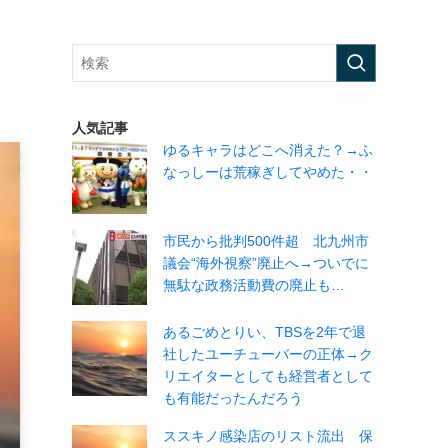
人気記事
ゆるキャラはどこへ消えた？→ふ
なっしーは荒稼ぎしてやめた・・
市民から批判500件超 北九州市
議会“海外視察”廃止へ→ついでに
無駄な政務活動費の廃止も…
あるごめとりい、TBSを2年で退
社したユーチューバーの正体→ク
リエイターとしても経営者として
も有能だったんだろう
ススキノ感染店のリスト流出 保