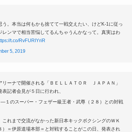
う。本当は何もかも捨てて一戦交えたい、けどK-1に従っ
ジレンマで相当苦悩してるんちゃうんかなって。真実はわ
ttps://t.co/RvFURIYriR
ber 5, 2019
アリーナで開催される「ＢＥＬＬＡＴＯＲ ＪＡＰＡＮ」
発表記者会見が５日に行われ、
Ｋ―１のスーパー・フェザー級王者・武尊（２８）との対戦
、これまで交流がなかった新日本キックボクシングのＷＫ
８）＝伊原道場本部＝と対戦することがこの日、発表され