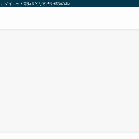
す。ダイエット等効果的な方法や成功の為の秘訣等。太ったり悩んでいる方々が簡