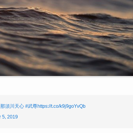
#那須川天心
#武尊
https://t.co/k9j9goYvQb
 5, 2019