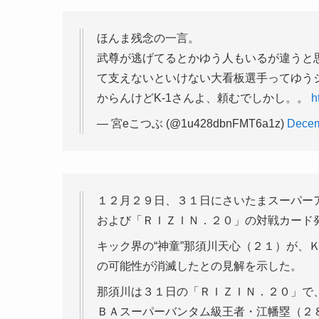
ほんま残念の一言。
武尊が逃げてるとかゆう人もいるが違うと思
て支えないといけない大看板選手ってゆう
からんけどK-1さんよ、頼むでしかし。。
h
— 宮eこつぶ (@1u428dbnFMT6a1z)
Decem
１２月２９日、３１日にさいたまスーパー
および「ＲＩＺＩＮ．２０」の対戦カード
キック界の“神童”那須川天心（２１）が、
の可能性が消滅したとの見解を示した。
那須川は３１日の「ＲＩＺＩＮ．２０」で
ＢＡスーパーバンタム級王者・江幡塁（２