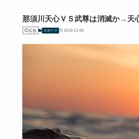
那須川天心ＶＳ武尊は消滅か→天
広告
2019-12-05
スポーツ