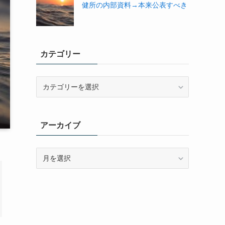
健所の内部資料→本来公表すべき
カテゴリー
カ
テ
ゴ
リ
アーカイブ
ー
ア
ー
カ
イ
ブ