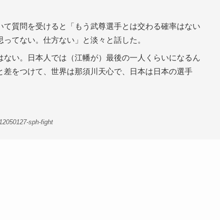
いて質問を受けると「もう武尊選手とは交わる確率はない
思ってない。仕方ない」と淡々と話した。
はない。日本人では（江幡が）最後の一人くらいになるん
と差をつけて、世界は那須川天心で、日本は日本の選手
12050127-sph-fight