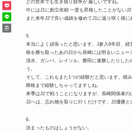
どの世界でも生き残り競争が 厳しいですね。
中にはJ1に創立依頼 一度も昇格したことがないJ
また来年J2で良い成績を修めてJ1に返り咲く様
5.
本当によく頑張ったと思います。J参入6年目、
格を勝ち取ったあの日から長崎には明るいニュー
清水、ガンバ、レイソル、磐田に連勝したりした
う。
そして、これもまた1つの経験だと思います。積み
降格まで経験しちゃってますしね。
来季はJ2で戦うことになりますが、長崎関係者の
J2へは、忘れ物を取りに行くだけです。J2優勝
6.
決まったものはしょうがない。