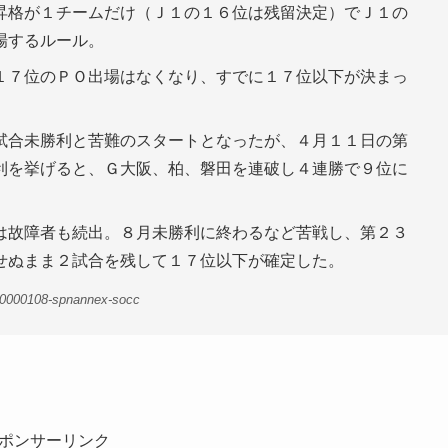
昇格が１チームだけ（Ｊ１の１６位は残留決定）でＪ１の
場するルール。
１７位のＰＯ出場はなくなり、すでに１７位以下が決まっ
試合未勝利と苦難のスタートとなったが、４月１１日の第
利を挙げると、Ｇ大阪、柏、磐田を連破し４連勝で９位に
は故障者も続出。８月未勝利に終わるなど苦戦し、第２３
せぬまま２試合を残して１７位以下が確定した。
00000108-spnannex-socc
ポンサーリンク