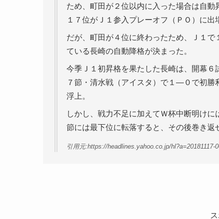
ため、町田が２位以内に入った場合は自動
１７位がＪ１参入プレーオフ（ＰＯ）に出
だが、町田が４位に終わったため、Ｊ１で
ている長崎の自動降格が決まった。
今季Ｊ１初昇格を果たした長崎は、開幕６
７節・清水戦（アイスタ）で１―０で初勝
浮上。
しかし、戦力不足に加えてＷ杯中断明けに
節には最下位に転落すると、その後巻き返
引用元:https://headlines.yahoo.co.jp/hl?a=20181117-
ス