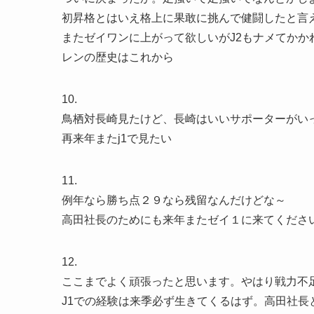
初昇格とはいえ格上に果敢に挑んで健闘したと言
またゼイワンに上がって欲しいがJ2もナメてかか
レンの歴史はこれから
10.
鳥栖対長崎見たけど、長崎はいいサポーターがい
再来年またj1で見たい
11.
例年なら勝ち点２９なら残留なんだけどな～
高田社長のためにも来年またゼイ１に来てくださ
12.
ここまでよく頑張ったと思います。やはり戦力不
J1での経験は来季必ず生きてくるはず。高田社長