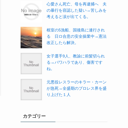
心愛さん死亡、母を再逮捕へ 夫
の暴行を容認した疑い→苦しみを
考えると涙が出てくる。
根室の5漁船、国後島に連行され
る 日ロ合意の安全操業中→憲法
改正したら解決。
女子選手9人、教諭に前髪切られ
る→パワハラであり、傷害です
ね。
元悪役レスラーのキラー・カーン
が急死→全盛期のプロレス界を盛
り上げた１人
カテゴリー