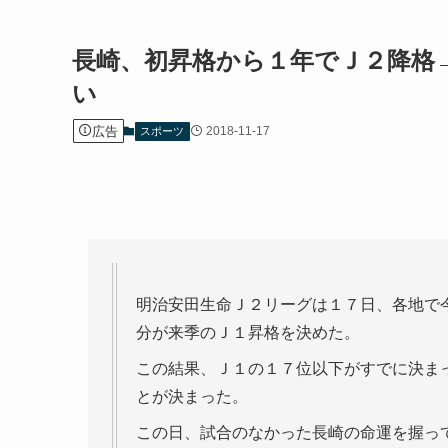
長崎、初昇格から１年でＪ２降格
い
広告
2018-11-17
スポーツ
明治安田生命Ｊ２リーグは１７日、各地で
分が来季のＪ１昇格を決めた。
この結果、Ｊ１の１７位以下がすでに決ま
とが決まった。
この日、試合のなかった長崎の命運を握っ