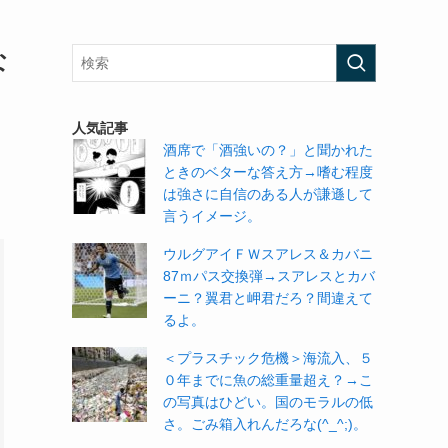
な
人気記事
酒席で「酒強いの？」と聞かれた
ときのベターな答え方→嗜む程度
は強さに自信のある人が謙遜して
言うイメージ。
ウルグアイＦＷスアレス＆カバニ
87ｍパス交換弾→スアレスとカバ
ーニ？翼君と岬君だろ？間違えて
るよ。
＜プラスチック危機＞海流入、５
０年までに魚の総重量超え？→こ
の写真はひどい。国のモラルの低
さ。ごみ箱入れんだろな(^_^;)。