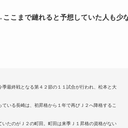
→ここまで縺れると予想していた人も少
今季最終戦となる第４２節の１１試合が行われ、松本と大
っている長崎は、初昇格から１年で再びＪ２へ降格するこ
ていたのがＪ２の町田。町田は来季Ｊ１昇格の資格がない