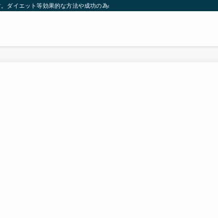
す。ダイエット等効果的な方法や成功の為の秘訣等。太ったり悩んでいる方々が簡