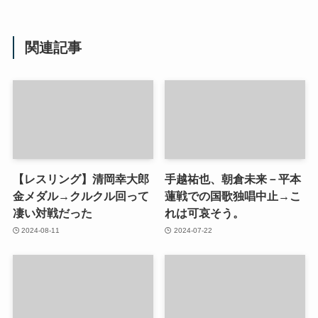
関連記事
【レスリング】清岡幸大郎
手越祐也、朝倉未来－平本
金メダル→クルクル回って
蓮戦での国歌独唱中止→こ
凄い対戦だった
れは可哀そう。
2024-08-11
2024-07-22