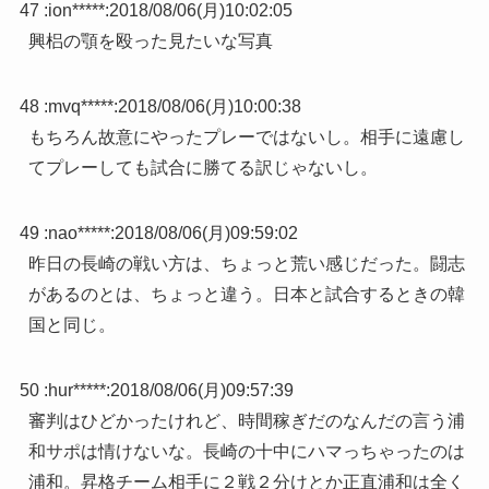
47 :
ion*****
:
2018/08/06(月)10:02:05
興梠の顎を殴った見たいな写真
48 :
mvq*****
:
2018/08/06(月)10:00:38
もちろん故意にやったプレーではないし。相手に遠慮し
てプレーしても試合に勝てる訳じゃないし。
49 :
nao*****
:
2018/08/06(月)09:59:02
昨日の長崎の戦い方は、ちょっと荒い感じだった。闘志
があるのとは、ちょっと違う。日本と試合するときの韓
国と同じ。
50 :
hur*****
:
2018/08/06(月)09:57:39
審判はひどかったけれど、時間稼ぎだのなんだの言う浦
和サポは情けないな。長崎の十中にハマっちゃったのは
浦和。昇格チーム相手に２戦２分けとか正直浦和は全く