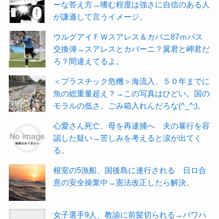
ーな答え方→嗜む程度は強さに自信のある人
が謙遜して言うイメージ。
ウルグアイＦＷスアレス＆カバニ87ｍパス
交換弾→スアレスとカバーニ？翼君と岬君だ
ろ？間違えてるよ。
＜プラスチック危機＞海流入、５０年までに
魚の総重量超え？→この写真はひどい。国の
モラルの低さ。ごみ箱入れんだろな(^_^;)。
心愛さん死亡、母を再逮捕へ 夫の暴行を容
認した疑い→苦しみを考えると涙が出てく
る。
根室の5漁船、国後島に連行される 日ロ合
意の安全操業中→憲法改正したら解決。
女子選手9人、教諭に前髪切られる→パワハ