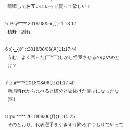
喧嘩してお互いにレッド貰って欲しい！
5 :
Psy*****
:
2018/08/06(月)11:18:17
槙野！謝れ！
6 :
( -_-)ｼﾞｯ
:
2018/08/06(月)11:17:44
うむ、よく言った(￣^￣)しかし怪我させるのはやめと
け？
7 :
zui*****
:
2018/08/06(月)11:17:40
新潟時代から比べると随分と垢抜けた髪型になったな
(笑)
8 :
pul*****
:
2018/08/06(月)11:15:25
そのとおり。代表選手を引きずり降ろすつもりでやって