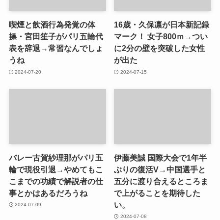
喫煙と飲酒行為発覚の体
16歳・久保凛が日本新記録
操・宮田笙子がパリ五輪代
マーク！ 女子800ｍ→つい
表を辞退→常習なんでしょ
に2分の壁を突破した女性
うね
が出た
2024-07-20
2024-07-15
バレー古賀紗理那がパリ五
伊藤美誠 国際大会で1年半
輪で現役引退→やめてもこ
ぶりの復活V→中国選手と
こまでの功績で解説者の仕
五分に渡り合えるところま
事とかはあるだろうね
で上がることを期待した
い。
2024-07-09
2024-07-08