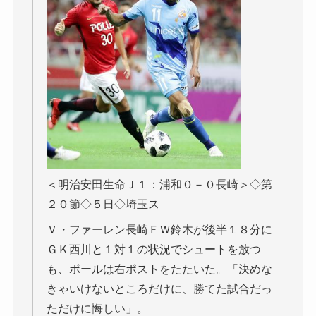
＜明治安田生命Ｊ１：浦和０－０長崎＞◇第
２０節◇５日◇埼玉ス
Ｖ・ファーレン長崎ＦＷ鈴木が後半１８分に
ＧＫ西川と１対１の状況でシュートを放つ
も、ボールは右ポストをたたいた。「決めな
きゃいけないところだけに、勝てた試合だっ
ただけに悔しい」。