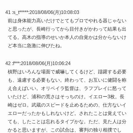
41 :
s_t*****
:
2018/08/06(月)10:08:03
前は身体能力高いだけでとてもプロでやれる器じゃない
と思ったが、長崎行ってから目付きがかわって結果も出
てる。高木の指導のせいか本人の自覚かは分からないけ
ど本当に急激に伸びたね。
42 :
f***
:
2018/08/06(月)10:06:24
槙野はいろんな場面で威嚇してくるけど、躊躇する必要
も、遠慮する必要もない。終わって、お互いに健闘を称
え合えばいい。オリベイラ監督は、ラフプレイに怒って
いたけど、浦和の荒さはそっちのけ。イエロー3枚。長
崎はゼロ。武蔵のスピードを止めるための、仕方ないイ
エローだったかもしれないけど。されたことは覚えてい
ても、したことは忘れるタイプかな。ただ、見た人は分
かると思いますが、この試合は、審判の独り相撲でし