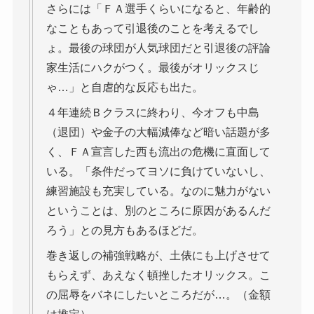
さらには「ＦＡ選手くらいになると、年齢的
なこともあって引退後のことを考えるでし
ょ。最後の球団が人気球団だと引退後の評論
家生活にハクがつく。最後がオリックスじ
ゃ…」と自虐的な反応も出た。
４年連続Ｂクラスに終わり、今オフも中島
（退団）や金子の大幅減俸など暗い話題が多
く、ＦＡ宣言した西も流出の危機に直面して
いる。「条件だってヨソに負けていないし、
練習施設も充実している。なのに魅力がない
ということは、別のところに原因があるんだ
ろう」との見方もあるほどだ。
巻き返しの補強戦略が、土俵にも上げさせて
もらえず、あえなく頓挫したオリックス。こ
の屈辱をバネにしたいところだが…。（金額