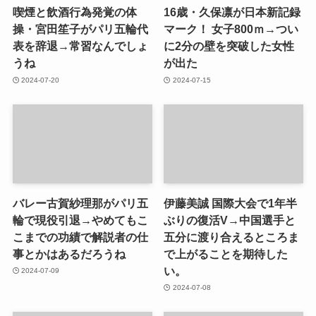
喫煙と飲酒行為発覚の体
16歳・久保凛が日本新記録
操・宮田笙子がパリ五輪代
マーク！ 女子800ｍ→つい
表を辞退→常習なんでしょ
に2分の壁を突破した女性
うね
が出た
2024-07-20
2024-07-15
バレー古賀紗理那がパリ五
伊藤美誠 国際大会で1年半
輪で現役引退→やめてもこ
ぶりの復活V→中国選手と
こまでの功績で解説者の仕
五分に渡り合えるところま
事とかはあるだろうね
で上がることを期待した
い。
2024-07-09
2024-07-08