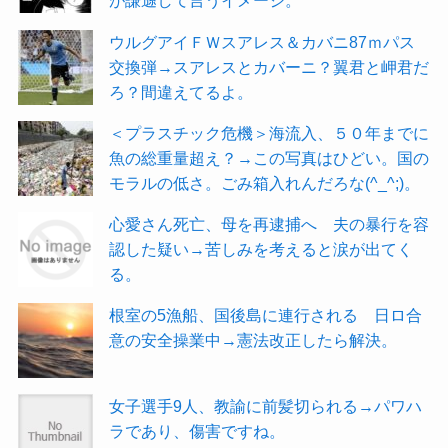
が謙遜して言うイメージ。
ウルグアイＦＷスアレス＆カバニ87ｍパス
交換弾→スアレスとカバーニ？翼君と岬君だ
ろ？間違えてるよ。
＜プラスチック危機＞海流入、５０年までに
魚の総重量超え？→この写真はひどい。国の
モラルの低さ。ごみ箱入れんだろな(^_^;)。
心愛さん死亡、母を再逮捕へ 夫の暴行を容
認した疑い→苦しみを考えると涙が出てく
る。
根室の5漁船、国後島に連行される 日ロ合
意の安全操業中→憲法改正したら解決。
女子選手9人、教諭に前髪切られる→パワハ
ラであり、傷害ですね。