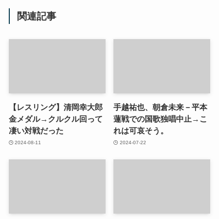
関連記事
【レスリング】清岡幸大郎
手越祐也、朝倉未来－平本
金メダル→クルクル回って
蓮戦での国歌独唱中止→こ
凄い対戦だった
れは可哀そう。
2024-08-11
2024-07-22