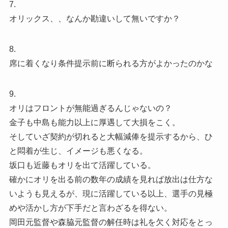
7.
オリックス、、なんか勘違いして無いですか？
8.
席に着くなり条件提示前に断られる方がよかったのかな
9.
オリはフロントが無能過ぎるんじゃないの？
金子も中島も能力以上に厚遇して大損をこく。
そしていざ契約が切れると大幅減俸を提示するから、ひ
と悶着が生じ、イメージも悪くなる。
坂口も近藤もオリを出て活躍している。
確かにオリを出る前の数年の成績を見れば放出は仕方な
いようも見えるが、現に活躍している以上、選手の見極
めや活かし方が下手だと言わざるを得ない。
岡田元監督や森脇元監督の解任時は礼を欠く対応をとっ