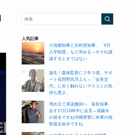
調
人気記事
小池都知事と吉村府知事、「9月
入学制度」など求める→今それ議
論するときではない
誕生！森保監督に２年３億、サポ
ート役西野氏浮上も→「会長交
代」に全く触れないマスコミの気
持ち悪さ。
埋め立て承認撤回へ 翁長知事、
あす27日10時半に会見→戒厳令
の発令ですね沖縄県警に米軍の強
制退去命令ですね