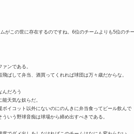
ムがこの世に存在するのですね。6位のチームよりも5位のチ
ファンである。
船飛ばして弁当、酒買ってくれれば球団は万々歳だからな。
なんだろう
に能天気な奴らだ。
援ボイコット以外にないのにのんきに弁当食ってビール飲んで
そういう野球音痴は球場から締め出すべきである。
態度でダメ出しをしなければこのチームはなにも変わらない。