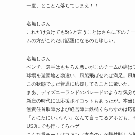
一度、とことん落ちてしまえ！！
名無しさん
これだけ負けても5位と言うことはさらに下のチー
ムの方がこれだけ話題になるのも珍しい。
名無しさん
ベンチ、選手はもちろん悪いがこのチームの癌は
球場を遊園地と勘違い、風船飛ばせれば満足。風
この状態でまだ普通に応援してることに驚いた。
まあ、ディズニーランドのパレードのような気分
新庄の時代には応援ボイコットもあったが。本当
無責任首脳陣および経営陣に鉄槌くらわすのは応
「とにたにいいいい」なんて言ってるアホども。
USJにでも行ってろハゲ
こんな糞チームはファン（本当の）が毅然賭した