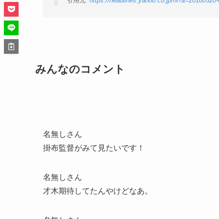
引用元:
https://headlines.yahoo.co.jp/hl?a=20180520
みんなのコメント
名無しさん
掛布監督がみて見たいです！
名無しさん
才木期待してたんやけどなあ。