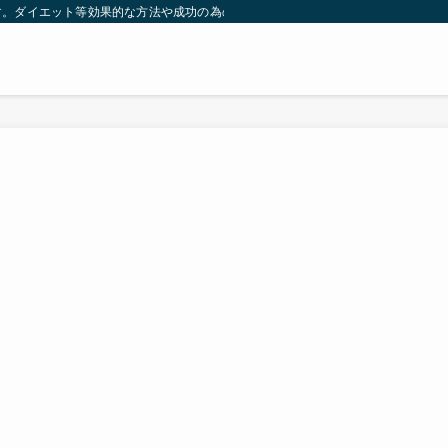
す。ダイエット等効果的な方法や成功の為の秘訣等。太ったり悩んでいる方々が簡