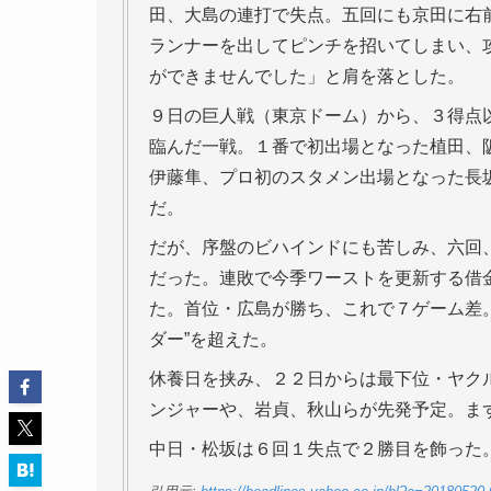
田、大島の連打で失点。五回にも京田に右
ランナーを出してピンチを招いてしまい、
ができませんでした」と肩を落とした。
９日の巨人戦（東京ドーム）から、３得点
臨んだ一戦。１番で初出場となった植田、
伊藤隼、プロ初のスタメン出場となった長
だ。
だが、序盤のビハインドにも苦しみ、六回
だった。連敗で今季ワーストを更新する借
た。首位・広島が勝ち、これで７ゲーム差
ダー”を超えた。
休養日を挟み、２２日からは最下位・ヤク
ンジャーや、岩貞、秋山らが先発予定。ま
中日・松坂は６回１失点で２勝目を飾った