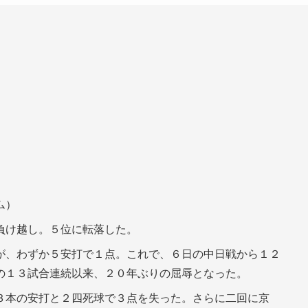
ム）
負け越し。５位に転落した。
が、わずか５安打で１点。これで、６日の中日戦から１２
の１３試合連続以来、２０年ぶりの屈辱となった。
３本の安打と２四死球で３点を失った。さらに二回に京