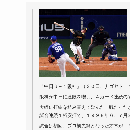
「中日６－１阪神」（２０日、ナゴヤドー
阪神が中日に連敗を喫し、４カード連続の
大幅に打線を組み替えて臨んだ一戦だった
試合連続１桁安打で、１９９８年６、７月
試合は初回、プロ初先発となった才木が、