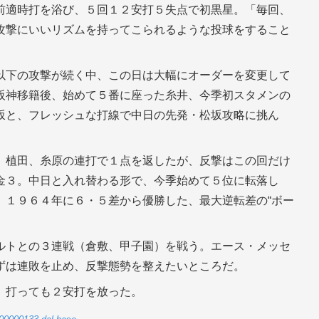
前適時打を浴び、５回１２安打５失点で初黒星。「毎回、
攻撃にいいリズムを持ってこられるような投球をすること
以下の攻撃が続く中、この日は大幅にオーダーを変更して
阪神移籍後、始めて５番に座った糸井、今季初スタメンの
坂と、フレッシュな打線で中日の先発・松坂攻略に挑ん
、植田、糸原の連打で１点を返したが、反撃はこの回だけ
金３。中日と入れ替わる形で、今季始めて５位に転落し
。１９６４年に６・５差から優勝した、最大逆転差の“ボー
ルトとの３連戦（倉敷、甲子園）を戦う。エース・メッセ
ずは連敗を止め、反撃態勢を整えたいところだ。
。打っても２安打を放った。