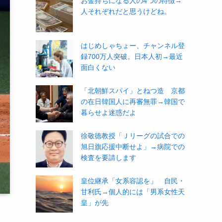
お金持ちになる人の4つの特徴→
人それぞれだと思うけどね。
はじめしゃちょー、チャンネル登
録700万人突破。日本人初→最近
面白くない
「北朝鮮スパイ」とねつ造 京都
の在日韓国人に再審無罪→韓国で
暮らせよ迷惑だよ
徐敬徳教授「Ｊリーグの試合での
旭日旗応援中断せよ」→病院での
検査を要請します
皇位継承「女系容認を」 自民・
甘利氏→個人的には「男系女性天
皇」が先