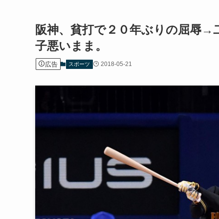
阪神、貧打で２０年ぶりの屈辱→
子悪いまま。
広告
2018-05-21
スポーツ